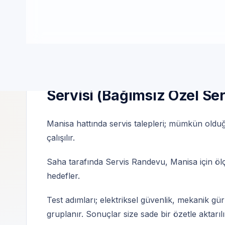
Bağımsız özel teknik servis | 7/24 randevu 
Manisa — Demirdöküm mar
Servisi (Bağımsız Özel Ser
Manisa hattında servis talepleri; mümkün olduğ
çalışılır.
Saha tarafında Servis Randevu, Manisa için ölçül
hedefler.
Test adımları; elektriksel güvenlik, mekanik gür
gruplanır. Sonuçlar size sade bir özetle aktarılı