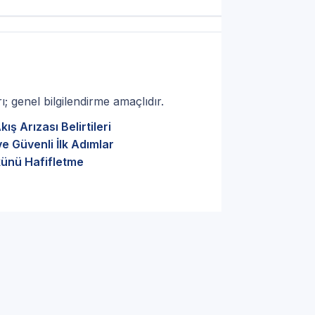
; genel bilgilendirme amaçlıdır.
ş Arızası Belirtileri
e Güvenli İlk Adımlar
künü Hafifletme
rça seçimi — Manisa hattı