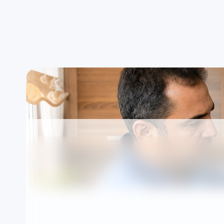
Uygun saat aralığında randevu
Ad
Manisa — Demirdök
için Kombi Servisi 
Markalardan bağımsız özel teknik servis olarak
şekilde organize edilir.