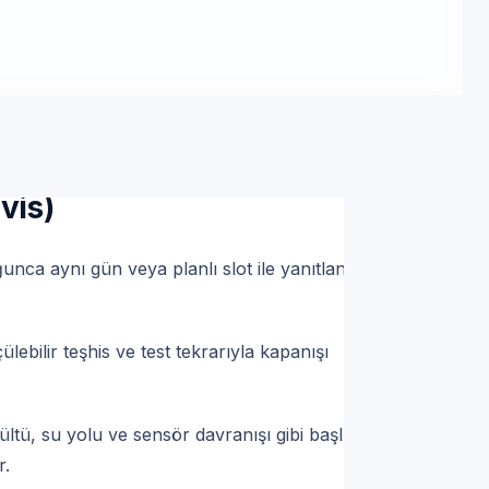
hattı | Servis Randevu
ka cihazlar için Kombi
vis)
unca aynı gün veya planlı slot ile yanıtlanmaya
ebilir teşhis ve test tekrarıyla kapanışı
ültü, su yolu ve sensör davranışı gibi başlıklarda
r.