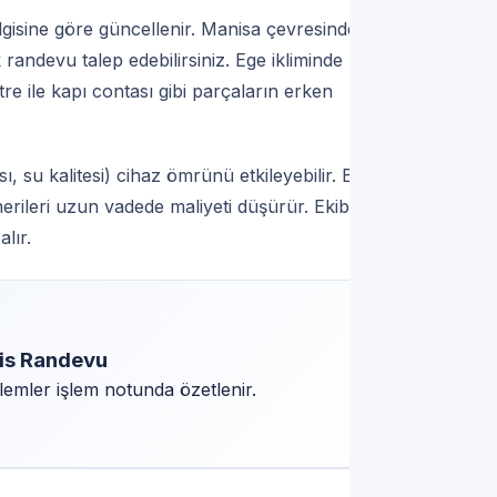
bilgisine göre güncellenir. Manisa çevresinde özel
randevu talep edebilirsiniz. Ege ikliminde uzun
re ile kapı contası gibi parçaların erken
ı, su kalitesi) cihaz ömrünü etkileyebilir. Bu
rileri uzun vadede maliyeti düşürür. Ekibimiz,
lır.
is Randevu
lemler işlem notunda özetlenir.