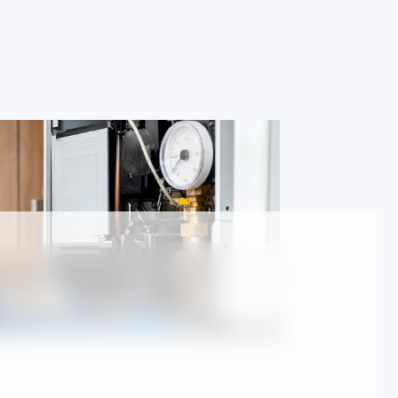
resinizde arıza tespiti ve onarım
İşlem öncesi yazılı bilgile
üm marka cihazlar
(randevulu)
 çalışıyoruz; süreçlerimiz TSE standartlarına uygun