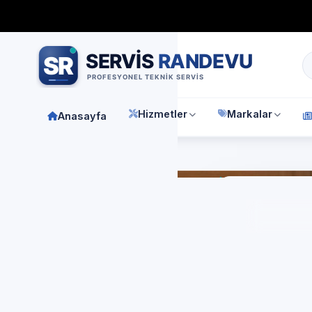
Bağımsız özel teknik servis
Türkiye geneli
7/24 randevu 
Hizmetler
Markalar
Anasayfa
Anasay
Dem