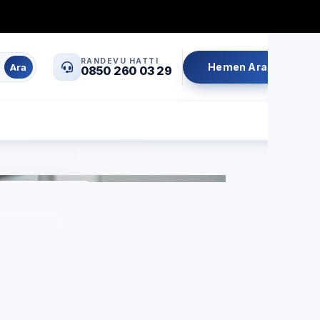
0850 260 03 29
info@servisrandevu.com
·
RANDEVU HATTI
Hemen Ara
Ara
0850 260 03 29
Aynı gün servis
Şeffaf fiyat
İşçilik garantili
zlar