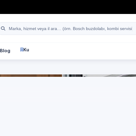
hattı
Site içi arama
Kurumsal
Blog
İletişim
fa
Manisa
Demirdöküm
Kombi Servisi
Manisa
irdöküm marka ciha