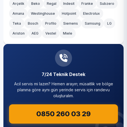
Arçelik
Beko
Regal
Indesit
Franke
Subzero
Amana
Westinghouse
Hotpoint
Electrolux
Teka
Bosch
Profilo
Siemens
Samsung
LG
Ariston
AEG
Vestel
Miele
7/24 Teknik Destek
Acil servis mi lazım? Hemen arayın; müsaitlik ve bölge
planına göre aynı gün yerinde servis için randevu
oluşturalım.
0850 260 03 29