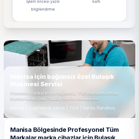
İşlem öncesi yazılı
kartı
bilgilendirme
Manisa için bağımsız özel Bulaşık
Makinesi Servisi
Firmamız markalardan bağımsız, TSE standartlarında
hizmet veren Özel Teknik Servis merkezidir.
Manisa | Özel teknik servis | 7/24 | Servis Randevu
Manisa Bölgesinde Profesyonel Tüm
Markalar marka cihazlar için Bulaşık