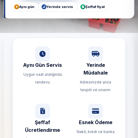
Aynı gün
Yerinde servis
Şeffaf fiyat
Aynı Gün Servis
Yerinde
Müdahale
Uygun saat aralığında
randevu
Adresinizde arıza
tespiti ve onarım
Şeffaf
Esnek Ödeme
Ücretlendirme
Nakit, kredi ve banka