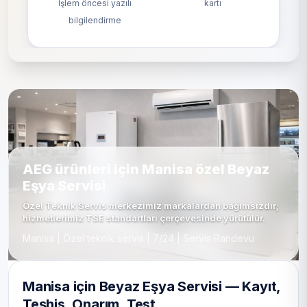
İşlem öncesi yazılı
kartı
bilgilendirme
AEG ürünleri için Manisa özel Beyaz
Eşya Servisi
Özel Teknik Servis merkezimiz markalardan bağımsızdır;
hizmetlerimiz TSE standartları çerçevesinde yürütülür.
Manisa | Özel teknik servis | 7/24 | Servis Randevu
Manisa için Beyaz Eşya Servisi — Kayıt,
Teşhis, Onarım, Test