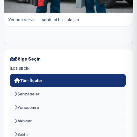
Yerinde servis — şehir içi hızlı ulaşım
Bölge Seçin
İLÇE SEÇIN
Tüm İlçeler
Şehzadeler
Yunusemre
Akhisar
Salihli