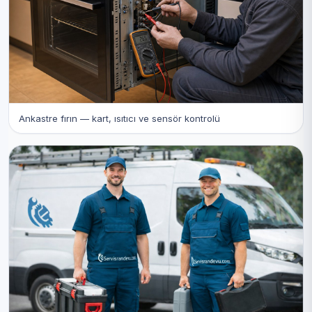
Ankastre fırın — kart, ısıtıcı ve sensör kontrolü