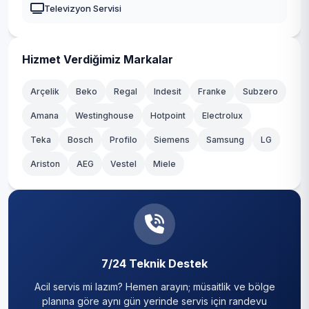
Televizyon Servisi
Ahmetli
Gölmarmara
Hizmet Verdiğimiz Markalar
Köprübaşı
Arçelik
Beko
Regal
Indesit
Franke
Subzero
Amana
Westinghouse
Hotpoint
Electrolux
Teka
Bosch
Profilo
Siemens
Samsung
LG
Ariston
AEG
Vestel
Miele
7/24 Teknik Destek
Acil servis mi lazım? Hemen arayın; müsaitlik ve bölge
planına göre aynı gün yerinde servis için randevu