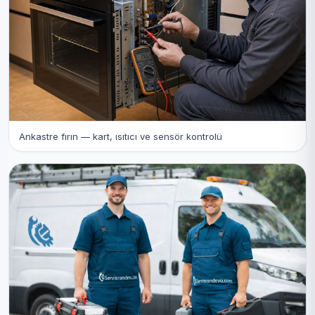
Ankastre fırın — kart, ısıtıcı ve sensör kontrolü