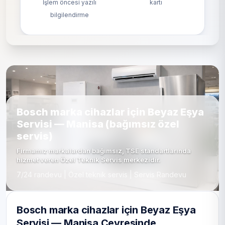
İşlem öncesi yazılı
kartı
bilgilendirme
Bosch marka cihazlar için Beyaz Eşya
Servisi — Manisa (bağımsız özel
servis)
Firmamız markalardan bağımsız, TSE standartlarında
hizmet veren Özel Teknik Servis merkezidir.
7/24 randevu | Özel teknik servis | Servis Randevu
Bosch marka cihazlar için Beyaz Eşya
Servisi — Manisa Çevresinde