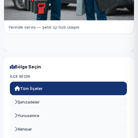
Yerinde servis — şehir içi hızlı ulaşım
Bölge Seçin
İLÇE SEÇIN
Tüm İlçeler
Şehzadeler
Yunusemre
Akhisar