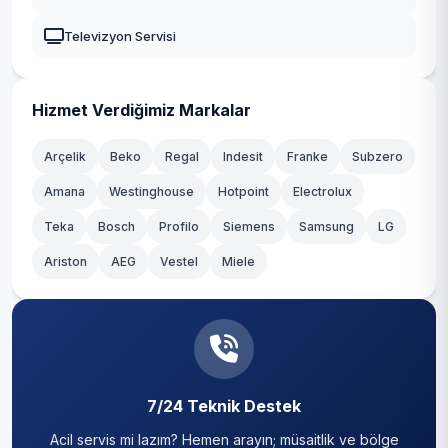
Selendi
Televizyon Servisi
Ahmetli
Gölmarmara
Hizmet Verdiğimiz Markalar
Köprübaşı
Arçelik
Beko
Regal
Indesit
Franke
Subzero
Amana
Westinghouse
Hotpoint
Electrolux
Teka
Bosch
Profilo
Siemens
Samsung
LG
Ariston
AEG
Vestel
Miele
7/24 Teknik Destek
Acil servis mi lazım? Hemen arayın; müsaitlik ve bölge