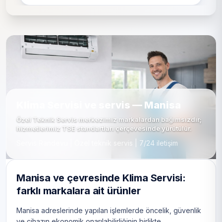
Klima Servisi ve servis — Manisa
Özel Teknik Servis merkezimiz markalardan bağımsızdır;
hizmetlerimiz TSE standartları çerçevesinde yürütülür.
Servis Randevu | Özel teknik servis | 7/24 iletişim
Manisa ve çevresinde Klima Servisi:
farklı markalara ait ürünler
Manisa adreslerinde yapılan işlemlerde öncelik, güvenlik
ve cihazın ekonomik onarılabilirliğinin birlikte