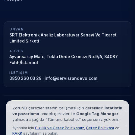
UNVAN
SRT Elektronik Analiz Laboratuvar Sanayi Ve Ticaret
Limited Şirketi
ADRES
Ayvansaray Mah., Toklu Dede Çıkmazı No:9/A, 34087
Fatih/İstanbul
İLETIŞIM
0850 260 03 29
·
info@servisrandevu.com
Bağımsız özel teknik servis.
Garanti süresi sona ermiş veya özel
Zorunlu çerezler sitenin çalışması için gereklidir.
İstatistik
servis kapsamındaki cihazlar için hizmet verilir. Marka adları yalnızca
ve pazarlama
amaçlı çerezler ile
Google Tag Manager
tanımlama amaçlıdır; yetkili servis ilişkisi bulunmamaktadır.
yalnızca aşağıda "Tümünü kabul et" seçerseniz yüklenir.
© 2026 SRT Elektronik Analiz Laboratuvar Sanayi Ve Ticaret Limited
Ayrıntılar için
Gizlilik ve Çerez Politikamız
,
Çerez Politikası
ve
Şirketi. Tüm hakları saklıdır.
KVKK
sayfalarımıza bakın.