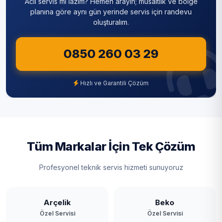
Acil servis mi lazım? Hemen arayın; müsaitlik ve bölge
planına göre aynı gün yerinde servis için randevu
oluşturalım.
0850 260 03 29
Hızlı ve Garantili Çözüm
Tüm Markalar İçin Tek Çözüm
Profesyonel teknik servis hizmeti sunuyoruz
Arçelik
Beko
Özel Servisi
Özel Servisi