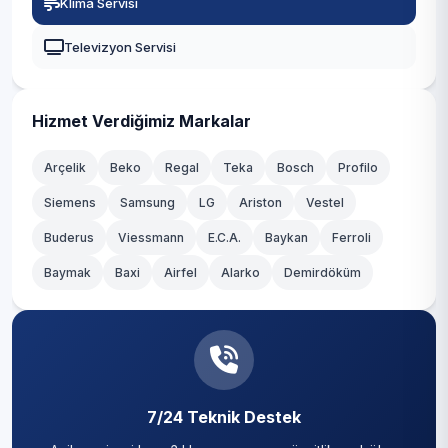
Klima Servisi
Selendi
Televizyon Servisi
Ahmetli
Gölmarmara
Hizmet Verdiğimiz Markalar
Köprübaşı
Arçelik
Beko
Regal
Teka
Bosch
Profilo
Siemens
Samsung
LG
Ariston
Vestel
Buderus
Viessmann
E.C.A.
Baykan
Ferroli
Baymak
Baxi
Airfel
Alarko
Demirdöküm
7/24 Teknik Destek