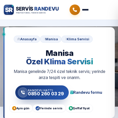
Anasayfa
Manisa
Klima Servisi
Manisa
Özel Klima Servisi
Manisa genelinde 7/24 özel teknik servis; yerinde
arıza tespiti ve onarım.
RANDEVU HATTI
Randevu formu
0850 260 03 29
Aynı gün
Yerinde servis
Şeffaf fiyat