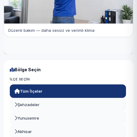
Düzenli bakım — daha sessiz ve verimli klima
Bölge Seçin
İLÇE SEÇIN
Tüm İlçeler
Şehzadeler
Yunusemre
Akhisar