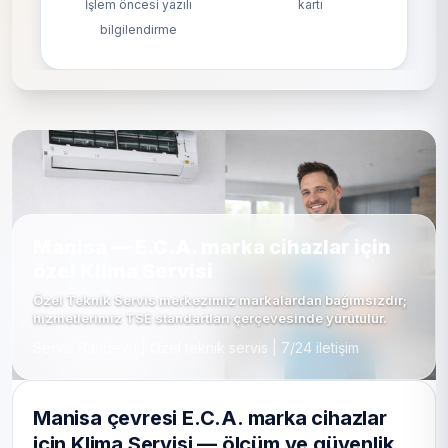
İşlem öncesi yazılı
kartı
bilgilendirme
Manisa — E.C.A. marka cihazlar için
özel Klima Servisi
Özel Teknik Servis merkezimiz markalardan bağımsızdır;
hizmetlerimiz TSE standartları çerçevesinde yürütülür.
Servis Randevu | Özel teknik servis | 7/24 iletişim
Manisa çevresi E.C.A. marka cihazlar
için Klima Servisi — ölçüm ve güvenlik