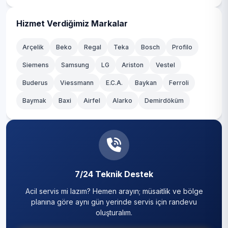
Gölmarmara
Hizmet Verdiğimiz Markalar
Köprübaşı
Arçelik
Beko
Regal
Teka
Bosch
Profilo
Siemens
Samsung
LG
Ariston
Vestel
Buderus
Viessmann
E.C.A.
Baykan
Ferroli
Baymak
Baxi
Airfel
Alarko
Demirdöküm
7/24 Teknik Destek
Acil servis mi lazım? Hemen arayın; müsaitlik ve bölge
planına göre aynı gün yerinde servis için randevu
oluşturalım.