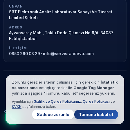
UNVAN
SRT Elektronik Analiz Laboratuvar Sanayi Ve Ticaret
Limited Şirketi
ADRES
Ayvansaray Mah., Toklu Dede Çıkmazı No:9/A, 34087
Fatih/İstanbul
İLETIŞIM
0850 260 03 29
·
info@servisrandevu.com
Bağımsız özel teknik servis.
Garanti süresi sona ermiş veya özel
Zorunlu çerezler sitenin çalışması için gereklidir.
İstatistik
servis kapsamındaki cihazlar için hizmet verilir. Marka adları yalnızca
ve pazarlama
amaçlı çerezler ile
Google Tag Manager
tanımlama amaçlıdır; yetkili servis ilişkisi bulunmamaktadır.
yalnızca aşağıda "Tümünü kabul et" seçerseniz yüklenir.
© 2026 SRT Elektronik Analiz Laboratuvar Sanayi Ve Ticaret Limited
Ayrıntılar için
Gizlilik ve Çerez Politikamız
,
Çerez Politikası
ve
Şirketi. Tüm hakları saklıdır.
KVKK
sayfalarımıza bakın.
KVKK
Gizlilik
Çerez Politikası
Hizmet Şartları
Sadece zorunlu
Tümünü kabul et