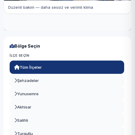
Düzenli bakım — daha sessiz ve verimli klima
Bölge Seçin
İLÇE SEÇIN
Tüm İlçeler
Şehzadeler
Yunusemre
Akhisar
Salihli
Turgutlu