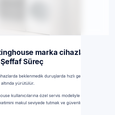
 çalışıyoruz; süreçlerimiz TSE standartlarına uygun
 Randevu
tinghouse marka cihazlar
 Şeffaf Süreç
ihazlarda beklenmedik duruşlarda hızlı geri
altında yürütülür.
se kullanıcılarına özel servis modeliyle çalışır.
üketimini makul seviyede tutmak ve güvenli