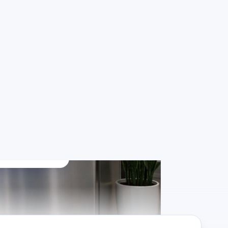
 Eşya
azlarınız