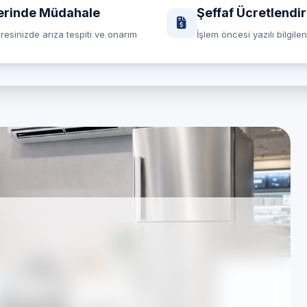
erinde Müdahale
Şeffaf Ücretlendi
resinizde arıza tespiti ve onarım
İşlem öncesi yazılı bilgile
ri için Manisa özel