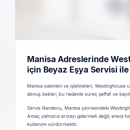
Markalardan bağımsız özel teknik servis olarak
şekilde organize edilir.
Manisa | Özel teknik servis | 7/24 | Servis
Manisa Adreslerinde Wes
için Beyaz Eşya Servisi ile
Manisa sakinleri ve işletmeleri, Westinghouse c
dönüş bekler; bu nedenle süreç şeffaf ve kayıt 
Servis Randevu, Manisa çevresindeki Westinghou
Amaç yalnızca arızayı gidermek değil; enerji t
kullanımı sürdürmektir.