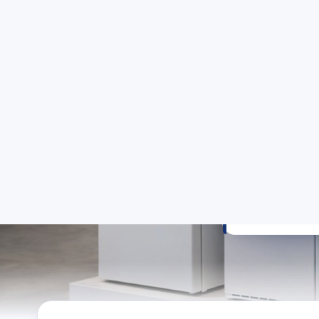
cih
Manisa gen
Aynı gün