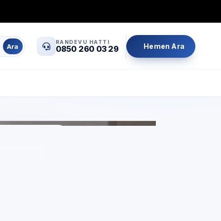
0850 260 03 29
info@servisrandevu.com
·
RANDEVU HATTI
Hemen Ara
Ara
0850 260 03 29
Aynı gün servis
Şeffaf fiyat
İşçilik garantili
a