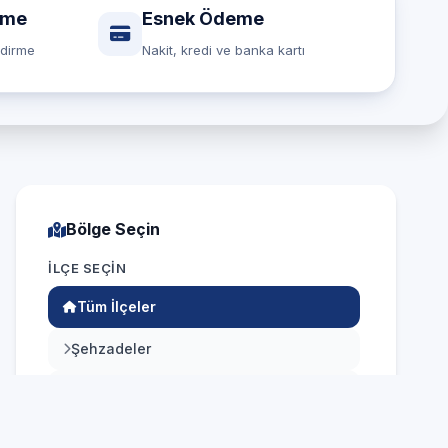
rme
Esnek Ödeme
ndirme
Nakit, kredi ve banka kartı
Bölge Seçin
İLÇE SEÇIN
Tüm İlçeler
Şehzadeler
Yunusemre
Akhisar