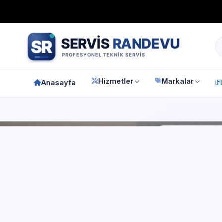
Bağımsız özel teknik servis
Türkiye geneli
7/24 randevu 
Hizmetler
Markalar
Anasayfa
Anasay