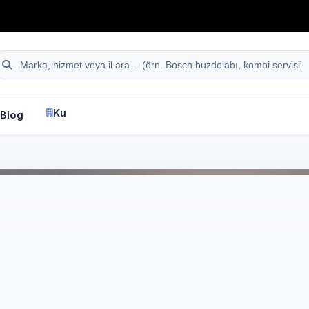
hattı
Site içi arama
Kurumsal
Blog
İletişim
fa
Manisa
Westinghouse
Beyaz Eşya Servisi
Manisa
Westinghouse mark