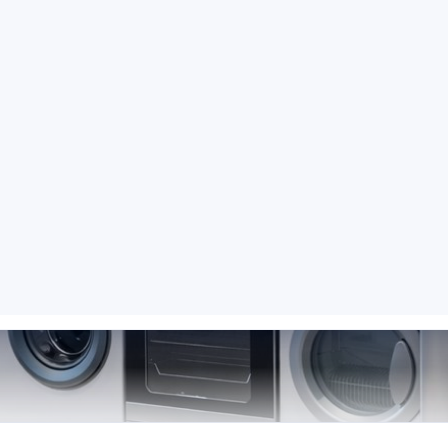
azlar için özel Beyaz
Servisi
elinde 7/24 özel teknik servis; Westinghouse marka cih
için yerinde destek.
RANDEVU HATTI
Randevu formu
0850 260 03 29
Yerinde servis
Şeffaf fiyat