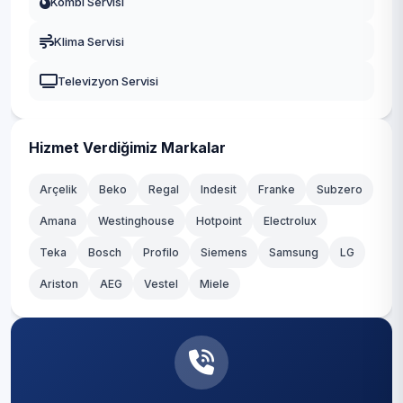
Kombi Servisi
Sarıgöl
Klima Servisi
Selendi
Televizyon Servisi
Ahmetli
Gölmarmara
Hizmet Verdiğimiz Markalar
Köprübaşı
Arçelik
Beko
Regal
Indesit
Franke
Subzero
Amana
Westinghouse
Hotpoint
Electrolux
Teka
Bosch
Profilo
Siemens
Samsung
LG
Ariston
AEG
Vestel
Miele