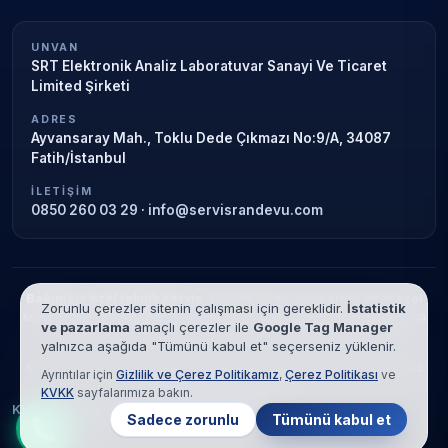
UNVAN
SRT Elektronik Analiz Laboratuvar Sanayi Ve Ticaret
Limited Şirketi
ADRES
Ayvansaray Mah., Toklu Dede Çıkmazı No:9/A, 34087
Fatih/İstanbul
İLETIŞIM
0850 260 03 29
·
info@servisrandevu.com
Bağımsız özel teknik servis.
Garanti süresi sona ermiş veya özel
Zorunlu çerezler sitenin çalışması için gereklidir.
İstatistik
servis kapsamındaki cihazlar için hizmet verilir. Marka adları yalnızca
ve pazarlama
amaçlı çerezler ile
Google Tag Manager
tanımlama amaçlıdır; yetkili servis ilişkisi bulunmamaktadır.
yalnızca aşağıda "Tümünü kabul et" seçerseniz yüklenir.
© 2026 SRT Elektronik Analiz Laboratuvar Sanayi Ve Ticaret Limited
Ayrıntılar için
Gizlilik ve Çerez Politikamız
,
Çerez Politikası
ve
Şirketi. Tüm hakları saklıdır.
KVKK
sayfalarımıza bakın.
KVKK
Gizlilik
Çerez Politikası
Hizmet Şartları
Sadece zorunlu
Tümünü kabul et