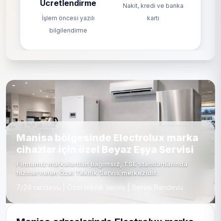
Ücretlendirme
Nakit, kredi ve banka
İşlem öncesi yazılı
kartı
bilgilendirme
Manisa bölgesinde Electrolux marka
cihazlar için özel Beyaz Eşya Servisi
Firmamız markalardan bağımsız, TSE standartlarında
hizmet veren Özel Teknik Servis merkezidir.
7/24 randevu | Özel teknik servis | Servis Randevu