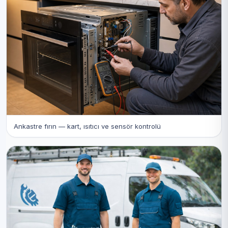
Ankastre fırın — kart, ısıtıcı ve sensör kontrolü