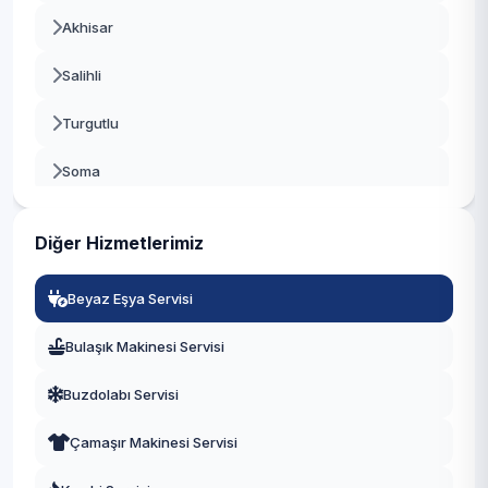
Akhisar
Salihli
Turgutlu
Soma
Alaşehir
Diğer Hizmetlerimiz
Saruhanlı
Beyaz Eşya Servisi
Kula
Bulaşık Makinesi Servisi
Kırkağaç
Buzdolabı Servisi
Demirci
Çamaşır Makinesi Servisi
Gördes