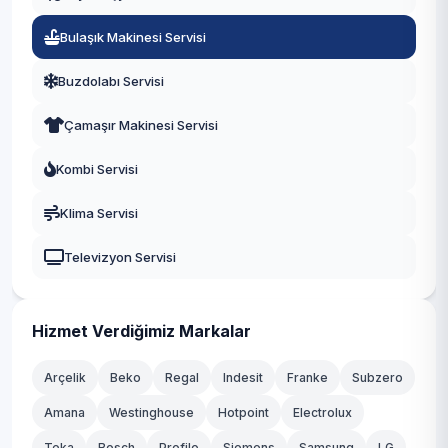
Medar
Köprübaşı
Bulaşık Makinesi Servisi
Paşa
Buzdolabı Servisi
Ragıpbey
Çamaşır Makinesi Servisi
Reşatbey
Kombi Servisi
Şeyhisa
Klima Servisi
Ulucami
Televizyon Servisi
Yenice
Hizmet Verdiğimiz Markalar
Arçelik
Beko
Regal
Indesit
Franke
Subzero
Amana
Westinghouse
Hotpoint
Electrolux
Teka
Bosch
Profilo
Siemens
Samsung
LG