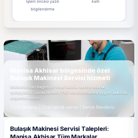
İşlem öncesi yazılı
kartı
bilgilendirme
Manisa Akhisar bölgesinde özel
Bulaşık Makinesi Servisi hizmeti
Markalardan bağımsız özel teknik servis olarak
çalışıyoruz; süreçlerimiz TSE standartlarına uygun şekilde
organize edilir.
7/24 randevu | Özel teknik servis | Servis Randevu
Bulaşık Makinesi Servisi Talepleri:
Manisa Akhisar Tüm Markalar