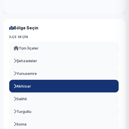
Bölge Seçin
İLÇE SEÇIN
Tüm İlçeler
Şehzadeler
Yunusemre
Akhisar
Salihli
Turgutlu
Soma