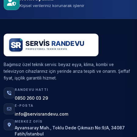
Kişisel verileriniz korunarak işlenir
Bağımsız özel teknik servis: beyaz eşya, klima, kombi ve
televizyon cihazlarınız için yerinde arıza tespiti ve onarım. Şeffaf
fiyat, işçilik garantili hizmet.
RANDEVU HATTI
0850 260 03 29
E-POSTA
info@servisrandevu.com
MERKEZ OFIS
Ayvansaray Mah., Toklu Dede Çıkmazı No:9/A, 34087
Fatih/İstanbul