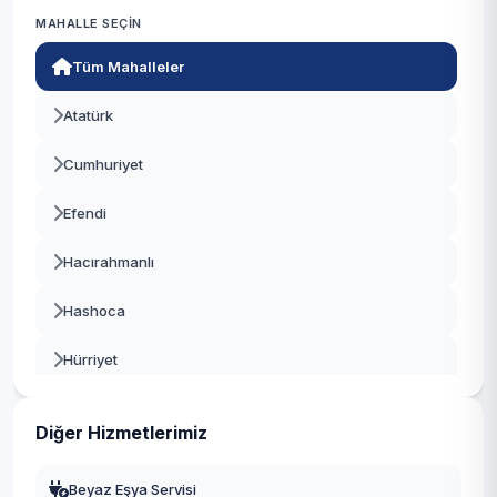
MAHALLE SEÇIN
Alaşehir
Tüm Mahalleler
Saruhanlı
Atatürk
Kula
Cumhuriyet
Kırkağaç
Efendi
Demirci
Hacırahmanlı
Gördes
Hashoca
Sarıgöl
Hürriyet
Selendi
İnönü
Ahmetli
Diğer Hizmetlerimiz
Kethüda
Gölmarmara
Beyaz Eşya Servisi