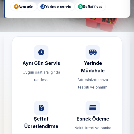
Aynı gün
Yerinde servis
Şeffaf fiyat
Aynı Gün Servis
Yerinde
Müdahale
Uygun saat aralığında
randevu
Adresinizde arıza
tespiti ve onarım
Şeffaf
Esnek Ödeme
Ücretlendirme
Nakit, kredi ve banka