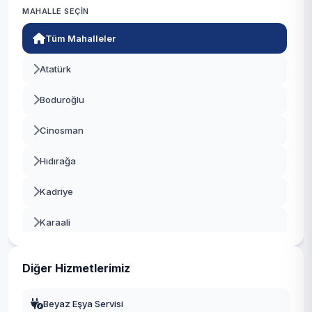
MAHALLE SEÇIN
Alaşehir
Tüm Mahalleler
Saruhanlı
Atatürk
Kula
Boduroğlu
Kırkağaç
Cinosman
Demirci
Hıdırağa
Gördes
Kadriye
Sarıgöl
Karaali
Selendi
Kocamehmetağa
Ahmetli
Diğer Hizmetlerimiz
Memiş
Gölmarmara
Beyaz Eşya Servisi