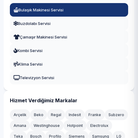
Musahoca
Köprübaşı
Bulaşık Makinesi Servisi
Şaireşref
Buzdolabı Servisi
Tevfikiye
Çamaşır Makinesi Servisi
Yeni
Kombi Servisi
Klima Servisi
Televizyon Servisi
Hizmet Verdiğimiz Markalar
Arçelik
Beko
Regal
Indesit
Franke
Subzero
Amana
Westinghouse
Hotpoint
Electrolux
Teka
Bosch
Profilo
Siemens
Samsung
LG