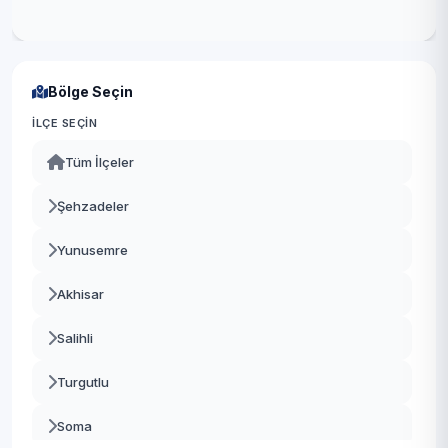
Bölge Seçin
İLÇE SEÇIN
Tüm İlçeler
Şehzadeler
Yunusemre
Akhisar
Salihli
Turgutlu
Soma