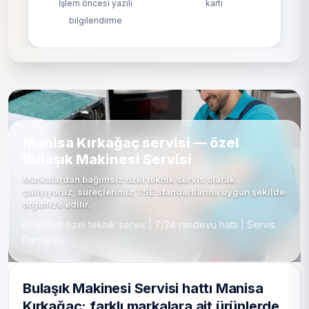
İşlem öncesi yazılı
kartı
bilgilendirme
Manisa Kırkağaç servisi — özel
Bulaşık Makinesi Servisi
Markalardan bağımsız özel teknik servis olarak
çalışıyoruz; süreçlerimiz TSE standartlarına uygun şekilde
organize edilir.
Bağımsız özel teknik servis | 7/24 randevu hattı | Servis
Randevu
Bulaşık Makinesi Servisi hattı Manisa
Kırkağaç: farklı markalara ait ürünlerde