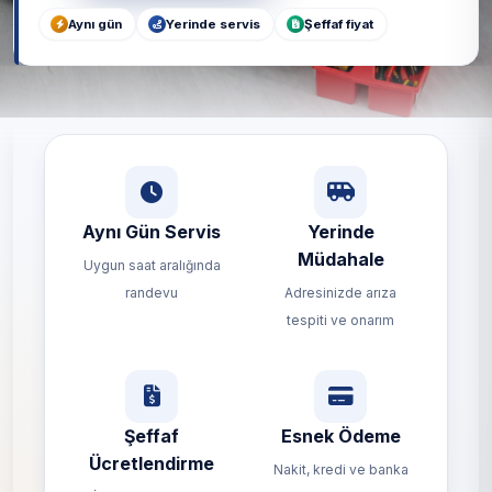
Aynı gün
Yerinde servis
Şeffaf fiyat
Aynı Gün Servis
Yerinde
Müdahale
Uygun saat aralığında
randevu
Adresinizde arıza
tespiti ve onarım
Şeffaf
Esnek Ödeme
Ücretlendirme
Nakit, kredi ve banka