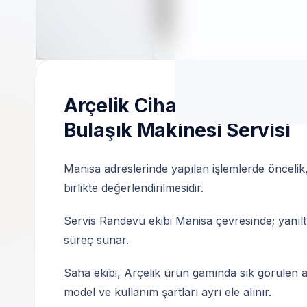
Özel Teknik Servis | 7/24 Profesyonel Des
Arçelik Cihazları İçin Ma
Bulaşık Makinesi Servisi
Manisa adreslerinde yapılan işlemlerde öncelik,
birlikte değerlendirilmesidir.
Servis Randevu ekibi Manisa çevresinde; yanıltıcı
süreç sunar.
Saha ekibi, Arçelik ürün gamında sık görülen arı
model ve kullanım şartları ayrı ele alınır.