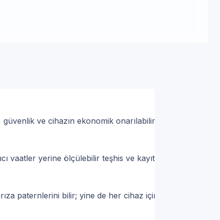
tek | Servis Randevu
nisa Bölgesinde Uzman
 güvenlik ve cihazın ekonomik onarılabilirliğinin
 vaatler yerine ölçülebilir teşhis ve kayıtlı
za paternlerini bilir; yine de her cihaz için