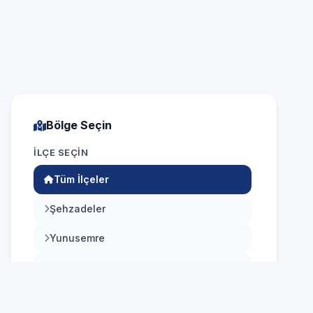
ndirme
Nakit, kredi ve banka kartı
Bölge Seçin
İLÇE SEÇIN
Tüm İlçeler
Şehzadeler
Yunusemre
Akhisar
Salihli