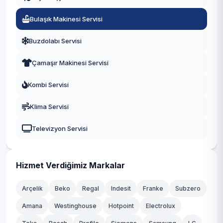
Kula
Bulaşık Makinesi Servisi
Kırkağaç
Buzdolabı Servisi
Demirci
Çamaşır Makinesi Servisi
Gördes
Kombi Servisi
Sarıgöl
Klima Servisi
Selendi
Televizyon Servisi
Ahmetli
Gölmarmara
Hizmet Verdiğimiz Markalar
Köprübaşı
Arçelik
Beko
Regal
Indesit
Franke
Subzero
Amana
Westinghouse
Hotpoint
Electrolux