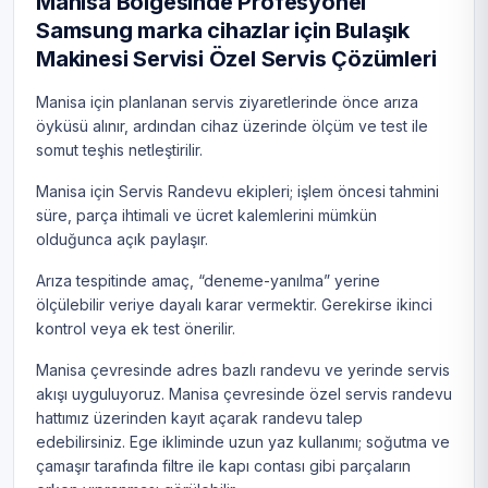
Manisa Bölgesinde Profesyonel
Samsung marka cihazlar için Bulaşık
Makinesi Servisi Özel Servis Çözümleri
Manisa için planlanan servis ziyaretlerinde önce arıza
öyküsü alınır, ardından cihaz üzerinde ölçüm ve test ile
somut teşhis netleştirilir.
Manisa için Servis Randevu ekipleri; işlem öncesi tahmini
süre, parça ihtimali ve ücret kalemlerini mümkün
olduğunca açık paylaşır.
Arıza tespitinde amaç, “deneme-yanılma” yerine
ölçülebilir veriye dayalı karar vermektir. Gerekirse ikinci
kontrol veya ek test önerilir.
Manisa çevresinde adres bazlı randevu ve yerinde servis
akışı uyguluyoruz. Manisa çevresinde özel servis randevu
hattımız üzerinden kayıt açarak randevu talep
edebilirsiniz. Ege ikliminde uzun yaz kullanımı; soğutma ve
çamaşır tarafında filtre ile kapı contası gibi parçaların