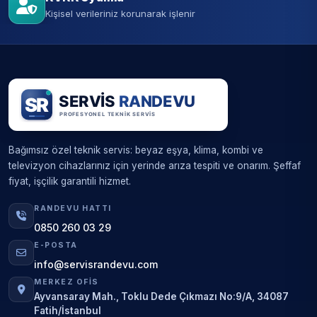
Kişisel verileriniz korunarak işlenir
Bağımsız özel teknik servis: beyaz eşya, klima, kombi ve
televizyon cihazlarınız için yerinde arıza tespiti ve onarım. Şeffaf
fiyat, işçilik garantili hizmet.
RANDEVU HATTI
0850 260 03 29
E-POSTA
info@servisrandevu.com
MERKEZ OFIS
Ayvansaray Mah., Toklu Dede Çıkmazı No:9/A, 34087
Fatih/İstanbul