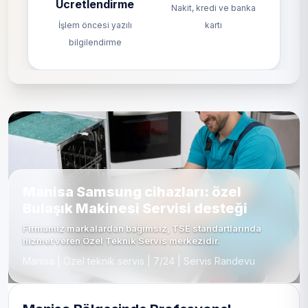
Ücretlendirme
Nakit, kredi ve banka
İşlem öncesi yazılı
kartı
bilgilendirme
Manisa Samsung cihazları: özel
Bulaşık Makinesi Servisi desteği
Firmamız markalardan bağımsız, TSE standartlarında
hizmet veren Özel Teknik Servis merkezidir.
Manisa | Özel teknik servis | 7/24 | Servis Randevu