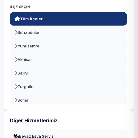
İLÇE SEÇIN
Tüm İlçeler
Şehzadeler
Yunusemre
Akhisar
Salihli
Turgutlu
Soma
Alaşehir
Diğer Hizmetlerimiz
Saruhanlı
Beyaz Eşya Servisi