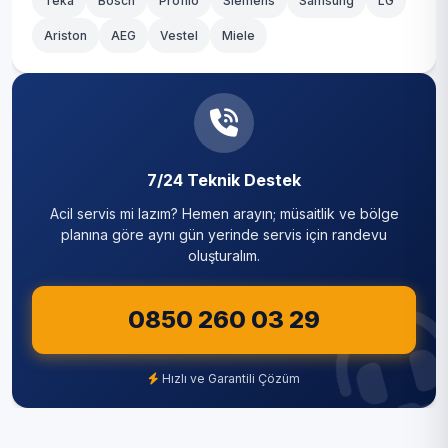
Teka
Bosch
Profilo
Siemens
Samsung
LG
Ariston
AEG
Vestel
Miele
7/24 Teknik Destek
Acil servis mi lazım? Hemen arayın; müsaitlik ve bölge
planına göre aynı gün yerinde servis için randevu
oluşturalım.
0850 260 03 29
Hızlı ve Garantili Çözüm