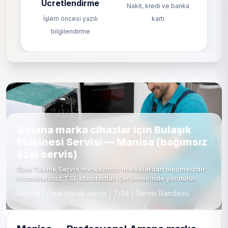
Ücretlendirme
Nakit, kredi ve banka
İşlem öncesi yazılı
kartı
bilgilendirme
Amana marka cihazlar için Bulaşık
Makinesi Servisi — Manisa (bağımsız
özel servis)
Özel Teknik Servis merkezimiz markalardan bağımsızdır;
hizmetlerimiz TSE standartları çerçevesinde yürütülür.
Manisa | Özel teknik servis | 7/24 | Servis Randevu