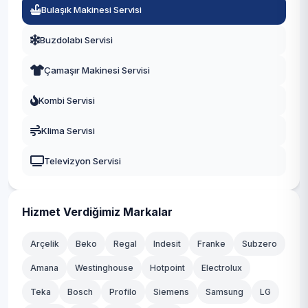
Bulaşık Makinesi Servisi
Kırkağaç
Buzdolabı Servisi
Demirci
Çamaşır Makinesi Servisi
Gördes
Kombi Servisi
Sarıgöl
Klima Servisi
Selendi
Televizyon Servisi
Ahmetli
Gölmarmara
Hizmet Verdiğimiz Markalar
Köprübaşı
Arçelik
Beko
Regal
Indesit
Franke
Subzero
Amana
Westinghouse
Hotpoint
Electrolux
Teka
Bosch
Profilo
Siemens
Samsung
LG