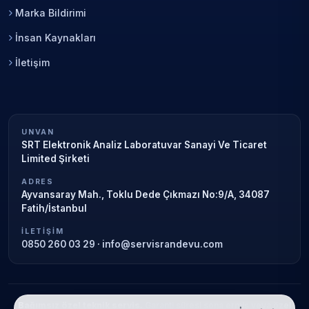
Marka Bildirimi
İnsan Kaynakları
İletişim
UNVAN
SRT Elektronik Analiz Laboratuvar Sanayi Ve Ticaret
Limited Şirketi
ADRES
Ayvansaray Mah., Toklu Dede Çıkmazı No:9/A, 34087
Fatih/İstanbul
İLETIŞIM
0850 260 03 29
·
info@servisrandevu.com
Bağımsız özel teknik servis.
Garanti süresi sona ermiş veya özel