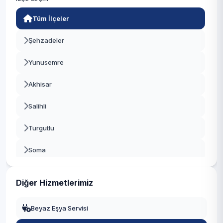
Tüm İlçeler
Şehzadeler
Yunusemre
Akhisar
Salihli
Turgutlu
Soma
Alaşehir
Diğer Hizmetlerimiz
Saruhanlı
Beyaz Eşya Servisi
Kula