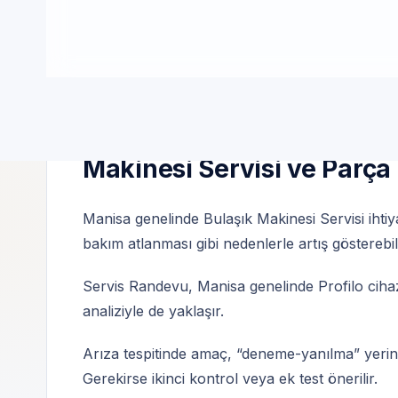
Manisa | Özel teknik servis | 7/24 | Servis
Manisa Hattında Profilo ma
Makinesi Servisi ve Parç
Manisa genelinde Bulaşık Makinesi Servisi ihtiy
bakım atlanması gibi nedenlerle artış gösterebili
Servis Randevu, Manisa genelinde Profilo cihaz
analiziyle de yaklaşır.
Arıza tespitinde amaç, “deneme-yanılma” yerine 
Gerekirse ikinci kontrol veya ek test önerilir.