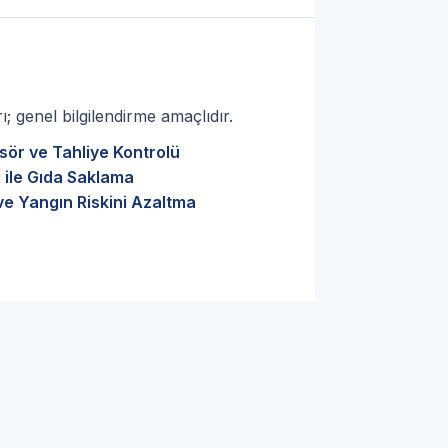
; genel bilgilendirme amaçlıdır.
sör ve Tahliye Kontrolü
 ile Gıda Saklama
ve Yangın Riskini Azaltma
leye Karşı Profilo marka
nesi Servisi