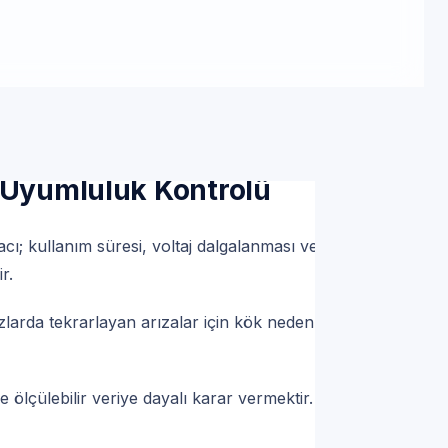
 Randevu
rka cihazlar için Bulaşık
a Uyumluluk Kontrolü
acı; kullanım süresi, voltaj dalgalanması veya
r.
larda tekrarlayan arızalar için kök neden
ölçülebilir veriye dayalı karar vermektir.