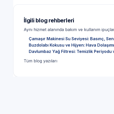
İlgili blog rehberleri
Aynı hizmet alanında bakım ve kullanım ipuçları
Çamaşır Makinesi Su Seviyesi: Basınç, Sen
Buzdolabı Kokusu ve Hijyen: Hava Dolaşımı
Davlumbaz Yağ Filtresi: Temizlik Periyodu 
Tüm blog yazıları
Manisa — Yetkisiz Müdaha
cihazlar için Bulaşık Maki