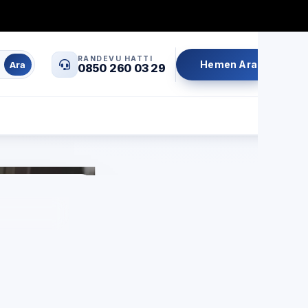
0850 260 03 29
info@servisrandevu.com
·
RANDEVU HATTI
Hemen Ara
Ara
0850 260 03 29
Aynı gün servis
Şeffaf fiyat
İşçilik garantili
çin