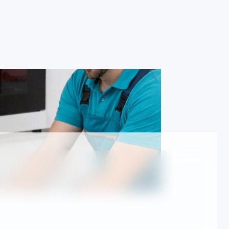
resinizde arıza tespiti ve onarım
İşlem öncesi yazılı bilgile
: Manisa — özel
rvisi
rında hizmet veren Özel Teknik Servis merkezidir.