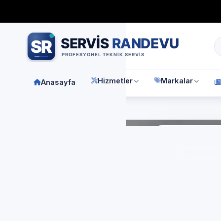
Bağımsız özel teknik servis
Türkiye geneli
7/24 randevu 
Hizmetler
Markalar
Anasayfa
Anasay
Pr