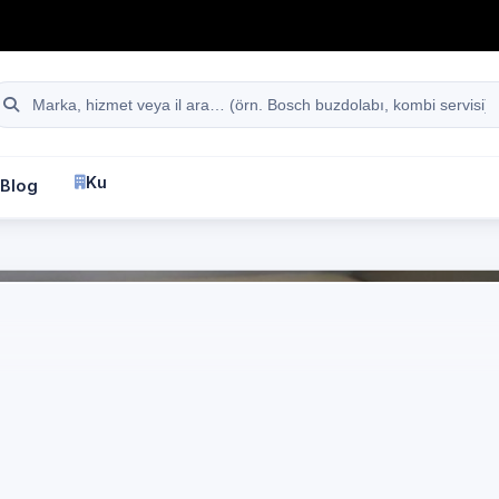
hattı
Site içi arama
Kurumsal
Blog
İletişim
fa
Manisa
Profilo
Bulaşık Makinesi Servisi
Manisa
ofilo marka cihazlar i