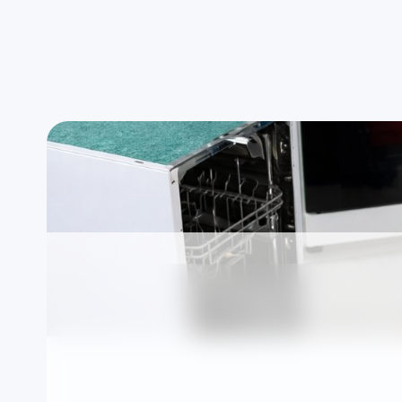
Uygun saat aralığında randevu
Ad
Profilo cihazlarınız
Bulaşık Makinesi Se
Firmamız markalardan bağımsız, TSE standartla