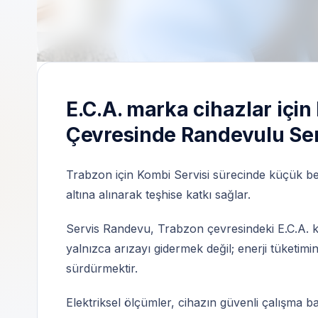
Bağımsız özel teknik servis | 7/24 randevu 
E.C.A. marka cihazlar içi
Çevresinde Randevulu Se
Trabzon için Kombi Servisi sürecinde küçük belir
altına alınarak teşhise katkı sağlar.
Servis Randevu, Trabzon çevresindeki E.C.A. kul
yalnızca arızayı gidermek değil; enerji tüketim
sürdürmektir.
Elektriksel ölçümler, cihazın güvenli çalışma 