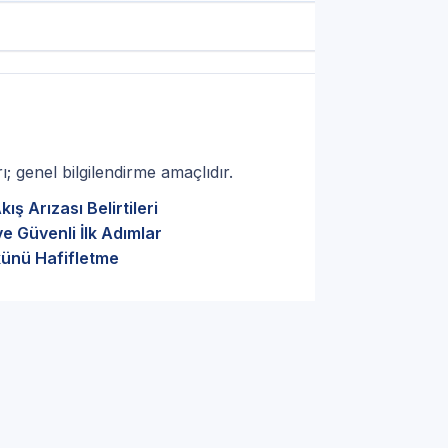
; genel bilgilendirme amaçlıdır.
ş Arızası Belirtileri
e Güvenli İlk Adımlar
künü Hafifletme
bzon E.C.A. marka cihazlar