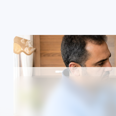
Uygun saat aralığında randevu
Ad
E.C.A. ürünleri için
Servisi
Firmamız markalardan bağımsız, TSE standartla