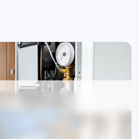
resinizde arıza tespiti ve onarım
İşlem öncesi yazılı bilgile
 Trabzon özel Kombi
rında hizmet veren Özel Teknik Servis merkezidir.