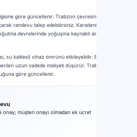
bilgisine göre güncellenir. Trabzon çevresinde
çarak randevu talep edebilirsiniz. Karadeniz
oğutma devrelerinde yoğuşma kaynaklı arızalar
ı, su kalitesi) cihaz ömrünü etkileyebilir. Bu
erileri uzun vadede maliyeti düşürür. Trabzon
nluğuna göre güncellenir.
devu
ve onay; müşteri onayı olmadan ek ücret