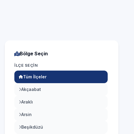
ndirme
Nakit, kredi ve banka kartı
Bölge Seçin
İLÇE SEÇIN
Tüm İlçeler
Akçaabat
Araklı
Arsin
Beşikdüzü