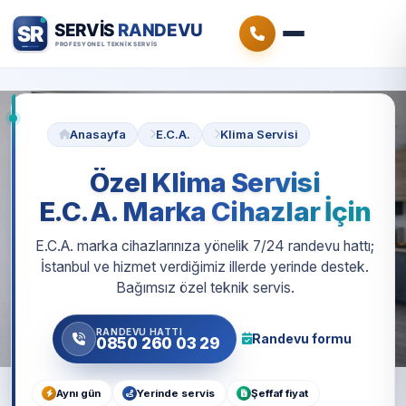
Anasayfa
E.C.A.
Klima Servisi
Özel Klima Servisi
E.C.A. Marka Cihazlar İçin
E.C.A. marka cihazlarınıza yönelik 7/24 randevu hattı;
İstanbul ve hizmet verdiğimiz illerde yerinde destek.
Bağımsız özel teknik servis.
RANDEVU HATTI
Randevu formu
0850 260 03 29
Aynı gün
Yerinde servis
Şeffaf fiyat