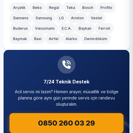
Arçelik
Beko
Regal
Teka
Bosch
Profilo
Siemens
Samsung
LG
Ariston
Vestel
Buderus
Viessmann
E.C.A.
Baykan
Ferroli
Baymak
Baxi
Airfel
Alarko
Demirdöküm
7/24 Teknik Destek
Acil servis mi lazım? Hemen arayın; müsaitlik ve bölge
planına göre aynı gün yerinde servis için randevu
oluşturalım.
0850 260 03 29