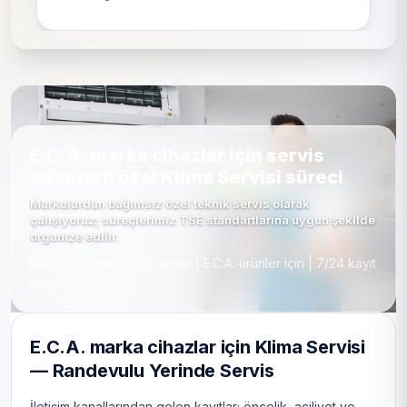
E.C.A. marka cihazlar için servis
talepleri: özel Klima Servisi süreci
Markalardan bağımsız özel teknik servis olarak
çalışıyoruz; süreçlerimiz TSE standartlarına uygun şekilde
organize edilir.
Bağımsız özel teknik servis | E.C.A. ürünler için | 7/24 kayıt
hattı
E.C.A. marka cihazlar için Klima Servisi
— Randevulu Yerinde Servis
İletişim kanallarından gelen kayıtlar; öncelik, aciliyet ve