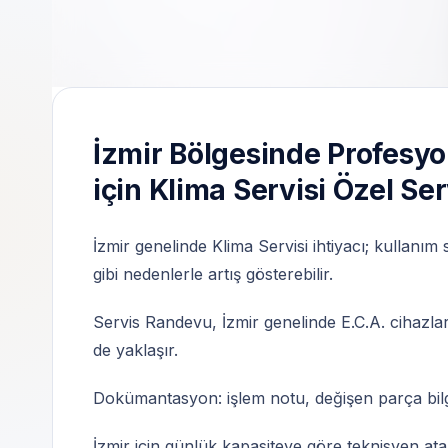
Özel Teknik Servis | 7/24 Profesyonel Des
İzmir Bölgesinde Profesyo
için Klima Servisi Özel Se
İzmir genelinde Klima Servisi ihtiyacı; kullanım
gibi nedenlerle artış gösterebilir.
Servis Randevu, İzmir genelinde E.C.A. cihazlar
de yaklaşır.
Dokümantasyon: işlem notu, değişen parça bilgisi
İzmir için günlük kapasiteye göre teknisyen at