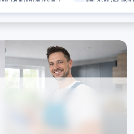
resinizde arıza tespiti ve onarım
İşlem öncesi yazılı bilgile
 İzmir — özel Klima
rında hizmet veren Özel Teknik Servis merkezidir.