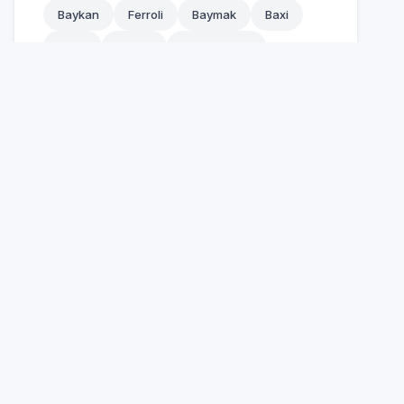
Seferihisar
Baykan
Ferroli
Baymak
Baxi
Selçuk
Airfel
Alarko
Demirdöküm
Tire
Torbalı
Urla
7/24 Teknik Destek
Acil servis mi lazım? Hemen arayın; müsaitlik ve
bölge planına göre aynı gün yerinde servis için
randevu oluşturalım.
0850 260 03 29
Hızlı ve Garantili Çözüm