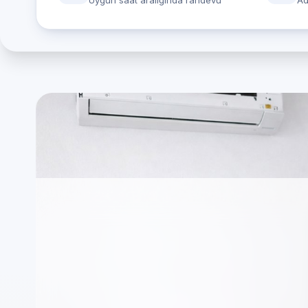
Uygun saat aralığında randevu
Ad
E.C.A. cihazlarınız:
Servisi
Firmamız markalardan bağımsız, TSE standartla