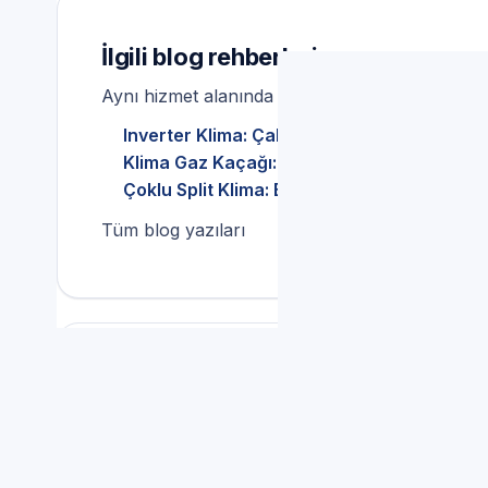
İlgili blog rehberleri
Aynı hizmet alanında bakım ve kullanım ipuçları
Inverter Klima: Çalışma Prensibi, Avantajla
Klima Gaz Kaçağı: Belirtiler, Güvenlik ve 
Çoklu Split Klima: Bakım Rehberi ve Dış Üni
Tüm blog yazıları
Klima Servisi ve doğru par
Yazılım veya kalibrasyon gerektiren modellerde,
Servis Randevu; İzmir müşterilerine E.C.A. taraf