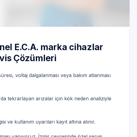
tek | Servis Randevu
nel E.C.A. marka cihazlar
rvis Çözümleri
 süresi, voltaj dalgalanması veya bakım atlanması
da tekrarlayan arızalar için kök neden analiziyle
 ve kullanım uyarıları kayıt altına alınır.
aması yapıyoruz. İzmir çevresinde özel servis