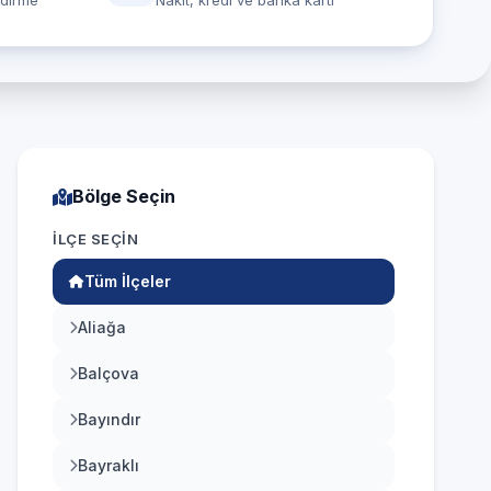
ndirme
Nakit, kredi ve banka kartı
Bölge Seçin
İLÇE SEÇIN
Tüm İlçeler
Aliağa
Balçova
Bayındır
Bayraklı