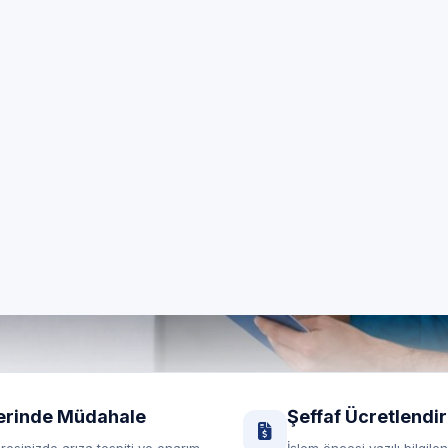
özel Klima Servisi
nelinde 7/24 özel teknik servis; E.C.A. marka cihazlarını
yerinde destek.
RANDEVU HATTI
Randevu formu
0850 260 03 29
Yerinde servis
Şeffaf fiyat
erinde Müdahale
Şeffaf Ücretlendi