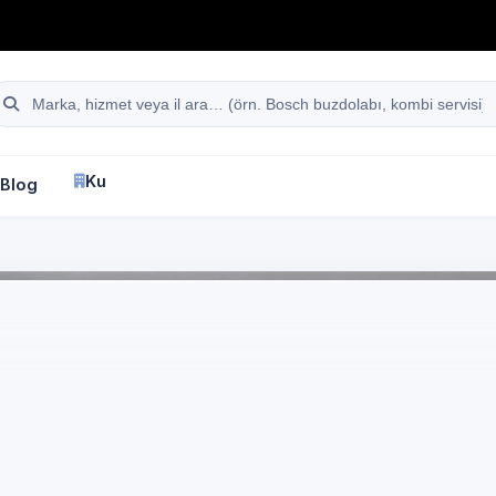
hattı
Site içi arama
Kurumsal
Blog
İletişim
fa
İzmir
E.C.A.
Klima Servisi
İzmir
C.A. marka cihazlar i