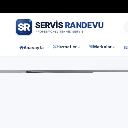
Bağımsız özel teknik servis
Türkiye geneli
7/24 randevu 
Hizmetler
Markalar
Anasayfa
Anasay
E.