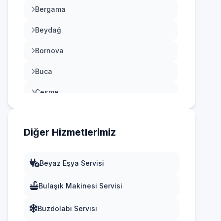
Bergama
Beydağ
Bornova
Buca
Çeşme
Çiğli
Diğer Hizmetlerimiz
Dikili
Foça
Beyaz Eşya Servisi
Gaziemir
Bulaşık Makinesi Servisi
Güzelbahçe
Buzdolabı Servisi
Karabağlar