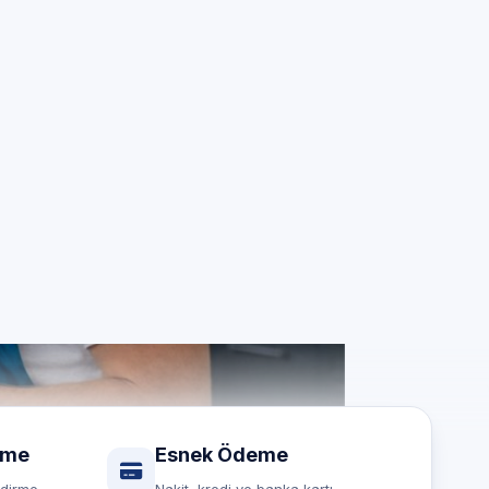
z için
rme
Esnek Ödeme