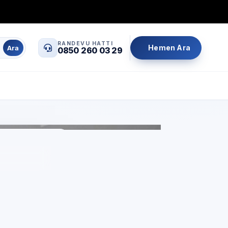
0850 260 03 29
info@servisrandevu.com
·
RANDEVU HATTI
Hemen Ara
Ara
0850 260 03 29
Aynı gün servis
Şeffaf fiyat
İşçilik garantili
çin