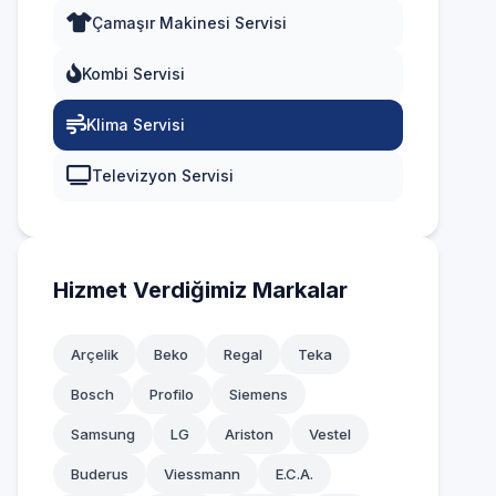
Çamaşır Makinesi Servisi
Karaburun
Kombi Servisi
Karşıyaka
Klima Servisi
Kemalpaşa
Kınık
Televizyon Servisi
Kiraz
Konak
Hizmet Verdiğimiz Markalar
Menderes
Arçelik
Beko
Regal
Teka
Menemen
Bosch
Profilo
Siemens
Narlıdere
Samsung
LG
Ariston
Vestel
Ödemiş
Buderus
Viessmann
E.C.A.