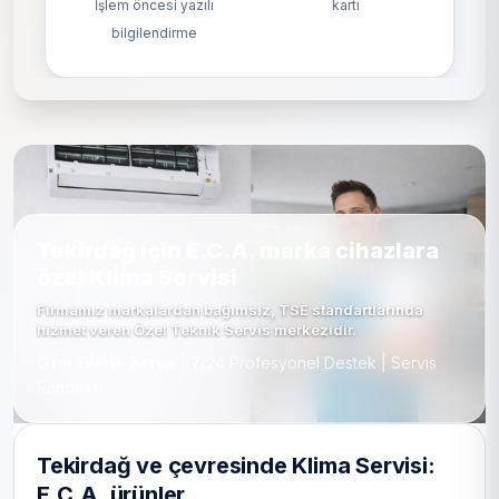
İşlem öncesi yazılı
kartı
bilgilendirme
Tekirdağ için E.C.A. marka cihazlara
özel Klima Servisi
Firmamız markalardan bağımsız, TSE standartlarında
hizmet veren Özel Teknik Servis merkezidir.
Özel Teknik Servis | 7/24 Profesyonel Destek | Servis
Randevu
Tekirdağ ve çevresinde Klima Servisi:
E.C.A. ürünler