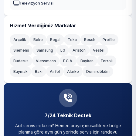
Televizyon Servisi
Hizmet Verdiğimiz Markalar
Arçelik
Beko
Regal
Teka
Bosch
Profilo
Siemens
Samsung
LG
Ariston
Vestel
Buderus
Viessmann
E.C.A.
Baykan
Ferroli
Baymak
Baxi
Airfel
Alarko
Demirdöküm
7/24 Teknik Destek
Acil servis mi lazım? Hemen arayın; müsaitlik ve bölge
planına göre aynı gün yerinde servis için randevu