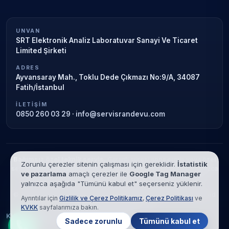
UNVAN
SRT Elektronik Analiz Laboratuvar Sanayi Ve Ticaret
Limited Şirketi
ADRES
Ayvansaray Mah., Toklu Dede Çıkmazı No:9/A, 34087
Fatih/İstanbul
İLETIŞIM
0850 260 03 29
·
info@servisrandevu.com
Bağımsız özel teknik servis.
Garanti süresi sona ermiş veya özel
Zorunlu çerezler sitenin çalışması için gereklidir.
İstatistik
servis kapsamındaki cihazlar için hizmet verilir. Marka adları yalnızca
ve pazarlama
amaçlı çerezler ile
Google Tag Manager
tanımlama amaçlıdır; yetkili servis ilişkisi bulunmamaktadır.
yalnızca aşağıda "Tümünü kabul et" seçerseniz yüklenir.
© 2026 SRT Elektronik Analiz Laboratuvar Sanayi Ve Ticaret Limited
Ayrıntılar için
Gizlilik ve Çerez Politikamız
,
Çerez Politikası
ve
Şirketi. Tüm hakları saklıdır.
KVKK
sayfalarımıza bakın.
KVKK
Gizlilik
Çerez Politikası
Hizmet Şartları
Sadece zorunlu
Tümünü kabul et