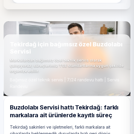
Tekirdağ için bağımsız özel Buzdolabı
Servisi
Markalardan bağımsız özel teknik servis olarak
çalışıyoruz; süreçlerimiz TSE standartlarına uygun şekilde
organize edilir.
Bağımsız özel teknik servis | 7/24 randevu hattı | Servis
Randevu
Buzdolabı Servisi hattı Tekirdağ: farklı
markalara ait ürünlerde kayıtlı süreç
Tekirdağ sakinleri ve işletmeleri, farklı markalara ait
cihazlarda beklenmedik duruşlarda hızlı geri dönüş