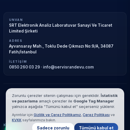
UNVAN
SRT Elektronik Analiz Laboratuvar Sanayi Ve Ticaret
Limited Şirketi
ADRES
Ayvansaray Mah., Toklu Dede Çıkmazı No:9/A, 34087
Fatih/İstanbul
İLETIŞIM
0850 260 03 29
·
info@servisrandevu.com
Bağımsız özel teknik servis.
Garanti süresi sona ermiş veya özel
Zorunlu çerezler sitenin çalışması için gereklidir.
İstatistik
servis kapsamındaki cihazlar için hizmet verilir. Marka adları yalnızca
ve pazarlama
amaçlı çerezler ile
Google Tag Manager
tanımlama amaçlıdır; yetkili servis ilişkisi bulunmamaktadır.
yalnızca aşağıda "Tümünü kabul et" seçerseniz yüklenir.
© 2026 SRT Elektronik Analiz Laboratuvar Sanayi Ve Ticaret Limited
Ayrıntılar için
Gizlilik ve Çerez Politikamız
,
Çerez Politikası
ve
Şirketi. Tüm hakları saklıdır.
KVKK
sayfalarımıza bakın.
KVKK
Gizlilik
Çerez Politikası
Hizmet Şartları
Sadece zorunlu
Tümünü kabul et