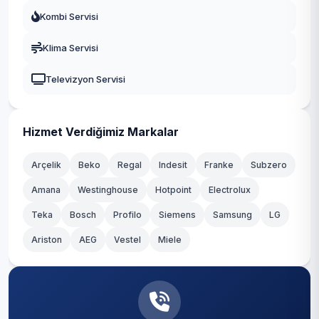
Kombi Servisi
Klima Servisi
Televizyon Servisi
Hizmet Verdiğimiz Markalar
Arçelik
Beko
Regal
Indesit
Franke
Subzero
Amana
Westinghouse
Hotpoint
Electrolux
Teka
Bosch
Profilo
Siemens
Samsung
LG
Ariston
AEG
Vestel
Miele