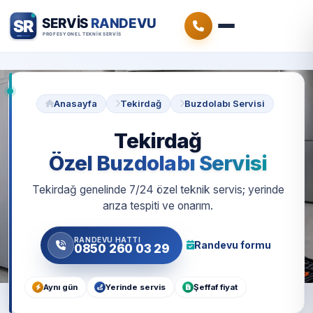
Anasayfa
Tekirdağ
Buzdolabı Servisi
Tekirdağ
Özel Buzdolabı Servisi
Tekirdağ genelinde 7/24 özel teknik servis; yerinde
arıza tespiti ve onarım.
RANDEVU HATTI
Randevu formu
0850 260 03 29
Aynı gün
Yerinde servis
Şeffaf fiyat