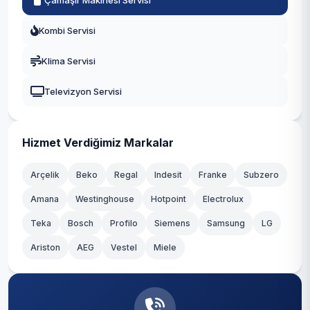
Çamaşır Makinesi Servisi
Kombi Servisi
Klima Servisi
Televizyon Servisi
Hizmet Verdiğimiz Markalar
Arçelik
Beko
Regal
Indesit
Franke
Subzero
Amana
Westinghouse
Hotpoint
Electrolux
Teka
Bosch
Profilo
Siemens
Samsung
LG
Ariston
AEG
Vestel
Miele