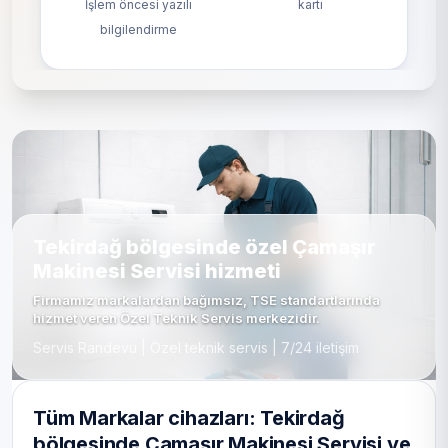
İşlem öncesi yazılı
kartı
bilgilendirme
Tekirdağ bölgesinde özel Çamaşır
Makinesi Servisi hizmeti
Firmamız markalardan bağımsız, TSE standartlarında
hizmet veren Özel Teknik Servis merkezidir.
Servis Randevu | Özel teknik servis | 7/24 iletişim
Tüm Markalar cihazları: Tekirdağ
bölgesinde Çamaşır Makinesi Servisi ve