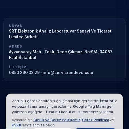
UNVAN
SRT Elektronik Analiz Laboratuvar Sanayi Ve Ticaret
Limited Şirketi
ADRES
Ayvansaray Mah., Toklu Dede Çıkmazı No:9/A, 34087
Fatih/İstanbul
İLETIŞIM
0850 260 03 29
·
info@servisrandevu.com
Bağımsız özel teknik servis.
Garanti süresi sona ermiş veya özel
Zorunlu çerezler sitenin çalışması için gereklidir.
İstatistik
servis kapsamındaki cihazlar için hizmet verilir. Marka adları yalnızca
ve pazarlama
amaçlı çerezler ile
Google Tag Manager
tanımlama amaçlıdır; yetkili servis ilişkisi bulunmamaktadır.
yalnızca aşağıda "Tümünü kabul et" seçerseniz yüklenir.
© 2026 SRT Elektronik Analiz Laboratuvar Sanayi Ve Ticaret Limited
Ayrıntılar için
Gizlilik ve Çerez Politikamız
,
Çerez Politikası
ve
Şirketi. Tüm hakları saklıdır.
KVKK
sayfalarımıza bakın.