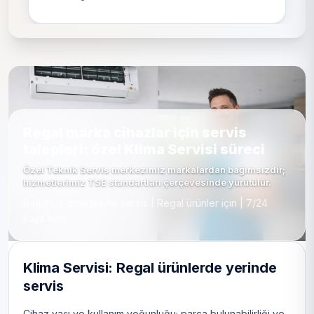
Regal marka cihazlar için servis
talepleri: özel Klima Servisi süreci
Özel Teknik Servis merkezimiz markalardan bağımsızdır;
hizmetlerimiz TSE standartları çerçevesinde yürütülür.
Bağımsız özel teknik servis | Regal ürünler için | 7/24
kayıt hattı
Klima Servisi: Regal ürünlerde yerinde
servis
Cihaz yaşı ve kullanım yoğunluğu; parça bulunabilirliği ve