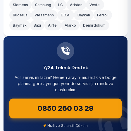
Siemens
Samsung
LG
Ariston
Vestel
Buderus
Viessmann
E.C.A.
Baykan
Ferroli
Baymak
Baxi
Airfel
Alarko
Demirdöküm
7/24 Teknik Destek
Acil servis mi lazım? Hemen arayın; müsaitlik ve bölge
planına göre aynı gün yerinde servis için randevu
oluşturalım.
0850 260 03 29
Hızlı ve Garantili Çözüm