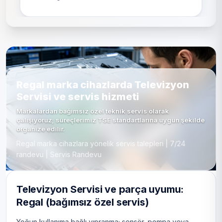
Regal marka cihazlarda Televizyon
Servisi ve servis hizmeti
Markalardan bağımsız özel teknik servis olarak
çalışıyoruz; süreçlerimiz TSE standartlarına uygun şekilde
organize edilir.
Regal marka cihazlara yönelik servis talepleri | 7/24
randevu | Servis Randevu
Televizyon Servisi ve parça uyumu:
Regal (bağımsız özel servis)
Yoğun kullanıma bağlı yıpranma; sensör, pompa veya