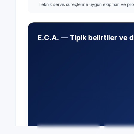
Teknik servis süreçlerine uygun ekipman ve pros
E.C.A. — Tipik belirtiler ve
Gürültülü çalışma
—
Yeterinc
Fan kanadı, titreşim
— Gaz basın
ayakları ve montaj sıkılığı
dış ünite f
gürültü için
sensörler.
değerlendirilir.
Dış ünite
Koku veya hijyen
Besleme vo
şikâyeti
— Evaporatör
kompresö
temizliği ve filtre bakımı.
devreleri s
edilir.