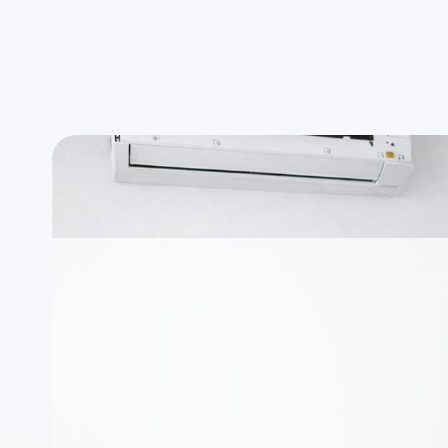
Uygun saat aralığında randevu
Ad
E.C.A. marka cihazla
Kocaeli (bağımsız öz
Özel Teknik Servis merkezimiz markalardan bağ
çerçevesinde yürütülür.