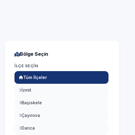
ndirme
Nakit, kredi ve banka kartı
Bölge Seçin
İLÇE SEÇIN
Tüm İlçeler
İzmit
Başiskele
Çayırova
Darıca