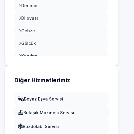
Derince
Dilovası
Gebze
Gölcük
Kandıra
Karamürsel
Diğer Hizmetlerimiz
Kartepe
Körfez
Beyaz Eşya Servisi
Bulaşık Makinesi Servisi
Buzdolabı Servisi