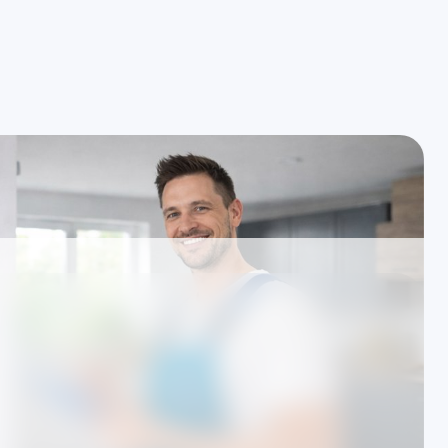
resinizde arıza tespiti ve onarım
İşlem öncesi yazılı bilgile
r için Klima Servisi —
el servis)
ımsızdır; hizmetlerimiz TSE standartları