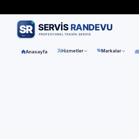
Bağımsız özel teknik servis
Türkiye geneli
7/24 randevu 
Hizmetler
Markalar
Anasayfa
Anasay
E.