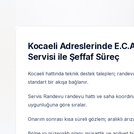
Servis Randevu | Özel teknik servis | 7/24 i
Kocaeli Adreslerinde E.C.A
Servisi ile Şeffaf Süreç
Kocaeli hattında teknik destek talepleri; randev
standart bir akışa bağlanır.
Servis Randevu randevu hattı ve saha koordinas
uygunluğuna göre sıralar.
Onarım sonrası kısa süreli gözlem; aralıklı arıza
Bölge içi güzergâh planı; müsaitlik ve aciliyet b