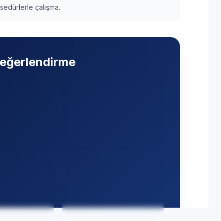
edürlerle çalışma.
 değerlendirme
Su damlıyor
— Drenaj
e soğutmuyor
eğimi, pompa ve hat
cı, filtre, iç-
tıkanıklığı su
anı ve
damlamasında gözden
geçirilir.
 çalışmıyor
—
ltajı, kart ve
Uzaktan kumanda
r koruma
tepkisiz
— Alıcı, pil ve
ırayla test
sinyal kontrolü.