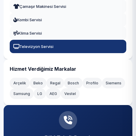
Çamaşır Makinesi Servisi
Nilüfer
Kombi Servisi
Orhaneli
Klima Servisi
Orhangazi
Televizyon Servisi
Osmangazi
Yenişehir
Hizmet Verdiğimiz Markalar
Yıldırım
Arçelik
Beko
Regal
Bosch
Profilo
Siemens
Samsung
LG
AEG
Vestel