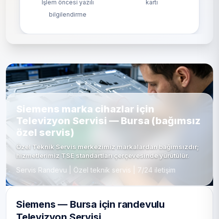
İşlem öncesi yazılı
kartı
bilgilendirme
Siemens marka cihazlar için
Televizyon Servisi — Bursa (bağımsız
özel servis)
Özel Teknik Servis merkezimiz markalardan bağımsızdır;
hizmetlerimiz TSE standartları çerçevesinde yürütülür.
Servis Randevu | Özel teknik servis | 7/24 iletişim
Siemens — Bursa için randevulu
Televizyon Servisi