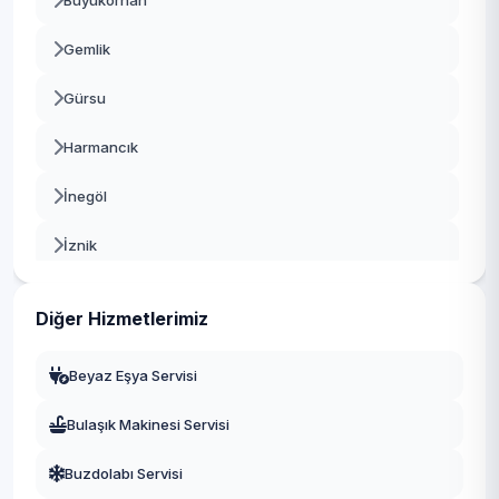
Büyükorhan
Gemlik
Gürsu
Harmancık
İnegöl
İznik
Karacabey
Diğer Hizmetlerimiz
Keles
Beyaz Eşya Servisi
Kestel
Bulaşık Makinesi Servisi
Mudanya
Buzdolabı Servisi
Mustafakemalpaşa