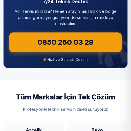
7/24 Teknik Destek
Acil servis mi lazım? Hemen arayın; müsaitlik ve bölge
planına göre aynı gün yerinde servis için randevu
oluşturalım.
0850 260 03 29
Hızlı ve Garantili Çözüm
Tüm Markalar İçin Tek Çözüm
Profesyonel teknik servis hizmeti sunuyoruz
Arçelik
Beko