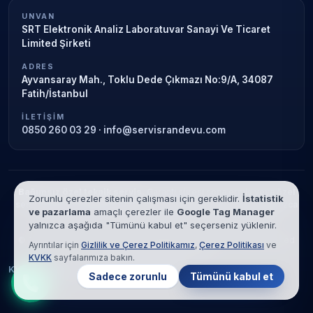
UNVAN
SRT Elektronik Analiz Laboratuvar Sanayi Ve Ticaret
Limited Şirketi
ADRES
Ayvansaray Mah., Toklu Dede Çıkmazı No:9/A, 34087
Fatih/İstanbul
İLETIŞIM
0850 260 03 29
·
info@servisrandevu.com
Bağımsız özel teknik servis.
Garanti süresi sona ermiş veya özel
Zorunlu çerezler sitenin çalışması için gereklidir.
İstatistik
servis kapsamındaki cihazlar için hizmet verilir. Marka adları yalnızca
ve pazarlama
amaçlı çerezler ile
Google Tag Manager
tanımlama amaçlıdır; yetkili servis ilişkisi bulunmamaktadır.
yalnızca aşağıda "Tümünü kabul et" seçerseniz yüklenir.
© 2026 SRT Elektronik Analiz Laboratuvar Sanayi Ve Ticaret Limited
Ayrıntılar için
Gizlilik ve Çerez Politikamız
,
Çerez Politikası
ve
Şirketi. Tüm hakları saklıdır.
KVKK
sayfalarımıza bakın.
KVKK
Gizlilik
Çerez Politikası
Hizmet Şartları
Sadece zorunlu
Tümünü kabul et