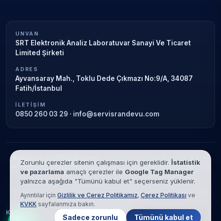
UNVAN
SRT Elektronik Analiz Laboratuvar Sanayi Ve Ticaret
Limited Şirketi
ADRES
Ayvansaray Mah., Toklu Dede Çıkmazı No:9/A, 34087
Fatih/İstanbul
İLETIŞIM
0850 260 03 29
·
info@servisrandevu.com
Bağımsız özel teknik servis.
Garanti süresi sona ermiş veya özel
Zorunlu çerezler sitenin çalışması için gereklidir.
İstatistik
servis kapsamındaki cihazlar için hizmet verilir. Marka adları yalnızca
ve pazarlama
amaçlı çerezler ile
Google Tag Manager
tanımlama amaçlıdır; yetkili servis ilişkisi bulunmamaktadır.
yalnızca aşağıda "Tümünü kabul et" seçerseniz yüklenir.
© 2026 SRT Elektronik Analiz Laboratuvar Sanayi Ve Ticaret Limited
Ayrıntılar için
Gizlilik ve Çerez Politikamız
,
Çerez Politikası
ve
Şirketi. Tüm hakları saklıdır.
KVKK
sayfalarımıza bakın.
KVKK
Gizlilik
Çerez Politikası
Hizmet Şartları
Sadece zorunlu
Tümünü kabul et