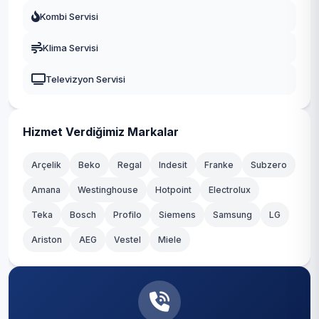
Kombi Servisi
Kayseri
Klima Servisi
Televizyon Servisi
Hizmet Verdiğimiz Markalar
Arçelik
Beko
Regal
Indesit
Franke
Subzero
Amana
Westinghouse
Hotpoint
Electrolux
Teka
Bosch
Profilo
Siemens
Samsung
LG
Ariston
AEG
Vestel
Miele