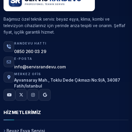
Bağımsız özel teknik servis: beyaz eşya, klima, kombi ve
televizyon cihazlarınız için yerinde arıza tespiti ve onarım. Şeffaf
fiyat, işçilik garantili hizmet.
RANDEVU HATTI
0850 260 03 29
E-POSTA
info@servisrandevu.com
MERKEZ OFIS
Ayvansaray Mah., Toklu Dede Çıkmazı No:9/A, 34087
Fatih/İstanbul
HIZMETLERIMIZ
Beyaz Eşya Servisi