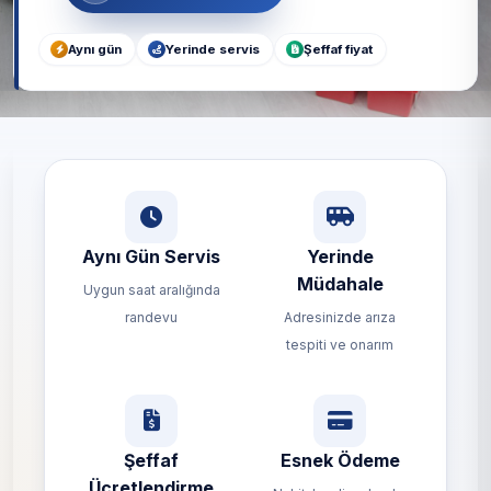
Aynı gün
Yerinde servis
Şeffaf fiyat
Aynı Gün Servis
Yerinde
Müdahale
Uygun saat aralığında
randevu
Adresinizde arıza
tespiti ve onarım
Şeffaf
Esnek Ödeme
Ücretlendirme