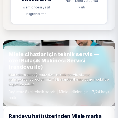
Nakit, kredi ve banka
İşlem öncesi yazılı
kartı
bilgilendirme
Miele cihazlar için teknik servis —
özel Bulaşık Makinesi Servisi
(randevu ile)
Markalardan bağımsız özel teknik servis olarak
çalışıyoruz; süreçlerimiz TSE standartlarına uygun şekilde
organize edilir.
Bağımsız özel teknik servis | Miele ürünler için | 7/24 kayıt
hattı
Randevu hattı üzerinden Miele marka