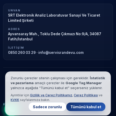
UNVAN
SRT Elektronik Analiz Laboratuvar Sanayi Ve Ticaret
Limited Şirketi
ADRES
Ayvansaray Mah., Toklu Dede Çıkmazı No:9/A, 34087
Fatih/İstanbul
İLETIŞIM
0850 260 03 29
·
info@servisrandevu.com
Bağımsız özel teknik servis.
Garanti süresi sona ermiş veya özel
Zorunlu çerezler sitenin çalışması için gereklidir.
İstatistik
servis kapsamındaki cihazlar için hizmet verilir. Marka adları yalnızca
ve pazarlama
amaçlı çerezler ile
Google Tag Manager
tanımlama amaçlıdır; yetkili servis ilişkisi bulunmamaktadır.
yalnızca aşağıda "Tümünü kabul et" seçerseniz yüklenir.
© 2026 SRT Elektronik Analiz Laboratuvar Sanayi Ve Ticaret Limited
Ayrıntılar için
Gizlilik ve Çerez Politikamız
,
Çerez Politikası
ve
Şirketi. Tüm hakları saklıdır.
KVKK
sayfalarımıza bakın.
KVKK
Gizlilik
Çerez Politikası
Hizmet Şartları
Sadece zorunlu
Tümünü kabul et