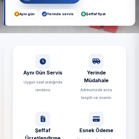
Aynı gün
Yerinde servis
Şeffaf fiyat
Aynı Gün Servis
Yerinde
Müdahale
Uygun saat aralığında
randevu
Adresinizde arıza
tespiti ve onarım
Şeffaf
Esnek Ödeme
Ücretlendirme