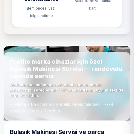
Nakit, kredi ve banka
İşlem öncesi yazılı
kartı
bilgilendirme
Profilo marka cihazlar için özel
Bulaşık Makinesi Servisi — randevulu
yerinde servis
Markalardan bağımsız özel teknik servis olarak
çalışıyoruz; süreçlerimiz TSE standartlarına uygun şekilde
organize edilir.
Profilo marka cihazlara yönelik servis talepleri | 7/24
randevu | Servis Randevu
Bulaşık Makinesi Servisi ve parça