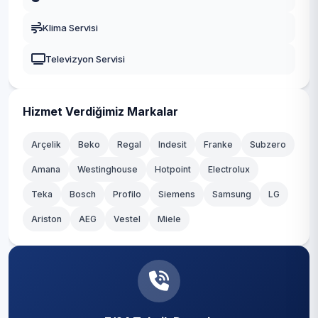
Kayseri
Klima Servisi
Televizyon Servisi
Hizmet Verdiğimiz Markalar
Arçelik
Beko
Regal
Indesit
Franke
Subzero
Amana
Westinghouse
Hotpoint
Electrolux
Teka
Bosch
Profilo
Siemens
Samsung
LG
Ariston
AEG
Vestel
Miele