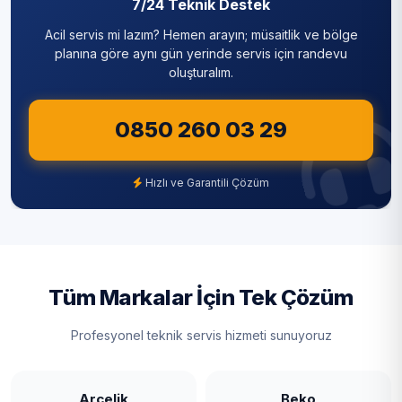
7/24 Teknik Destek
Acil servis mi lazım? Hemen arayın; müsaitlik ve bölge
planına göre aynı gün yerinde servis için randevu
oluşturalım.
0850 260 03 29
Hızlı ve Garantili Çözüm
Tüm Markalar İçin Tek Çözüm
Profesyonel teknik servis hizmeti sunuyoruz
Arçelik
Beko