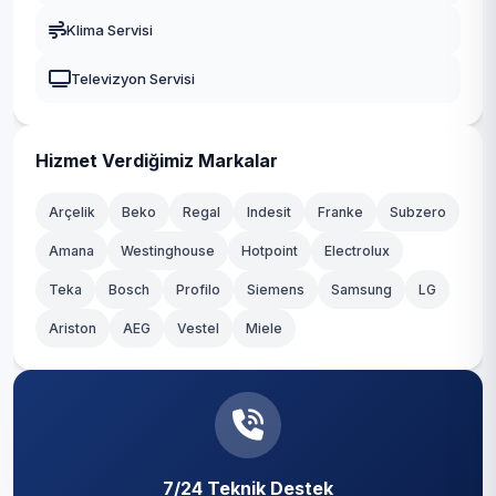
Klima Servisi
Konyaaltı
Televizyon Servisi
Korkuteli
Kumluca
Hizmet Verdiğimiz Markalar
Manavgat
Arçelik
Beko
Regal
Indesit
Franke
Subzero
Muratpaşa
Amana
Westinghouse
Hotpoint
Electrolux
Teka
Serik
Bosch
Profilo
Siemens
Samsung
LG
Ariston
AEG
Vestel
Miele
7/24 Teknik Destek