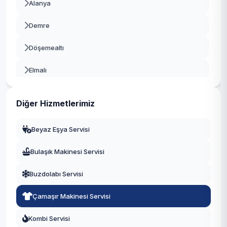
Alanya
Demre
Döşemealtı
Elmalı
Finike
Diğer Hizmetlerimiz
Gazipaşa
Beyaz Eşya Servisi
Gündoğmuş
Bulaşık Makinesi Servisi
İbradı
Buzdolabı Servisi
Kaş
Çamaşır Makinesi Servisi
Kemer
Kombi Servisi
Kepez