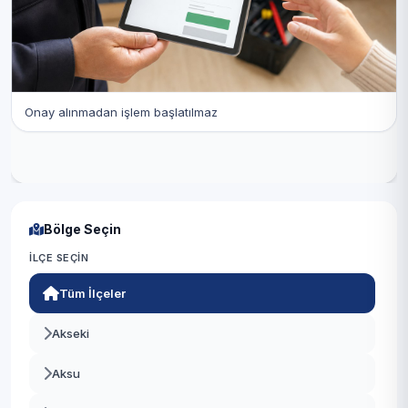
Onay alınmadan işlem başlatılmaz
Bölge Seçin
İLÇE SEÇIN
Tüm İlçeler
Akseki
Aksu