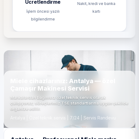
Ücretlendirme
Nakit, kredi ve banka
İşlem öncesi yazılı
kartı
bilgilendirme
Miele cihazlarınız: Antalya — özel
Çamaşır Makinesi Servisi
Markalardan bağımsız özel teknik servis olarak
çalışıyoruz; süreçlerimiz TSE standartlarına uygun şekilde
organize edilir.
Antalya | Özel teknik servis | 7/24 | Servis Randevu