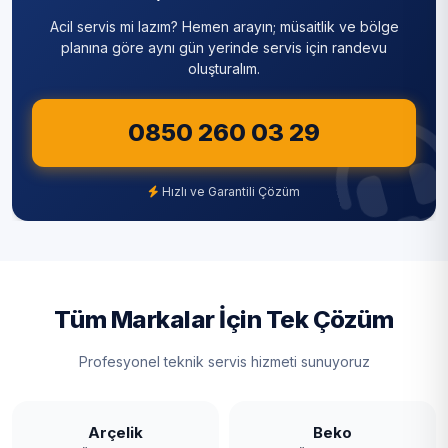
Acil servis mi lazım? Hemen arayın; müsaitlik ve bölge
planına göre aynı gün yerinde servis için randevu
oluşturalım.
0850 260 03 29
Hızlı ve Garantili Çözüm
Tüm Markalar İçin Tek Çözüm
Profesyonel teknik servis hizmeti sunuyoruz
Arçelik
Beko