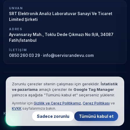
UNVAN
SRT Elektronik Analiz Laboratuvar Sanayi Ve Ticaret
Limited Şirketi
ADRES
Ayvansaray Mah., Toklu Dede Çıkmazı No:9/A, 34087
Fatih/İstanbul
İLETIŞIM
0850 260 03 29
·
info@servisrandevu.com
Bağımsız özel teknik servis.
Garanti süresi sona ermiş veya özel
Zorunlu çerezler sitenin çalışması için gereklidir.
İstatistik
servis kapsamındaki cihazlar için hizmet verilir. Marka adları yalnızca
ve pazarlama
amaçlı çerezler ile
Google Tag Manager
tanımlama amaçlıdır; yetkili servis ilişkisi bulunmamaktadır.
yalnızca aşağıda "Tümünü kabul et" seçerseniz yüklenir.
© 2026 SRT Elektronik Analiz Laboratuvar Sanayi Ve Ticaret Limited
Ayrıntılar için
Gizlilik ve Çerez Politikamız
,
Çerez Politikası
ve
Şirketi. Tüm hakları saklıdır.
KVKK
sayfalarımıza bakın.
KVKK
Gizlilik
Çerez Politikası
Hizmet Şartları
Sadece zorunlu
Tümünü kabul et