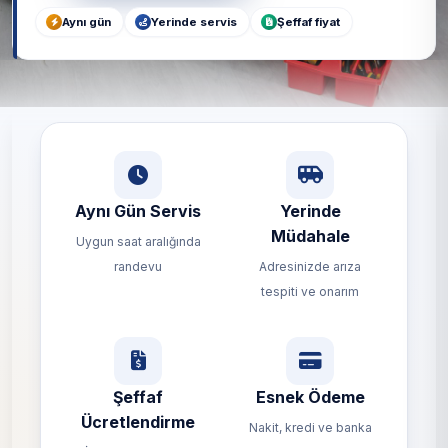
Aynı gün
Yerinde servis
Şeffaf fiyat
Aynı Gün Servis
Yerinde
Müdahale
Uygun saat aralığında
randevu
Adresinizde arıza
tespiti ve onarım
Şeffaf
Esnek Ödeme
Ücretlendirme
Nakit, kredi ve banka