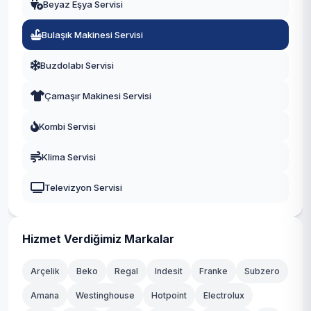
Beyaz Eşya Servisi
Gündoğmuş
Bulaşık Makinesi Servisi
İbradı
Buzdolabı Servisi
Kaş
Çamaşır Makinesi Servisi
Kemer
Kombi Servisi
Kepez
Klima Servisi
Konyaaltı
Televizyon Servisi
Korkuteli
Kumluca
Hizmet Verdiğimiz Markalar
Manavgat
Arçelik
Beko
Regal
Indesit
Franke
Subzero
Muratpaşa
Amana
Westinghouse
Hotpoint
Electrolux