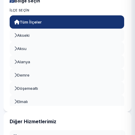
Bölge Seçin
İLÇE SEÇIN
Tüm İlçeler
Akseki
Aksu
Alanya
Demre
Döşemealtı
Elmalı
Finike
Diğer Hizmetlerimiz
Gazipaşa