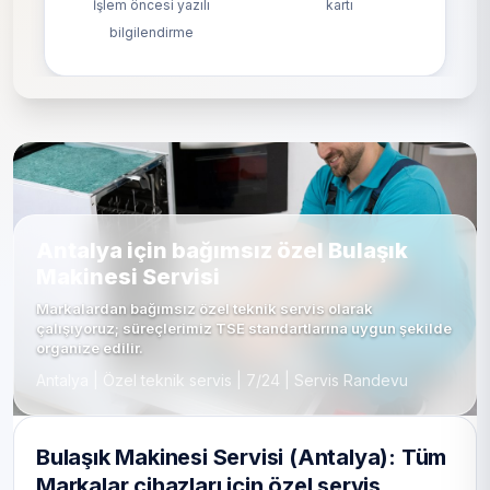
İşlem öncesi yazılı
kartı
bilgilendirme
Antalya için bağımsız özel Bulaşık
Makinesi Servisi
Markalardan bağımsız özel teknik servis olarak
çalışıyoruz; süreçlerimiz TSE standartlarına uygun şekilde
organize edilir.
Antalya | Özel teknik servis | 7/24 | Servis Randevu
Bulaşık Makinesi Servisi (Antalya): Tüm
Markalar cihazları için özel servis