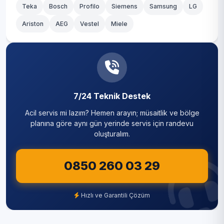
Teka
Serik
Bosch
Profilo
Siemens
Samsung
LG
Ariston
AEG
Vestel
Miele
7/24 Teknik Destek
Acil servis mi lazım? Hemen arayın; müsaitlik ve bölge
planına göre aynı gün yerinde servis için randevu
oluşturalım.
0850 260 03 29
Hızlı ve Garantili Çözüm