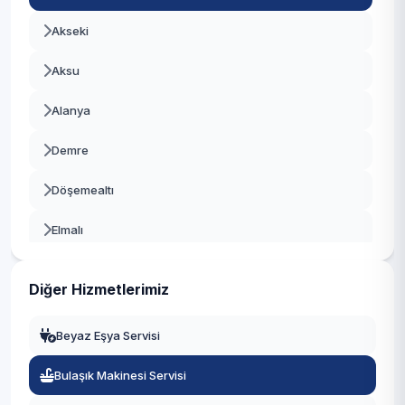
Akseki
Aksu
Alanya
Demre
Döşemealtı
Elmalı
Finike
Diğer Hizmetlerimiz
Gazipaşa
Beyaz Eşya Servisi
Gündoğmuş
Bulaşık Makinesi Servisi
İbradı