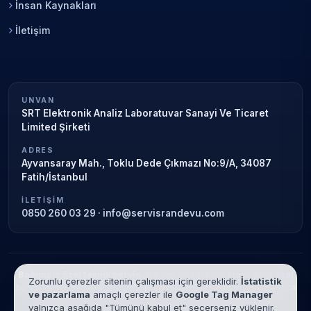
İnsan Kaynakları
İletişim
UNVAN
SRT Elektronik Analiz Laboratuvar Sanayi Ve Ticaret
Limited Şirketi
ADRES
Ayvansaray Mah., Toklu Dede Çıkmazı No:9/A, 34087
Fatih/İstanbul
İLETIŞIM
0850 260 03 29
·
info@servisrandevu.com
Bağımsız özel teknik servis.
Garanti süresi sona ermiş veya özel
Zorunlu çerezler sitenin çalışması için gereklidir.
İstatistik
servis kapsamındaki cihazlar için hizmet verilir. Marka adları yalnızca
ve pazarlama
amaçlı çerezler ile
Google Tag Manager
tanımlama amaçlıdır; yetkili servis ilişkisi bulunmamaktadır.
yalnızca aşağıda "Tümünü kabul et" seçerseniz yüklenir.