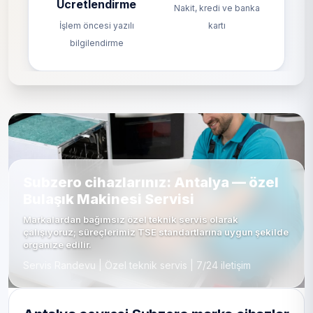
Ücretlendirme
Nakit, kredi ve banka
İşlem öncesi yazılı
kartı
bilgilendirme
Subzero cihazlarınız: Antalya — özel
Bulaşık Makinesi Servisi
Markalardan bağımsız özel teknik servis olarak
çalışıyoruz; süreçlerimiz TSE standartlarına uygun şekilde
organize edilir.
Servis Randevu | Özel teknik servis | 7/24 iletişim