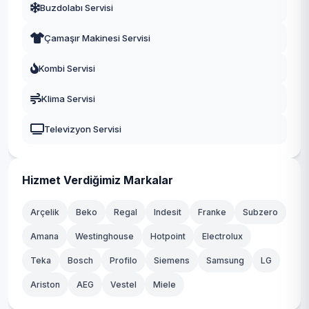
Buzdolabı Servisi
Kaş
Çamaşır Makinesi Servisi
Kemer
Kombi Servisi
Kepez
Klima Servisi
Konyaaltı
Televizyon Servisi
Korkuteli
Kumluca
Hizmet Verdiğimiz Markalar
Manavgat
Arçelik
Beko
Regal
Indesit
Franke
Subzero
Muratpaşa
Amana
Westinghouse
Hotpoint
Electrolux
Teka
Serik
Bosch
Profilo
Siemens
Samsung
LG
Ariston
AEG
Vestel
Miele