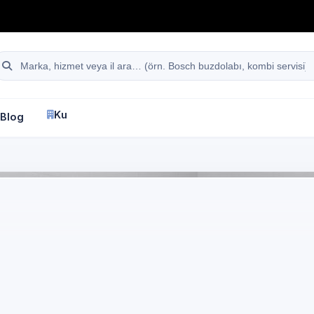
hattı
Site içi arama
Kurumsal
Blog
İletişim
fa
Ankara
Miele
Çamaşır Makinesi Servisi
Ankara
e marka cihazlar için