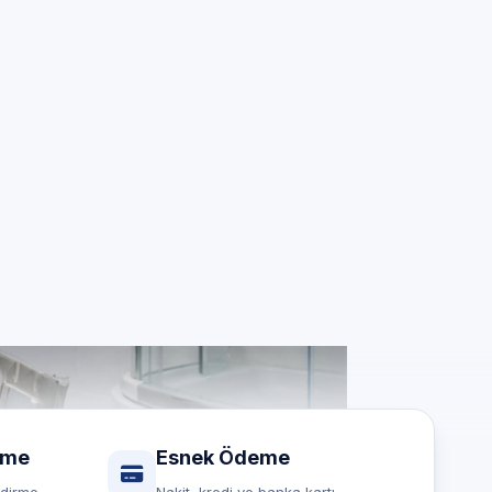
isi
ız için
rme
Esnek Ödeme