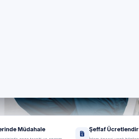
maşır Makinesi Serv
enelinde 7/24 özel teknik servis; Miele marka cihazların
yerinde destek.
RANDEVU HATTI
Randevu formu
0850 260 03 29
Yerinde servis
Şeffaf fiyat
erinde Müdahale
Şeffaf Ücretlendi