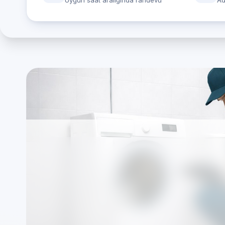
Uygun saat aralığında randevu
Ad
Ankara Miele cihazl
Makinesi Servisi de
Özel Teknik Servis merkezimiz markalardan bağ
çerçevesinde yürütülür.