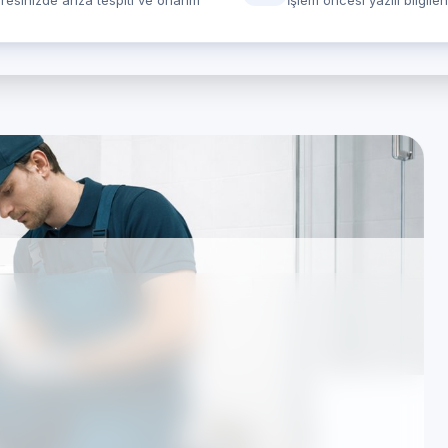
resinizde arıza tespiti ve onarım
İşlem öncesi yazılı bilgile
arı: özel Çamaşır
steği
ımsızdır; hizmetlerimiz TSE standartları