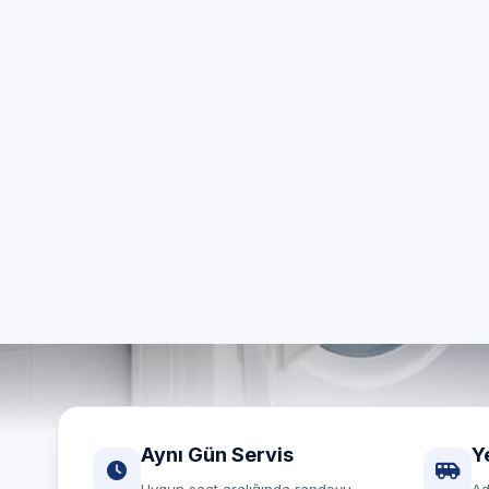
Ça
Ankara g
Aynı gün
Aynı Gün Servis
Y