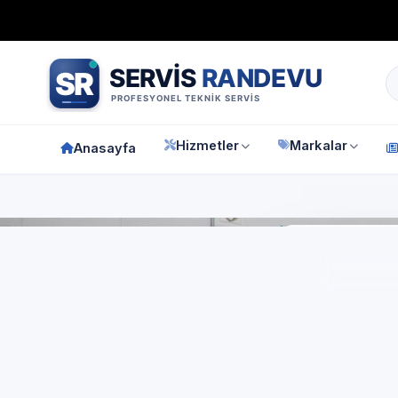
Bağımsız özel teknik servis
Türkiye geneli
7/24 randevu 
Hizmetler
Markalar
Anasayfa
Anasay
Miel