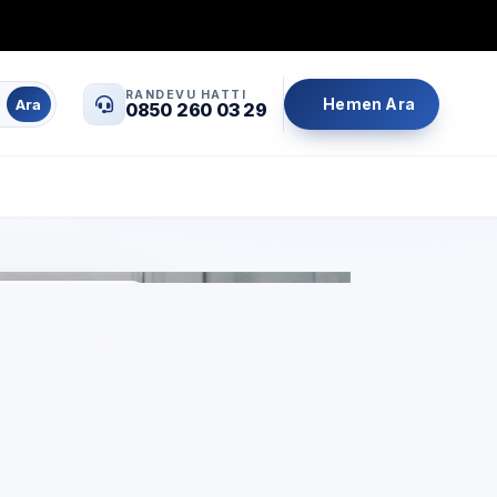
0850 260 03 29
info@servisrandevu.com
·
RANDEVU HATTI
Hemen Ara
Ara
0850 260 03 29
Aynı gün servis
Şeffaf fiyat
İşçilik garantili
 özel