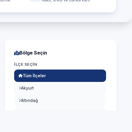
ndirme
Nakit, kredi ve banka kartı
Bölge Seçin
İLÇE SEÇIN
Tüm İlçeler
Akyurt
Altındağ
Ayaş
Balâ