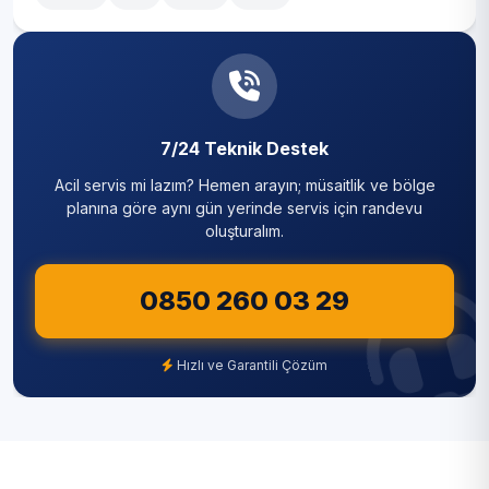
Nallıhan
Polatlı
Pursaklar
Sincan
7/24 Teknik Destek
Acil servis mi lazım? Hemen arayın; müsaitlik ve bölge
Şereflikoçhisar
planına göre aynı gün yerinde servis için randevu
oluşturalım.
Yenimahalle
0850 260 03 29
Hızlı ve Garantili Çözüm