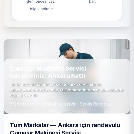
İşlem öncesi yazılı
kartı
bilgilendirme
Çamaşır Makinesi Servisi
talepleriniz: Ankara hattı
Markalardan bağımsız özel teknik servis olarak
çalışıyoruz; süreçlerimiz TSE standartlarına uygun şekilde
organize edilir.
7/24 randevu | Özel teknik servis | Servis Randevu
Tüm Markalar — Ankara için randevulu
Çamaşır Makinesi Servisi