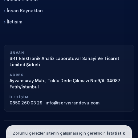
İnsan Kaynakları
İletişim
UNVAN
SRT Elektronik Analiz Laboratuvar Sanayi Ve Ticaret
Limited Şirketi
ADRES
Ayvansaray Mah., Toklu Dede Çıkmazı No:9/A, 34087
Fatih/İstanbul
İLETIŞIM
0850 260 03 29
·
info@servisrandevu.com
Bağımsız özel teknik servis.
Garanti süresi sona ermiş veya özel
Zorunlu çerezler sitenin çalışması için gereklidir.
İstatistik
servis kapsamındaki cihazlar için hizmet verilir. Marka adları yalnızca