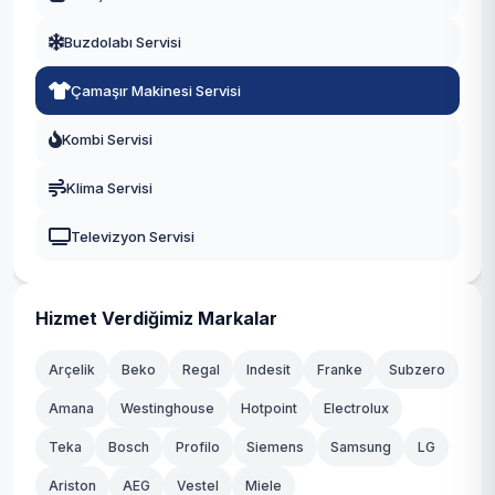
Etimesgut
Buzdolabı Servisi
Evren
Çamaşır Makinesi Servisi
Gölbaşı
Kombi Servisi
Güdül
Klima Servisi
Haymana
Televizyon Servisi
Kahramankazan
Kalecik
Hizmet Verdiğimiz Markalar
Keçiören
Arçelik
Beko
Regal
Indesit
Franke
Subzero
Kızılcahamam
Amana
Westinghouse
Hotpoint
Electrolux
Teka
Mamak
Bosch
Profilo
Siemens
Samsung
LG
Ariston
AEG
Vestel
Miele