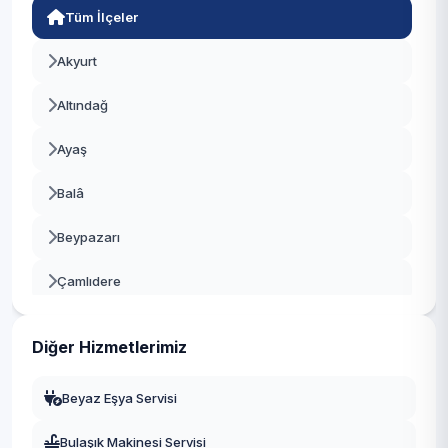
Tüm İlçeler
Akyurt
Altındağ
Ayaş
Balâ
Beypazarı
Çamlıdere
Çankaya
Diğer Hizmetlerimiz
Çubuk
Beyaz Eşya Servisi
Elmadağ
Bulaşık Makinesi Servisi