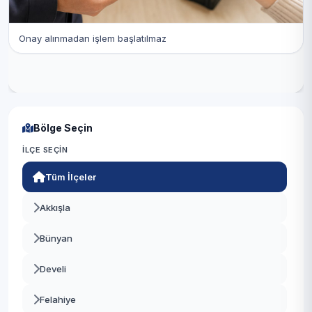
Onay alınmadan işlem başlatılmaz
Bölge Seçin
İLÇE SEÇIN
Tüm İlçeler
Akkışla
Bünyan
Develi
Felahiye