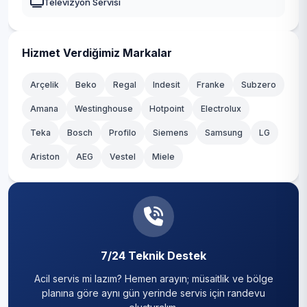
Televizyon Servisi
Yahyalı
Yeşilhisar
Hizmet Verdiğimiz Markalar
Arçelik
Beko
Regal
Indesit
Franke
Subzero
Amana
Westinghouse
Hotpoint
Electrolux
Teka
Bosch
Profilo
Siemens
Samsung
LG
Ariston
AEG
Vestel
Miele
7/24 Teknik Destek
Acil servis mi lazım? Hemen arayın; müsaitlik ve bölge
planına göre aynı gün yerinde servis için randevu