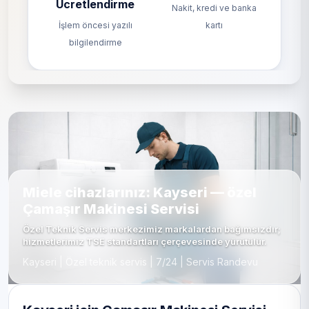
Ücretlendirme
Nakit, kredi ve banka
İşlem öncesi yazılı
kartı
bilgilendirme
Miele cihazlarınız: Kayseri — özel
Çamaşır Makinesi Servisi
Özel Teknik Servis merkezimiz markalardan bağımsızdır;
hizmetlerimiz TSE standartları çerçevesinde yürütülür.
Kayseri | Özel teknik servis | 7/24 | Servis Randevu