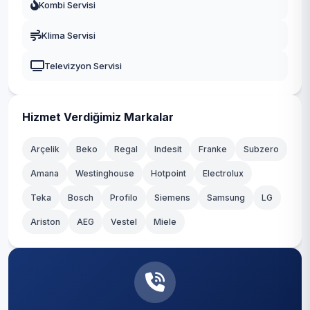
Kombi Servisi
Talas
Klima Servisi
Tomarza
Televizyon Servisi
Yahyalı
Yeşilhisar
Hizmet Verdiğimiz Markalar
Arçelik
Beko
Regal
Indesit
Franke
Subzero
Amana
Westinghouse
Hotpoint
Electrolux
Teka
Bosch
Profilo
Siemens
Samsung
LG
Ariston
AEG
Vestel
Miele