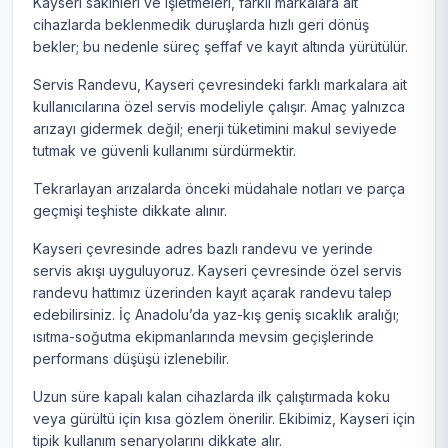
Kayseri sakinleri ve işletmeleri, farklı markalara ait
cihazlarda beklenmedik duruşlarda hızlı geri dönüş
bekler; bu nedenle süreç şeffaf ve kayıt altında yürütülür.
Servis Randevu, Kayseri çevresindeki farklı markalara ait
kullanıcılarına özel servis modeliyle çalışır. Amaç yalnızca
arızayı gidermek değil; enerji tüketimini makul seviyede
tutmak ve güvenli kullanımı sürdürmektir.
Tekrarlayan arızalarda önceki müdahale notları ve parça
geçmişi teşhiste dikkate alınır.
Kayseri çevresinde adres bazlı randevu ve yerinde
servis akışı uyguluyoruz. Kayseri çevresinde özel servis
randevu hattımız üzerinden kayıt açarak randevu talep
edebilirsiniz. İç Anadolu’da yaz-kış geniş sıcaklık aralığı;
ısıtma-soğutma ekipmanlarında mevsim geçişlerinde
performans düşüşü izlenebilir.
Uzun süre kapalı kalan cihazlarda ilk çalıştırmada koku
veya gürültü için kısa gözlem önerilir. Ekibimiz, Kayseri için
tipik kullanım senaryolarını dikkate alır.