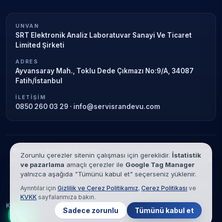
UNVAN
SRT Elektronik Analiz Laboratuvar Sanayi Ve Ticaret
Limited Şirketi
ADRES
Ayvansaray Mah., Toklu Dede Çıkmazı No:9/A, 34087
Fatih/İstanbul
İLETIŞIM
0850 260 03 29
·
info@servisrandevu.com
Bağımsız özel teknik servis.
Garanti süresi sona ermiş veya özel
Zorunlu çerezler sitenin çalışması için gereklidir.
İstatistik
servis kapsamındaki cihazlar için hizmet verilir. Marka adları yalnızca
ve pazarlama
amaçlı çerezler ile
Google Tag Manager
tanımlama amaçlıdır; yetkili servis ilişkisi bulunmamaktadır.
yalnızca aşağıda "Tümünü kabul et" seçerseniz yüklenir.
© 2026 SRT Elektronik Analiz Laboratuvar Sanayi Ve Ticaret Limited
Ayrıntılar için
Gizlilik ve Çerez Politikamız
,
Çerez Politikası
ve
Şirketi. Tüm hakları saklıdır.
KVKK
sayfalarımıza bakın.
KVKK
Gizlilik
Çerez Politikası
Hizmet Şartları
Sadece zorunlu
Tümünü kabul et