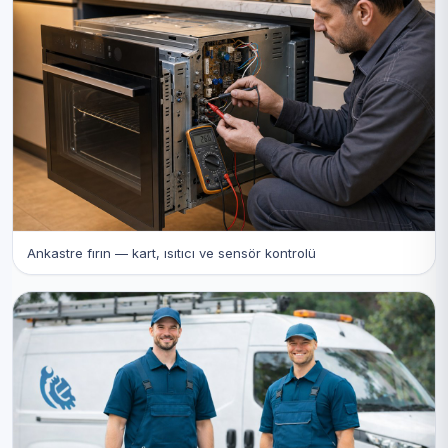
Ankastre fırın — kart, ısıtıcı ve sensör kontrolü