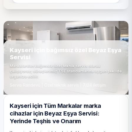
Kayseri için bağımsız özel Beyaz Eşya
Servisi
Markalardan bağımsız özel teknik servis olarak
çalışıyoruz; süreçlerimiz TSE standartlarına uygun şekilde
organize edilir.
Servis Randevu | Özel teknik servis | 7/24 iletişim
Kayseri için Tüm Markalar marka
cihazlar için Beyaz Eşya Servisi:
Yerinde Teşhis ve Onarım