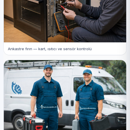
Ankastre fırın — kart, ısıtıcı ve sensör kontrolü