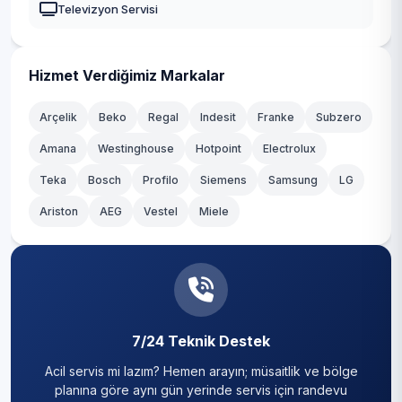
Televizyon Servisi
Yahyalı
Yeşilhisar
Hizmet Verdiğimiz Markalar
Arçelik
Beko
Regal
Indesit
Franke
Subzero
Amana
Westinghouse
Hotpoint
Electrolux
Teka
Bosch
Profilo
Siemens
Samsung
LG
Ariston
AEG
Vestel
Miele
7/24 Teknik Destek
Acil servis mi lazım? Hemen arayın; müsaitlik ve bölge
planına göre aynı gün yerinde servis için randevu