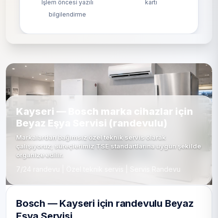
İşlem öncesi yazılı
kartı
bilgilendirme
Kayseri — Bosch marka cihazlar için
Beyaz Eşya Servisi (randevulu)
Markalardan bağımsız özel teknik servis olarak
çalışıyoruz; süreçlerimiz TSE standartlarına uygun şekilde
organize edilir.
7/24 randevu | Özel teknik servis | Servis Randevu
Bosch — Kayseri için randevulu Beyaz
Eşya Servisi