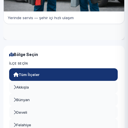
Yerinde servis — şehir içi hızlı ulaşım
Bölge Seçin
İLÇE SEÇIN
Tüm İlçeler
Akkışla
Bünyan
Develi
Felahiye