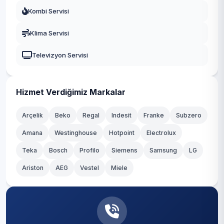
Fatih
Kombi Servisi
Durusu
Gaziosmanpaşa
Klima Servisi
Fatih
Güngören
Televizyon Servisi
Hacımaşlı
Kadıköy
Hadımköy
Kağıthane
Hizmet Verdiğimiz Markalar
Haraççı
Kartal
Arçelik
Beko
Regal
Indesit
Franke
Subzero
Hastane
Amana
Westinghouse
Hotpoint
Electrolux
Küçükçekmece
Teka
Hicret
Bosch
Profilo
Siemens
Samsung
LG
Maltepe
Ariston
AEG
Vestel
Miele
İmrahor
Pendik
İslambey
Sancaktepe
Karaburun
Sarıyer