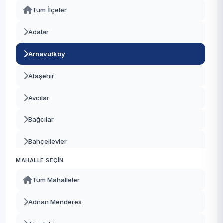
Tüm İlçeler
Adalar
Arnavutköy
Ataşehir
Avcılar
Bağcılar
Bahçelievler
MAHALLE SEÇIN
Bakırköy
Tüm Mahalleler
Başakşehir
Adnan Menderes
Bayrampaşa