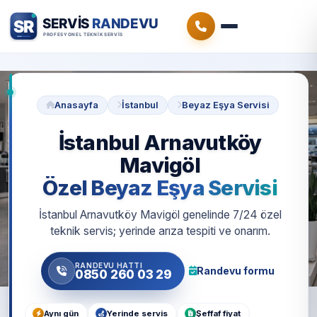
Anasayfa
İstanbul
Beyaz Eşya Servisi
İstanbul Arnavutköy
Mavigöl
Özel Beyaz Eşya Servisi
İstanbul Arnavutköy Mavigöl genelinde 7/24 özel
teknik servis; yerinde arıza tespiti ve onarım.
RANDEVU HATTI
Randevu formu
0850 260 03 29
Aynı gün
Yerinde servis
Şeffaf fiyat