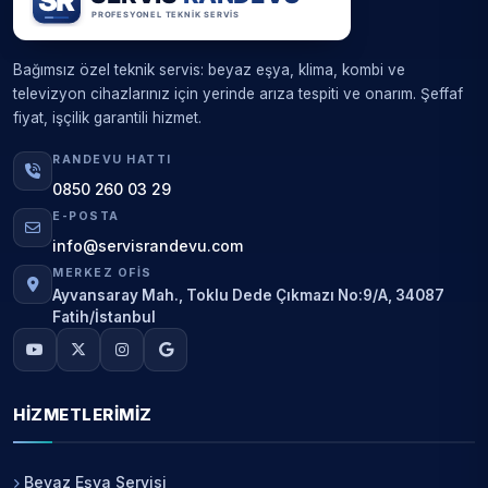
Bağımsız özel teknik servis: beyaz eşya, klima, kombi ve
televizyon cihazlarınız için yerinde arıza tespiti ve onarım. Şeffaf
fiyat, işçilik garantili hizmet.
RANDEVU HATTI
0850 260 03 29
E-POSTA
info@servisrandevu.com
MERKEZ OFIS
Ayvansaray Mah., Toklu Dede Çıkmazı No:9/A, 34087
Fatih/İstanbul
HIZMETLERIMIZ
Beyaz Eşya Servisi