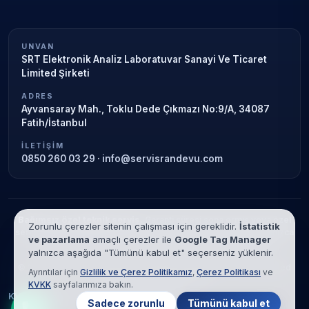
UNVAN
SRT Elektronik Analiz Laboratuvar Sanayi Ve Ticaret
Limited Şirketi
ADRES
Ayvansaray Mah., Toklu Dede Çıkmazı No:9/A, 34087
Fatih/İstanbul
İLETIŞIM
0850 260 03 29
·
info@servisrandevu.com
Bağımsız özel teknik servis.
Garanti süresi sona ermiş veya özel
Zorunlu çerezler sitenin çalışması için gereklidir.
İstatistik
servis kapsamındaki cihazlar için hizmet verilir. Marka adları yalnızca
ve pazarlama
amaçlı çerezler ile
Google Tag Manager
tanımlama amaçlıdır; yetkili servis ilişkisi bulunmamaktadır.
yalnızca aşağıda "Tümünü kabul et" seçerseniz yüklenir.
© 2026 SRT Elektronik Analiz Laboratuvar Sanayi Ve Ticaret Limited
Ayrıntılar için
Gizlilik ve Çerez Politikamız
,
Çerez Politikası
ve
Şirketi. Tüm hakları saklıdır.
KVKK
sayfalarımıza bakın.
KVKK
Gizlilik
Çerez Politikası
Hizmet Şartları
Sadece zorunlu
Tümünü kabul et