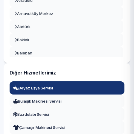
Anadolu
Beşiktaş
Arnavutköy Merkez
Beykoz
Atatürk
Beylikdüzü
Baklalı
Beyoğlu
Balaban
Büyükçekmece
Bolluca
Çatalca
Diğer Hizmetlerimiz
Boyalık
Çekmeköy
Beyaz Eşya Servisi
Boğazköy İstiklal
Esenler
Bulaşık Makinesi Servisi
Çilingir
Esenyurt
Buzdolabı Servisi
Deliklikaya
Eyüpsultan
Çamaşır Makinesi Servisi
Dursunköy