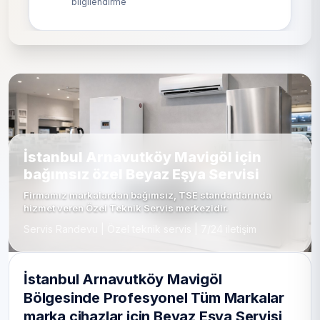
bilgilendirme
İstanbul Arnavutköy Mavigöl için
bağımsız özel Beyaz Eşya Servisi
Firmamız markalardan bağımsız, TSE standartlarında
hizmet veren Özel Teknik Servis merkezidir.
Servis Randevu | Özel teknik servis | 7/24 iletişim
İstanbul Arnavutköy Mavigöl
Bölgesinde Profesyonel Tüm Markalar
marka cihazlar için Beyaz Eşya Servisi