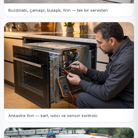
Buzdolabı, çamaşır, bulaşık, fırın — tek bir servisten
Ankastre fırın — kart, ısıtıcı ve sensör kontrolü