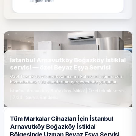
bilgilendirme
İstanbul Arnavutköy Boğazköy İstiklal
servisi — özel Beyaz Eşya Servisi
Özel Teknik Servis merkezimiz markalardan bağımsızdır;
hizmetlerimiz TSE standartları çerçevesinde yürütülür.
İstanbul Arnavutköy Boğazköy İstiklal | Özel teknik servis
| 7/24 | Servis Randevu
Tüm Markalar Cihazları İçin İstanbul
Arnavutköy Boğazköy İstiklal
Bölgesinde Uzman Beyaz Eşya Servisi