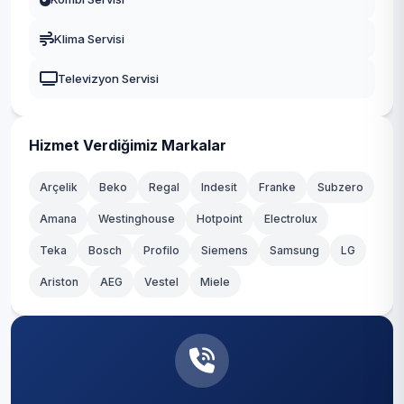
Durusu
Gaziosmanpaşa
Klima Servisi
Fatih
Güngören
Televizyon Servisi
Hacımaşlı
Kadıköy
Hadımköy
Kağıthane
Hizmet Verdiğimiz Markalar
Haraççı
Kartal
Arçelik
Beko
Regal
Indesit
Franke
Subzero
Hastane
Amana
Westinghouse
Hotpoint
Electrolux
Küçükçekmece
Teka
Hicret
Bosch
Profilo
Siemens
Samsung
LG
Maltepe
Ariston
AEG
Vestel
Miele
İmrahor
Pendik
İslambey
Sancaktepe
Karaburun
Sarıyer