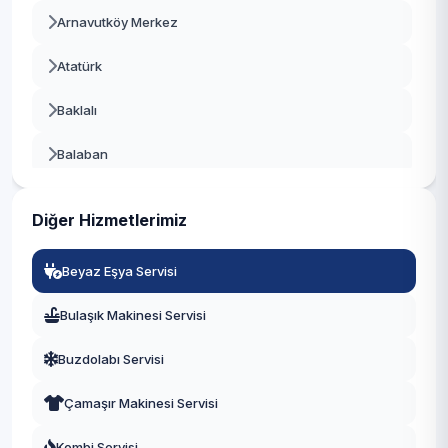
Arnavutköy Merkez
Beykoz
Atatürk
Beylikdüzü
Baklalı
Beyoğlu
Balaban
Büyükçekmece
Bolluca
Çatalca
Diğer Hizmetlerimiz
Boyalık
Çekmeköy
Beyaz Eşya Servisi
Boğazköy İstiklal
Esenler
Bulaşık Makinesi Servisi
Çilingir
Esenyurt
Buzdolabı Servisi
Deliklikaya
Eyüpsultan
Çamaşır Makinesi Servisi
Dursunköy
Fatih
Kombi Servisi