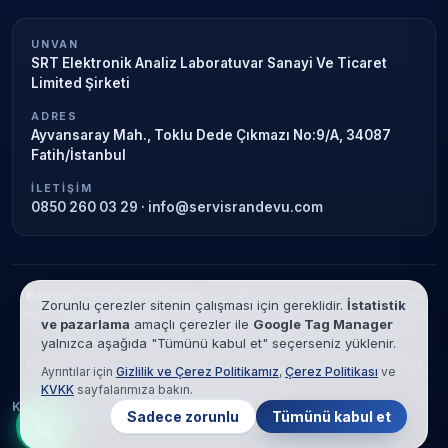
UNVAN
SRT Elektronik Analiz Laboratuvar Sanayi Ve Ticaret
Limited Şirketi
ADRES
Ayvansaray Mah., Toklu Dede Çıkmazı No:9/A, 34087
Fatih/İstanbul
İLETIŞIM
0850 260 03 29
·
info@servisrandevu.com
Bağımsız özel teknik servis.
Garanti süresi sona ermiş veya özel
Zorunlu çerezler sitenin çalışması için gereklidir.
İstatistik
servis kapsamındaki cihazlar için hizmet verilir. Marka adları yalnızca
ve pazarlama
amaçlı çerezler ile
Google Tag Manager
tanımlama amaçlıdır; yetkili servis ilişkisi bulunmamaktadır.
yalnızca aşağıda "Tümünü kabul et" seçerseniz yüklenir.
© 2026 SRT Elektronik Analiz Laboratuvar Sanayi Ve Ticaret Limited
Ayrıntılar için
Gizlilik ve Çerez Politikamız
,
Çerez Politikası
ve
Şirketi. Tüm hakları saklıdır.
KVKK
sayfalarımıza bakın.
KVKK
Gizlilik
Çerez Politikası
Hizmet Şartları
Sadece zorunlu
Tümünü kabul et