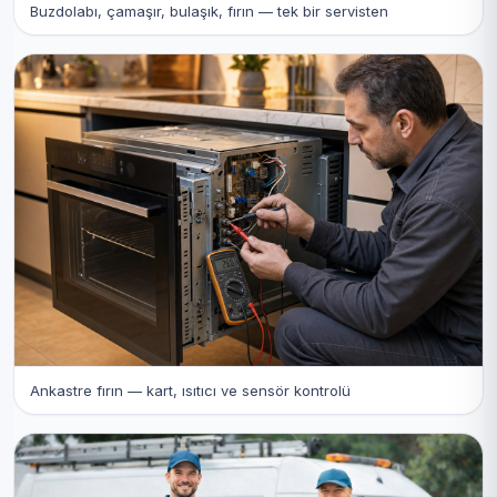
Buzdolabı, çamaşır, bulaşık, fırın — tek bir servisten
Ankastre fırın — kart, ısıtıcı ve sensör kontrolü