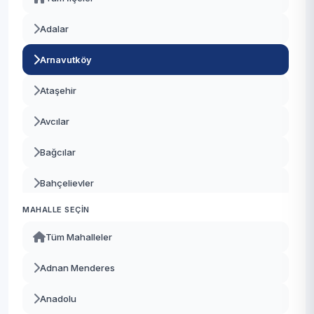
Adalar
Arnavutköy
Ataşehir
Avcılar
Bağcılar
Bahçelievler
MAHALLE SEÇIN
Bakırköy
Tüm Mahalleler
Başakşehir
Adnan Menderes
Bayrampaşa
Anadolu
Beşiktaş