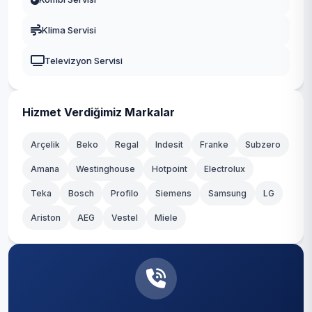
Durusu
Gaziosmanpaşa
Klima Servisi
Fatih
Güngören
Televizyon Servisi
Hacımaşlı
Kadıköy
Hadımköy
Kağıthane
Hizmet Verdiğimiz Markalar
Haraççı
Kartal
Arçelik
Beko
Regal
Indesit
Franke
Subzero
Hastane
Amana
Westinghouse
Hotpoint
Electrolux
Küçükçekmece
Teka
Hicret
Bosch
Profilo
Siemens
Samsung
LG
Maltepe
Ariston
AEG
Vestel
Miele
İmrahor
Pendik
İslambey
Sancaktepe
Karaburun
Sarıyer