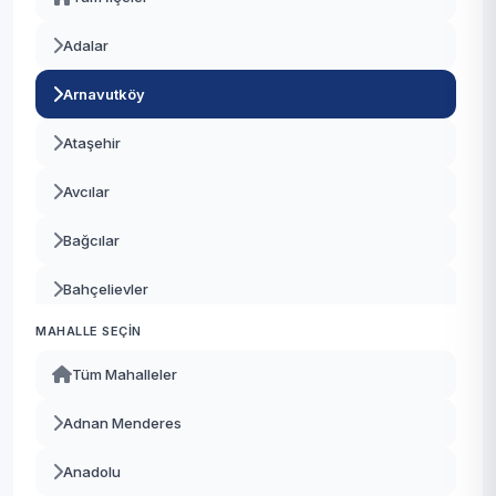
Adalar
Arnavutköy
Ataşehir
Avcılar
Bağcılar
Bahçelievler
MAHALLE SEÇIN
Bakırköy
Tüm Mahalleler
Başakşehir
Adnan Menderes
Bayrampaşa
Anadolu
Beşiktaş