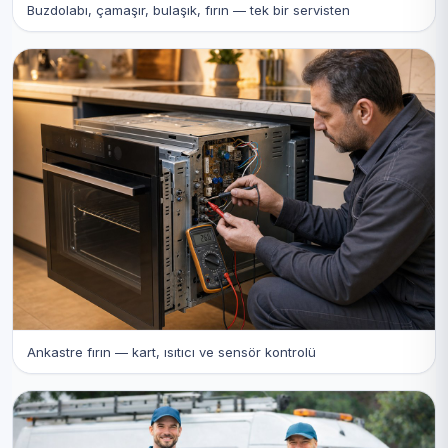
Buzdolabı, çamaşır, bulaşık, fırın — tek bir servisten
Ankastre fırın — kart, ısıtıcı ve sensör kontrolü