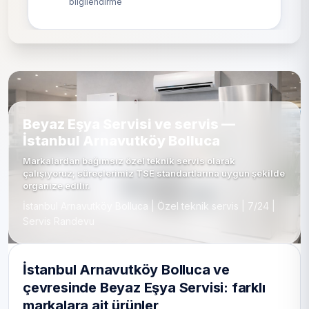
bilgilendirme
Beyaz Eşya Servisi ve servis —
İstanbul Arnavutköy Bolluca
Markalardan bağımsız özel teknik servis olarak
çalışıyoruz; süreçlerimiz TSE standartlarına uygun şekilde
organize edilir.
İstanbul Arnavutköy Bolluca | Özel teknik servis | 7/24 |
Servis Randevu
İstanbul Arnavutköy Bolluca ve
çevresinde Beyaz Eşya Servisi: farklı
markalara ait ürünler