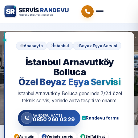
Anasayfa
İstanbul
Beyaz Eşya Servisi
İstanbul Arnavutköy
Bolluca
Özel Beyaz Eşya Servisi
İstanbul Arnavutköy Bolluca genelinde 7/24 özel
teknik servis; yerinde arıza tespiti ve onarım.
RANDEVU HATTI
Randevu formu
0850 260 03 29
Aynı gün
Yerinde servis
Şeffaf fiyat