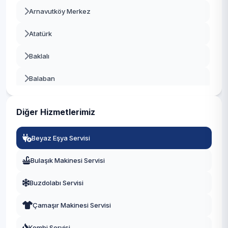
Arnavutköy Merkez
Beykoz
Atatürk
Beylikdüzü
Baklalı
Beyoğlu
Balaban
Büyükçekmece
Bolluca
Çatalca
Diğer Hizmetlerimiz
Boyalık
Çekmeköy
Beyaz Eşya Servisi
Boğazköy İstiklal
Esenler
Bulaşık Makinesi Servisi
Çilingir
Esenyurt
Buzdolabı Servisi
Deliklikaya
Eyüpsultan
Çamaşır Makinesi Servisi
Dursunköy
Fatih
Kombi Servisi