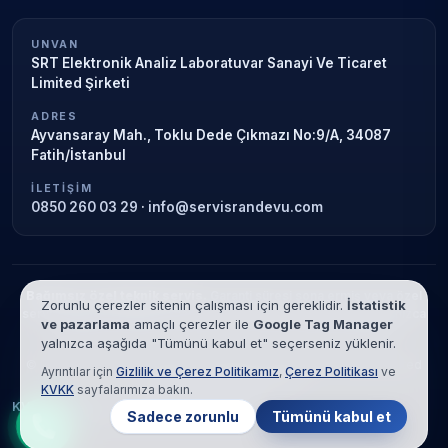
UNVAN
SRT Elektronik Analiz Laboratuvar Sanayi Ve Ticaret
Limited Şirketi
ADRES
Ayvansaray Mah., Toklu Dede Çıkmazı No:9/A, 34087
Fatih/İstanbul
İLETIŞIM
0850 260 03 29
·
info@servisrandevu.com
Bağımsız özel teknik servis.
Garanti süresi sona ermiş veya özel
Zorunlu çerezler sitenin çalışması için gereklidir.
İstatistik
servis kapsamındaki cihazlar için hizmet verilir. Marka adları yalnızca
ve pazarlama
amaçlı çerezler ile
Google Tag Manager
tanımlama amaçlıdır; yetkili servis ilişkisi bulunmamaktadır.
yalnızca aşağıda "Tümünü kabul et" seçerseniz yüklenir.
© 2026 SRT Elektronik Analiz Laboratuvar Sanayi Ve Ticaret Limited
Ayrıntılar için
Gizlilik ve Çerez Politikamız
,
Çerez Politikası
ve
Şirketi. Tüm hakları saklıdır.
KVKK
sayfalarımıza bakın.
KVKK
Gizlilik
Çerez Politikası
Hizmet Şartları
Sadece zorunlu
Tümünü kabul et