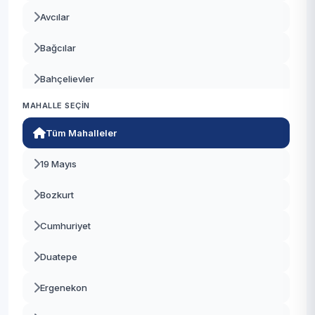
Avcılar
Bağcılar
Bahçelievler
MAHALLE SEÇIN
Bakırköy
Tüm Mahalleler
Başakşehir
19 Mayıs
Bayrampaşa
Bozkurt
Beşiktaş
Cumhuriyet
Beykoz
Duatepe
Beylikdüzü
Ergenekon
Beyoğlu