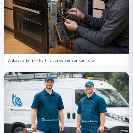
Ankastre fırın — kart, ısıtıcı ve sensör kontrolü