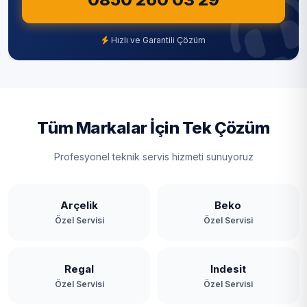
Şile
Şişli
Hızlı ve Garantili Çözüm
Tuzla
Ümraniye
Üsküdar
Tüm Markalar İçin Tek Çözüm
Zeytinburnu
Profesyonel teknik servis hizmeti sunuyoruz
Arçelik
Beko
Özel Servisi
Özel Servisi
Regal
Indesit
Özel Servisi
Özel Servisi