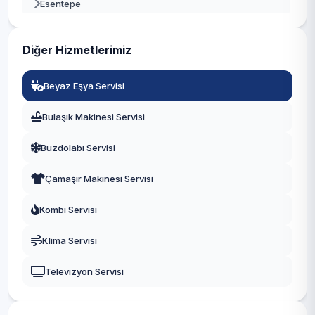
Esentepe
Büyükçekmece
Eskişehir
Çatalca
Diğer Hizmetlerimiz
Feriköy
Çekmeköy
Beyaz Eşya Servisi
Fulya
Esenler
Bulaşık Makinesi Servisi
Gülbahar
Esenyurt
Buzdolabı Servisi
Halaskargazi
Eyüpsultan
Çamaşır Makinesi Servisi
Halide Edip Adıvar
Fatih
Kombi Servisi
Halil Rıfat Paşa
Gaziosmanpaşa
Klima Servisi
Harbiye
Güngören
Televizyon Servisi
İnönü
Kadıköy
İzzetpaşa