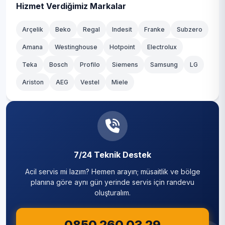
Kağıthane
Hizmet Verdiğimiz Markalar
Kaptanpaşa
Kartal
Arçelik
Beko
Regal
Indesit
Franke
Subzero
Kuştepe
Amana
Westinghouse
Hotpoint
Electrolux
Küçükçekmece
Teka
Mahmut Şevket Paşa
Bosch
Profilo
Siemens
Samsung
LG
Maltepe
Ariston
AEG
Vestel
Miele
Mecidiyeköy
Pendik
Meşrutiyet
Sancaktepe
Paşa
Sarıyer
Teşvikiye
7/24 Teknik Destek
Silivri
Acil servis mi lazım? Hemen arayın; müsaitlik ve bölge
Yayla
Sultanbeyli
planına göre aynı gün yerinde servis için randevu
oluşturalım.
Sultangazi
0850 260 03 29