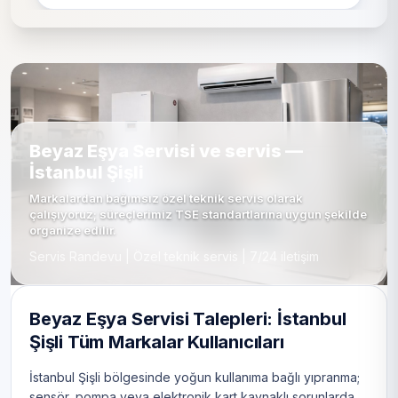
Beyaz Eşya Servisi ve servis —
İstanbul Şişli
Markalardan bağımsız özel teknik servis olarak
çalışıyoruz; süreçlerimiz TSE standartlarına uygun şekilde
organize edilir.
Servis Randevu | Özel teknik servis | 7/24 iletişim
Beyaz Eşya Servisi Talepleri: İstanbul
Şişli Tüm Markalar Kullanıcıları
İstanbul Şişli bölgesinde yoğun kullanıma bağlı yıpranma;
sensör, pompa veya elektronik kart kaynaklı sorunlarda