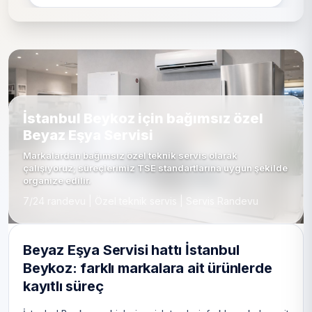
İstanbul Beykoz için bağımsız özel
Beyaz Eşya Servisi
Markalardan bağımsız özel teknik servis olarak
çalışıyoruz; süreçlerimiz TSE standartlarına uygun şekilde
organize edilir.
7/24 randevu | Özel teknik servis | Servis Randevu
Beyaz Eşya Servisi hattı İstanbul
Beykoz: farklı markalara ait ürünlerde
kayıtlı süreç