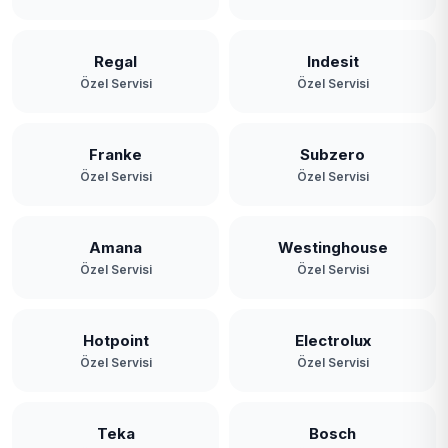
Paşabahçe
Paşamandıra
Regal
Indesit
Özel Servisi
Özel Servisi
Polonezköy
Poyrazköy
Franke
Subzero
Özel Servisi
Özel Servisi
Riva
Rüzgarlıbahçe
Amana
Westinghouse
Özel Servisi
Özel Servisi
Soğuksu
Tokatköy
Hotpoint
Electrolux
Yavuz Selim
Özel Servisi
Özel Servisi
Yeni Mahalle
Teka
Bosch