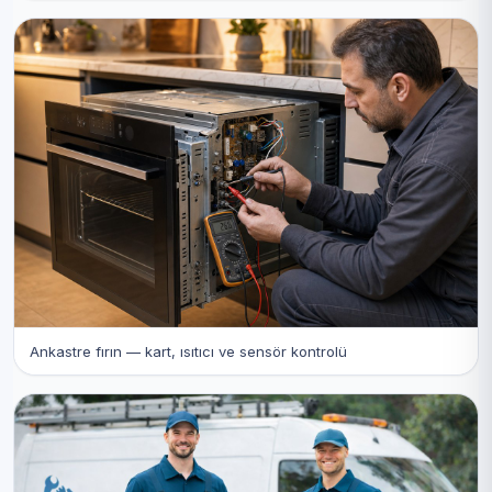
Ankastre fırın — kart, ısıtıcı ve sensör kontrolü