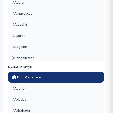
Adalar
Arnavutköy
Ataşehir
Avcılar
Bağcılar
Bahçelievler
MAHALLE SEÇIN
Bakırköy
Tüm Mahalleler
Başakşehir
Acarlar
Bayrampaşa
Akbaba
Beşiktaş
Alibahadır