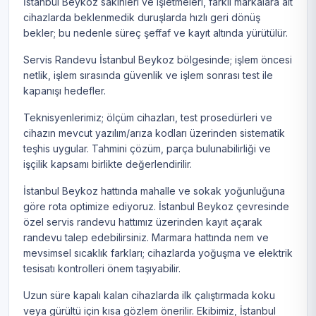
İstanbul Beykoz sakinleri ve işletmeleri, farklı markalara ait
cihazlarda beklenmedik duruşlarda hızlı geri dönüş
bekler; bu nedenle süreç şeffaf ve kayıt altında yürütülür.
Servis Randevu İstanbul Beykoz bölgesinde; işlem öncesi
netlik, işlem sırasında güvenlik ve işlem sonrası test ile
kapanışı hedefler.
Teknisyenlerimiz; ölçüm cihazları, test prosedürleri ve
cihazın mevcut yazılım/arıza kodları üzerinden sistematik
teşhis uygular. Tahmini çözüm, parça bulunabilirliği ve
işçilik kapsamı birlikte değerlendirilir.
İstanbul Beykoz hattında mahalle ve sokak yoğunluğuna
göre rota optimize ediyoruz. İstanbul Beykoz çevresinde
özel servis randevu hattımız üzerinden kayıt açarak
randevu talep edebilirsiniz. Marmara hattında nem ve
mevsimsel sıcaklık farkları; cihazlarda yoğuşma ve elektrik
tesisatı kontrolleri önem taşıyabilir.
Uzun süre kapalı kalan cihazlarda ilk çalıştırmada koku
veya gürültü için kısa gözlem önerilir. Ekibimiz, İstanbul