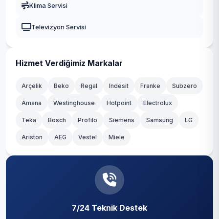
Klima Servisi
Çiftlik
Güngören
Televizyon Servisi
Dereağzı
Kadıköy
Dereseki
Kağıthane
Hizmet Verdiğimiz Markalar
Elmalı
Kartal
Arçelik
Beko
Regal
Indesit
Franke
Subzero
Fatih
Amana
Westinghouse
Hotpoint
Electrolux
Küçükçekmece
Teka
Göksu
Bosch
Profilo
Siemens
Samsung
LG
Maltepe
Ariston
AEG
Vestel
Miele
Göllü
Pendik
Görele
Sancaktepe
Gümüşsuyu
Sarıyer
İncirköy
7/24 Teknik Destek
Silivri