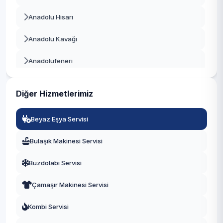
Beykoz
Anadolu Hisarı
Beylikdüzü
Anadolu Kavağı
Beyoğlu
Anadolufeneri
Büyükçekmece
Baklacı
Çatalca
Diğer Hizmetlerimiz
Bozhane
Çekmeköy
Beyaz Eşya Servisi
Çubuklu
Esenler
Bulaşık Makinesi Servisi
Cumhuriyet
Esenyurt
Buzdolabı Servisi
Çamlıbahçe
Eyüpsultan
Çamaşır Makinesi Servisi
Çengeldere
Fatih
Kombi Servisi
Çiğdem
Gaziosmanpaşa