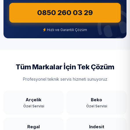
Sultangazi
Piri Mehmet Paşa
0850 260 03 29
Şile
Sayalar
Şişli
Hızlı ve Garantili Çözüm
Selimpaşa
Tuzla
Seymen
Ümraniye
Sinekli
Üsküdar
Tüm Markalar İçin Tek Çözüm
Yeni
Zeytinburnu
Profesyonel teknik servis hizmeti sunuyoruz
Arçelik
Beko
Özel Servisi
Özel Servisi
Regal
Indesit