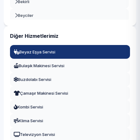
Bekirli
Beyoğlu
Beyciler
Büyükçekmece
Büyük Çavuşlu
Çatalca
Diğer Hizmetlerimiz
Büyük Kılıçlı
Çekmeköy
Beyaz Eşya Servisi
Cumhuriyet
Esenler
Bulaşık Makinesi Servisi
Çayırdere
Esenyurt
Buzdolabı Servisi
Çeltik
Eyüpsultan
Çamaşır Makinesi Servisi
Danamandıra
Fatih
Kombi Servisi
Fatih
Gaziosmanpaşa
Klima Servisi
Fenerköy
Güngören
Televizyon Servisi
Gazitepe