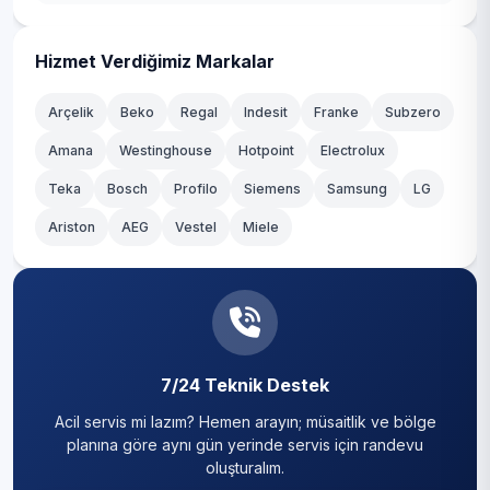
Kadıköy
Gümüşyaka
Kağıthane
Hizmet Verdiğimiz Markalar
Hürriyet
Kartal
Arçelik
Beko
Regal
Indesit
Franke
Subzero
İsmetpaşa
Amana
Westinghouse
Hotpoint
Electrolux
Küçükçekmece
Teka
Kadıköy
Bosch
Profilo
Siemens
Samsung
LG
Maltepe
Ariston
AEG
Vestel
Miele
Kavaklı
Pendik
Küçük Kılıçlı
Sancaktepe
Küçüksinekli
Sarıyer
Kurfallı
7/24 Teknik Destek
Silivri
Acil servis mi lazım? Hemen arayın; müsaitlik ve bölge
Mimarsinan
Sultanbeyli
planına göre aynı gün yerinde servis için randevu
oluşturalım.
Ortaköy