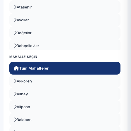
Ataşehir
Avcılar
Bağcılar
Bahçelievler
MAHALLE SEÇIN
Bakırköy
Tüm Mahalleler
Başakşehir
Akkören
Bayrampaşa
Alibey
Beşiktaş
Alipaşa
Beykoz
Balaban
Beylikdüzü