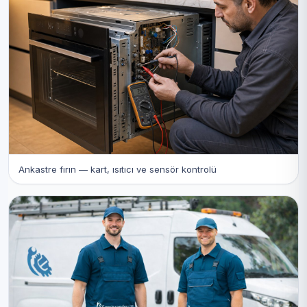
Ankastre fırın — kart, ısıtıcı ve sensör kontrolü