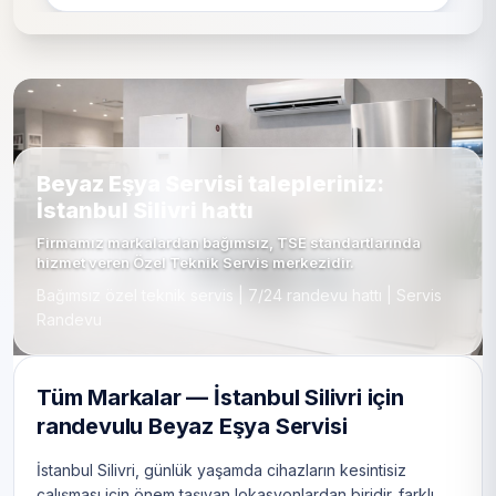
Beyaz Eşya Servisi talepleriniz:
İstanbul Silivri hattı
Firmamız markalardan bağımsız, TSE standartlarında
hizmet veren Özel Teknik Servis merkezidir.
Bağımsız özel teknik servis | 7/24 randevu hattı | Servis
Randevu
Tüm Markalar — İstanbul Silivri için
randevulu Beyaz Eşya Servisi
İstanbul Silivri, günlük yaşamda cihazların kesintisiz
çalışması için önem taşıyan lokasyonlardan biridir. farklı