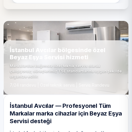
İstanbul Avcılar bölgesinde özel
Beyaz Eşya Servisi hizmeti
Markalardan bağımsız özel teknik servis olarak
çalışıyoruz; süreçlerimiz TSE standartlarına uygun şekilde
organize edilir.
7/24 randevu | Özel teknik servis | Servis Randevu
İstanbul Avcılar — Profesyonel Tüm
Markalar marka cihazlar için Beyaz Eşya
Servisi desteği