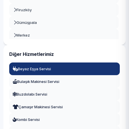
Beykoz
Firuzköy
Beylikdüzü
Gümüşpala
Beyoğlu
Merkez
Büyükçekmece
Mustafa Kemal Paşa
Çatalca
Diğer Hizmetlerimiz
Tahtakale
Çekmeköy
Beyaz Eşya Servisi
Üniversite
Esenler
Bulaşık Makinesi Servisi
Yeşilkent
Esenyurt
Buzdolabı Servisi
Eyüpsultan
Çamaşır Makinesi Servisi
Fatih
Kombi Servisi
Gaziosmanpaşa