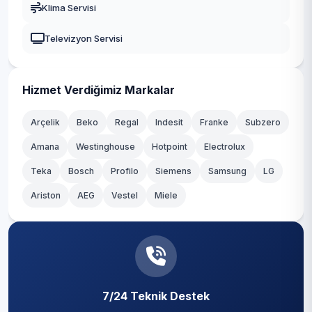
Klima Servisi
Güngören
Televizyon Servisi
Kadıköy
Kağıthane
Hizmet Verdiğimiz Markalar
Kartal
Arçelik
Beko
Regal
Indesit
Franke
Subzero
Amana
Westinghouse
Hotpoint
Electrolux
Küçükçekmece
Teka
Bosch
Profilo
Siemens
Samsung
LG
Maltepe
Ariston
AEG
Vestel
Miele
Pendik
Sancaktepe
Sarıyer
7/24 Teknik Destek
Silivri