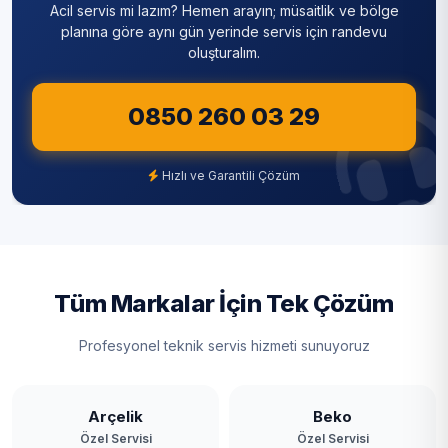
Acil servis mi lazım? Hemen arayın; müsaitlik ve bölge
Sultanbeyli
planına göre aynı gün yerinde servis için randevu
oluşturalım.
Sultangazi
0850 260 03 29
Şile
Şişli
Hızlı ve Garantili Çözüm
Tuzla
Ümraniye
Üsküdar
Tüm Markalar İçin Tek Çözüm
Zeytinburnu
Profesyonel teknik servis hizmeti sunuyoruz
Arçelik
Beko
Özel Servisi
Özel Servisi