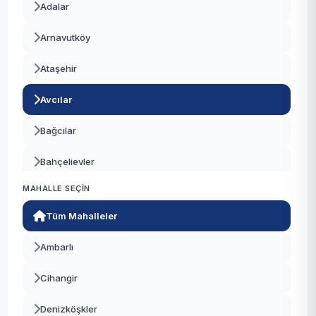
Adalar
Arnavutköy
Ataşehir
Avcılar
Bağcılar
Bahçelievler
MAHALLE SEÇIN
Bakırköy
Tüm Mahalleler
Başakşehir
Ambarlı
Bayrampaşa
Cihangir
Beşiktaş
Denizköşkler