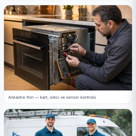
Ankastre fırın — kart, ısıtıcı ve sensör kontrolü