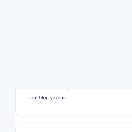
İlgili blog rehberleri
Aynı hizmet alanında bakım ve kullanım ipuçları
Çamaşır Makinesi Su Seviyesi: Basınç, Sen
Buzdolabı Kokusu ve Hijyen: Hava Dolaşımı
Davlumbaz Yağ Filtresi: Temizlik Periyodu 
Tüm blog yazıları