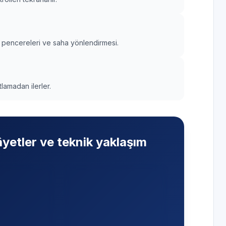
u pencereleri ve saha yönlendirmesi.
tlamadan ilerler.
yetler ve teknik yaklaşım
hata kodu
—
Su almıyor veya
ta kodlarına
boşaltmıyor
— Pompa,
i sensör veya
filtre, basınç anahtarı ve
odağında ölçüm
kontrol kartı sırasıyla ele
alınır.