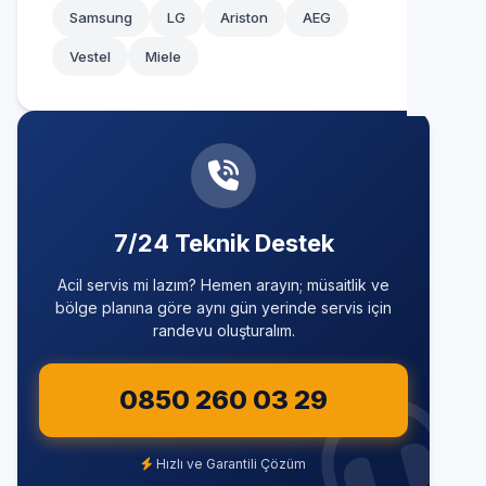
Samsung
LG
Ariston
AEG
Ümraniye
Vestel
Miele
Üsküdar
Zeytinburnu
7/24 Teknik Destek
Acil servis mi lazım? Hemen arayın; müsaitlik ve
bölge planına göre aynı gün yerinde servis için
randevu oluşturalım.
0850 260 03 29
Hızlı ve Garantili Çözüm