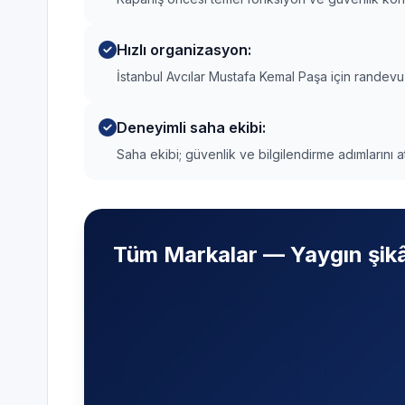
Hızlı organizasyon:
İstanbul Avcılar Mustafa Kemal Paşa için randev
Deneyimli saha ekibi:
Saha ekibi; güvenlik ve bilgilendirme adımlarını a
Tüm Markalar — Yaygın şikâ
Ekranda 
Anormal ses ve
Üretici ha
titreşim
— Rulman,
göre ilgil
amortisör ve yabancı
aktüatör 
cisim kontrolü.
yapılır.