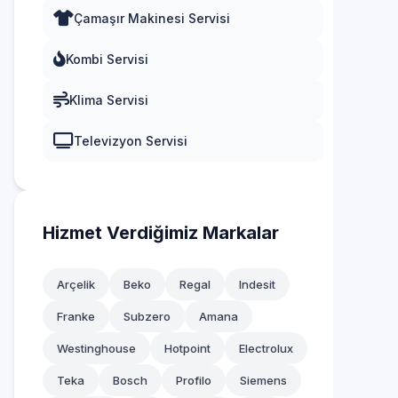
Küçükçekmece
Çamaşır Makinesi Servisi
Maltepe
Kombi Servisi
Pendik
Klima Servisi
Sancaktepe
Televizyon Servisi
Sarıyer
Silivri
Sultanbeyli
Hizmet Verdiğimiz Markalar
Sultangazi
Arçelik
Beko
Regal
Indesit
Şile
Franke
Subzero
Amana
Şişli
Westinghouse
Hotpoint
Electrolux
Tuzla
Teka
Bosch
Profilo
Siemens