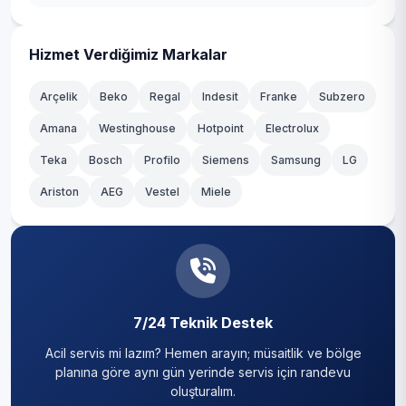
Kirazlı
Kadıköy
Mahmutbey
Kağıthane
Hizmet Verdiğimiz Markalar
Merkez
Kartal
Arçelik
Beko
Regal
Indesit
Franke
Subzero
Sancaktepe
Amana
Westinghouse
Hotpoint
Electrolux
Küçükçekmece
Teka
Yavuz Selim
Bosch
Profilo
Siemens
Samsung
LG
Maltepe
Ariston
AEG
Vestel
Miele
Yenigün
Pendik
Yenimahalle
Sancaktepe
Yıldıztepe
Sarıyer
7/24 Teknik Destek
Silivri
Acil servis mi lazım? Hemen arayın; müsaitlik ve bölge
Sultanbeyli
planına göre aynı gün yerinde servis için randevu
oluşturalım.