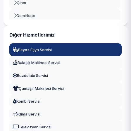
Çınar
Beyoğlu
Demirkapı
Büyükçekmece
Fatih
Çatalca
Diğer Hizmetlerimiz
Fevzi Çakmak
Çekmeköy
Beyaz Eşya Servisi
Göztepe
Esenler
Bulaşık Makinesi Servisi
Güneşli
Esenyurt
Buzdolabı Servisi
Hürriyet
Eyüpsultan
Çamaşır Makinesi Servisi
İnönü
Fatih
Kombi Servisi
Kazım Karabekir
Gaziosmanpaşa
Klima Servisi
Kemalpaşa
Güngören
Televizyon Servisi