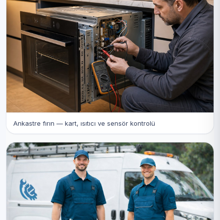
Ankastre fırın — kart, ısıtıcı ve sensör kontrolü