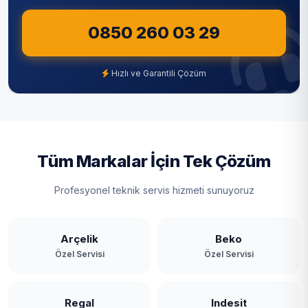
Sultangazi
0850 260 03 29
Şile
Şişli
Hızlı ve Garantili Çözüm
Tuzla
Ümraniye
Üsküdar
Tüm Markalar İçin Tek Çözüm
Zeytinburnu
Profesyonel teknik servis hizmeti sunuyoruz
Arçelik
Beko
Özel Servisi
Özel Servisi
Regal
Indesit