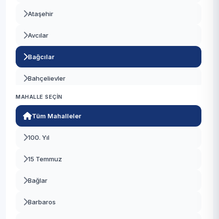
Ataşehir
Avcılar
Bağcılar
Bahçelievler
MAHALLE SEÇIN
Bakırköy
Tüm Mahalleler
Başakşehir
100. Yıl
Bayrampaşa
15 Temmuz
Beşiktaş
Bağlar
Beykoz
Barbaros
Beylikdüzü