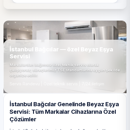
İstanbul Bağcılar — özel Beyaz Eşya
Servisi
Markalardan bağımsız özel teknik servis olarak
çalışıyoruz; süreçlerimiz TSE standartlarına uygun şekilde
organize edilir.
Servis Randevu | Özel teknik servis | 7/24 iletişim
İstanbul Bağcılar Genelinde Beyaz Eşya
Servisi: Tüm Markalar Cihazlarına Özel
Çözümler