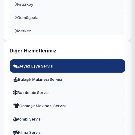
Firuzköy
Beylikdüzü
Gümüşpala
Beyoğlu
Merkez
Büyükçekmece
Mustafa Kemal Paşa
Çatalca
Diğer Hizmetlerimiz
Tahtakale
Çekmeköy
Beyaz Eşya Servisi
Üniversite
Esenler
Bulaşık Makinesi Servisi
Yeşilkent
Esenyurt
Buzdolabı Servisi
Eyüpsultan
Çamaşır Makinesi Servisi
Fatih
Kombi Servisi
Gaziosmanpaşa
Klima Servisi