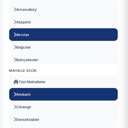
Arnavutköy
Ataşehir
Avcılar
Bağcılar
Bahçelievler
MAHALLE SEÇIN
Bakırköy
Tüm Mahalleler
Başakşehir
Ambarlı
Bayrampaşa
Cihangir
Beşiktaş
Denizköşkler
Beykoz