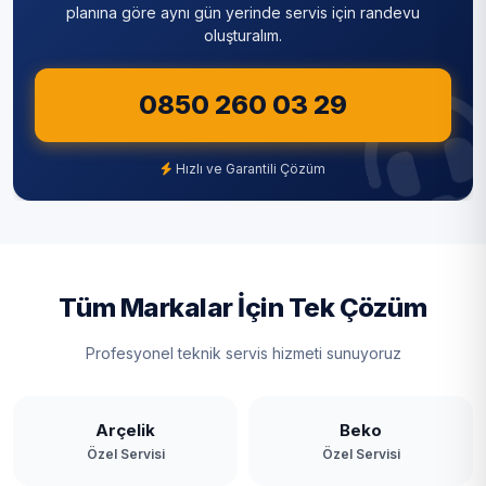
Sultanbeyli
planına göre aynı gün yerinde servis için randevu
oluşturalım.
Sultangazi
0850 260 03 29
Şile
Şişli
Hızlı ve Garantili Çözüm
Tuzla
Ümraniye
Üsküdar
Tüm Markalar İçin Tek Çözüm
Zeytinburnu
Profesyonel teknik servis hizmeti sunuyoruz
Arçelik
Beko
Özel Servisi
Özel Servisi