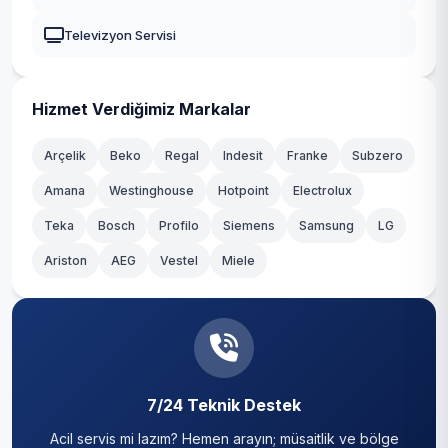
Güngören
Televizyon Servisi
Kadıköy
Kağıthane
Hizmet Verdiğimiz Markalar
Kartal
Arçelik
Beko
Regal
Indesit
Franke
Subzero
Amana
Westinghouse
Hotpoint
Electrolux
Küçükçekmece
Teka
Bosch
Profilo
Siemens
Samsung
LG
Maltepe
Ariston
AEG
Vestel
Miele
Pendik
Sancaktepe
Sarıyer
7/24 Teknik Destek
Silivri
Acil servis mi lazım? Hemen arayın; müsaitlik ve bölge