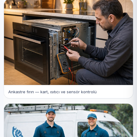
Ankastre fırın — kart, ısıtıcı ve sensör kontrolü