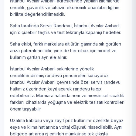
İstanbul Avcılar Ambarlı adreslerinde yapılan işlemlerde
öncelik, güvenlik ve cihazın ekonomik onarılabilirliğinin
birlikte değerlendirilmesidir.
Saha tarafında Servis Randevu, İstanbul Avcılar Ambarlı
için ölçülebilir teşhis ve test tekrarıyla kapanışı hedefler.
Saha ekibi, farklı markalara ait ürün gamında sık görülen
arıza paternlerini bilir; yine de her cihaz için model ve
kullanım şartları ayrı ele alınır.
İstanbul Avcılar Ambarlı sakinlerine yönelik
önceliklendirilmiş randevu pencereleri sunuyoruz.
İstanbul Avcılar Ambarlı çevresinde özel servis randevu
hattımız üzerinden kayıt açarak randevu talep
edebilirsiniz. Marmara hattında nem ve mevsimsel sıcaklık
farkları; cihazlarda yoğuşma ve elektrik tesisatı kontrolleri
önem taşıyabilir.
Uzatma kablosu veya zayıf priz kullanımı; özellikle beyaz
eşya ve klima hatlarında voltaj düşümü hissedilebilir. Aynı
bölgede art arda iş emirleri mümkünse tek çıkışta