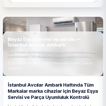
Beyaz Eşya Servisi ve servis —
İstanbul Avcılar Ambarlı
Özel Teknik Servis merkezimiz markalardan bağımsızdır;
hizmetlerimiz TSE standartları çerçevesinde yürütülür.
Özel Teknik Servis | 7/24 Profesyonel Destek | Servis
Randevu
İstanbul Avcılar Ambarlı Hattında Tüm
Markalar marka cihazlar için Beyaz Eşya
Servisi ve Parça Uyumluluk Kontrolü