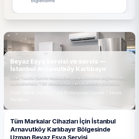
bilgilendirme
Beyaz Eşya Servisi ve servis —
İstanbul Arnavutköy Karlıbayır
Özel Teknik Servis merkezimiz markalardan bağımsızdır;
hizmetlerimiz TSE standartları çerçevesinde yürütülür.
Özel Teknik Servis | 7/24 Profesyonel Destek | Servis
Randevu
Tüm Markalar Cihazları İçin İstanbul
Arnavutköy Karlıbayır Bölgesinde
Uzman Beyaz Eşya Servisi