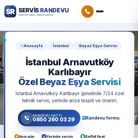
Anasayfa
İstanbul
Beyaz Eşya Servisi
İstanbul Arnavutköy
Karlıbayır
Özel Beyaz Eşya Servisi
İstanbul Arnavutköy Karlıbayır genelinde 7/24 özel
teknik servis; yerinde arıza tespiti ve onarım.
RANDEVU HATTI
Randevu formu
0850 260 03 29
Aynı gün
Yerinde servis
Şeffaf fiyat