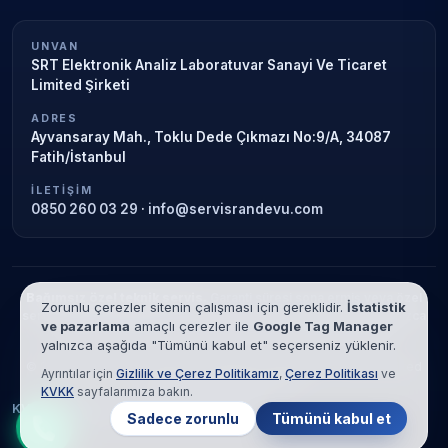
UNVAN
SRT Elektronik Analiz Laboratuvar Sanayi Ve Ticaret
Limited Şirketi
ADRES
Ayvansaray Mah., Toklu Dede Çıkmazı No:9/A, 34087
Fatih/İstanbul
İLETIŞIM
0850 260 03 29
·
info@servisrandevu.com
Bağımsız özel teknik servis.
Garanti süresi sona ermiş veya özel
Zorunlu çerezler sitenin çalışması için gereklidir.
İstatistik
servis kapsamındaki cihazlar için hizmet verilir. Marka adları yalnızca
ve pazarlama
amaçlı çerezler ile
Google Tag Manager
tanımlama amaçlıdır; yetkili servis ilişkisi bulunmamaktadır.
yalnızca aşağıda "Tümünü kabul et" seçerseniz yüklenir.
© 2026 SRT Elektronik Analiz Laboratuvar Sanayi Ve Ticaret Limited
Ayrıntılar için
Gizlilik ve Çerez Politikamız
,
Çerez Politikası
ve
Şirketi. Tüm hakları saklıdır.
KVKK
sayfalarımıza bakın.
KVKK
Gizlilik
Çerez Politikası
Hizmet Şartları
Sadece zorunlu
Tümünü kabul et