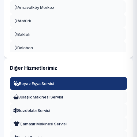
Arnavutköy Merkez
Beykoz
Atatürk
Beylikdüzü
Baklalı
Beyoğlu
Balaban
Büyükçekmece
Bolluca
Çatalca
Diğer Hizmetlerimiz
Boyalık
Çekmeköy
Beyaz Eşya Servisi
Boğazköy İstiklal
Esenler
Bulaşık Makinesi Servisi
Çilingir
Esenyurt
Buzdolabı Servisi
Deliklikaya
Eyüpsultan
Çamaşır Makinesi Servisi
Dursunköy
Fatih