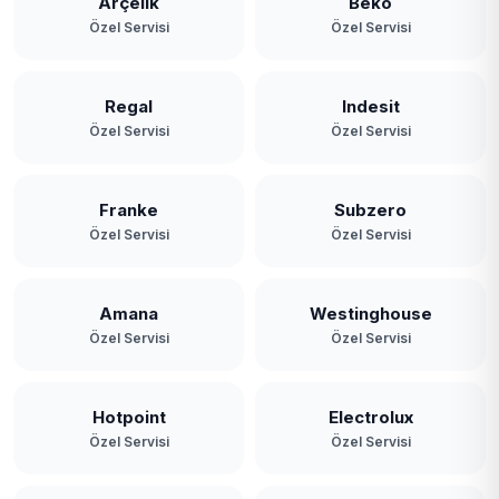
Yassıören
Arçelik
Beko
Özel Servisi
Özel Servisi
Yavuz Selim
Yeniköy
Regal
Indesit
Özel Servisi
Özel Servisi
Yeşilbayır
Franke
Subzero
Özel Servisi
Özel Servisi
Amana
Westinghouse
Özel Servisi
Özel Servisi
Hotpoint
Electrolux
Özel Servisi
Özel Servisi