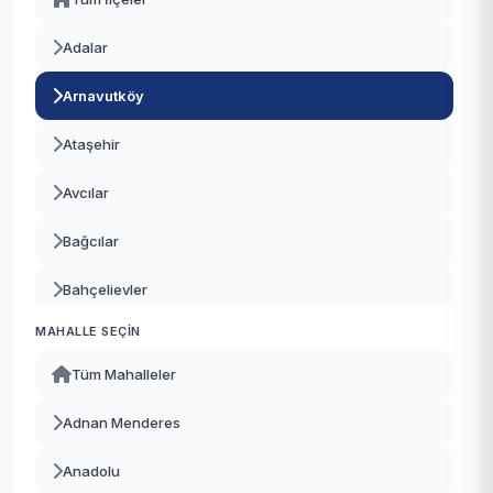
Adalar
Arnavutköy
Ataşehir
Avcılar
Bağcılar
Bahçelievler
MAHALLE SEÇIN
Bakırköy
Tüm Mahalleler
Başakşehir
Adnan Menderes
Bayrampaşa
Anadolu
Beşiktaş