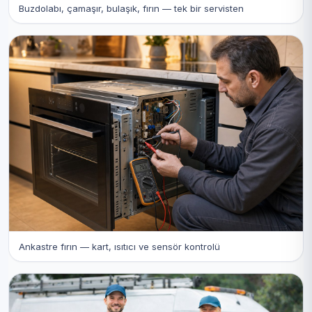
Buzdolabı, çamaşır, bulaşık, fırın — tek bir servisten
Ankastre fırın — kart, ısıtıcı ve sensör kontrolü