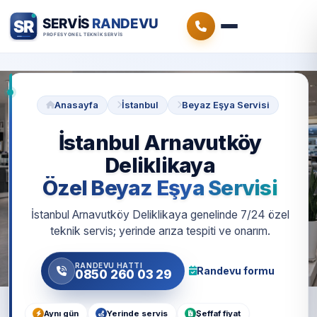
Anasayfa
İstanbul
Beyaz Eşya Servisi
İstanbul Arnavutköy
Deliklikaya
Özel Beyaz Eşya Servisi
İstanbul Arnavutköy Deliklikaya genelinde 7/24 özel
teknik servis; yerinde arıza tespiti ve onarım.
RANDEVU HATTI
Randevu formu
0850 260 03 29
Aynı gün
Yerinde servis
Şeffaf fiyat