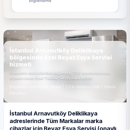
bilgilendirme
İstanbul Arnavutköy Deliklikaya
bölgesinde özel Beyaz Eşya Servisi
hizmeti
Firmamız markalardan bağımsız, TSE standartlarında
hizmet veren Özel Teknik Servis merkezidir.
Bağımsız özel teknik servis | 7/24 randevu hattı | Servis
Randevu
İstanbul Arnavutköy Deliklikaya
adreslerinde Tüm Markalar marka
cihazlar için Beyaz Eşya Servisi (onaylı