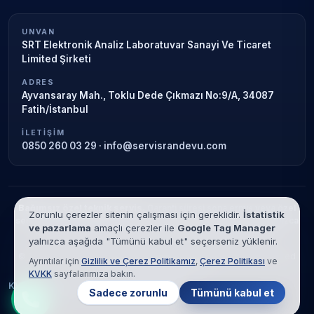
UNVAN
SRT Elektronik Analiz Laboratuvar Sanayi Ve Ticaret
Limited Şirketi
ADRES
Ayvansaray Mah., Toklu Dede Çıkmazı No:9/A, 34087
Fatih/İstanbul
İLETIŞIM
0850 260 03 29
·
info@servisrandevu.com
Bağımsız özel teknik servis.
Garanti süresi sona ermiş veya özel
Zorunlu çerezler sitenin çalışması için gereklidir.
İstatistik
servis kapsamındaki cihazlar için hizmet verilir. Marka adları yalnızca
ve pazarlama
amaçlı çerezler ile
Google Tag Manager
tanımlama amaçlıdır; yetkili servis ilişkisi bulunmamaktadır.
yalnızca aşağıda "Tümünü kabul et" seçerseniz yüklenir.
© 2026 SRT Elektronik Analiz Laboratuvar Sanayi Ve Ticaret Limited
Ayrıntılar için
Gizlilik ve Çerez Politikamız
,
Çerez Politikası
ve
Şirketi. Tüm hakları saklıdır.
KVKK
sayfalarımıza bakın.
KVKK
Gizlilik
Çerez Politikası
Hizmet Şartları
Sadece zorunlu
Tümünü kabul et