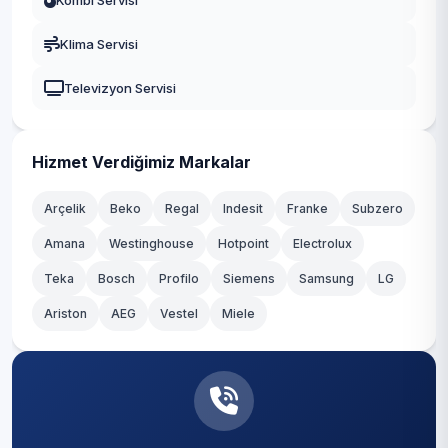
Kombi Servisi
Durusu
Gaziosmanpaşa
Klima Servisi
Fatih
Güngören
Televizyon Servisi
Hacımaşlı
Kadıköy
Hadımköy
Kağıthane
Hizmet Verdiğimiz Markalar
Haraççı
Kartal
Arçelik
Beko
Regal
Indesit
Franke
Subzero
Hastane
Amana
Westinghouse
Hotpoint
Electrolux
Küçükçekmece
Teka
Hicret
Bosch
Profilo
Siemens
Samsung
LG
Maltepe
Ariston
AEG
Vestel
Miele
İmrahor
Pendik
İslambey
Sancaktepe
Karaburun
Sarıyer