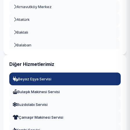
Arnavutköy Merkez
Beykoz
Atatürk
Beylikdüzü
Baklalı
Beyoğlu
Balaban
Büyükçekmece
Bolluca
Çatalca
Diğer Hizmetlerimiz
Boyalık
Çekmeköy
Beyaz Eşya Servisi
Boğazköy İstiklal
Esenler
Bulaşık Makinesi Servisi
Çilingir
Esenyurt
Buzdolabı Servisi
Deliklikaya
Eyüpsultan
Çamaşır Makinesi Servisi
Dursunköy
Fatih