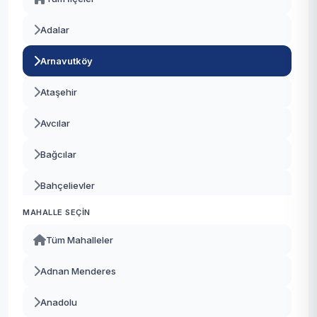
Adalar
Arnavutköy
Ataşehir
Avcılar
Bağcılar
Bahçelievler
MAHALLE SEÇIN
Bakırköy
Tüm Mahalleler
Başakşehir
Adnan Menderes
Bayrampaşa
Anadolu
Beşiktaş