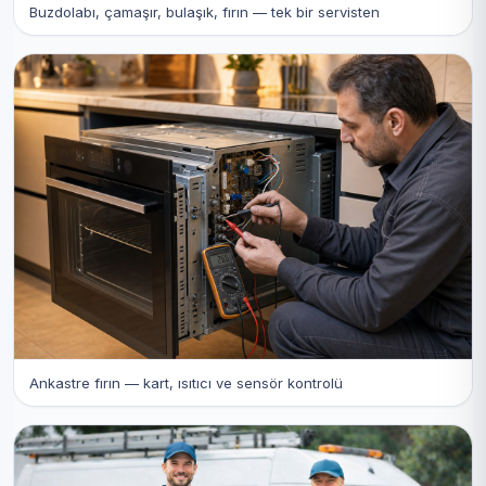
Buzdolabı, çamaşır, bulaşık, fırın — tek bir servisten
Ankastre fırın — kart, ısıtıcı ve sensör kontrolü