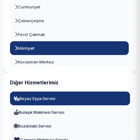
Cumhuriyet
Beşiktaş
Çobançeşme
Beykoz
Fevzi Çakmak
Beylikdüzü
Hürriyet
Beyoğlu
Kocasinan Merkez
Büyükçekmece
Siyavuşpaşa
Çatalca
Diğer Hizmetlerimiz
Soğanlı
Çekmeköy
Beyaz Eşya Servisi
Şirinevler
Esenler
Bulaşık Makinesi Servisi
Yenibosna Merkez
Esenyurt
Buzdolabı Servisi
Zafer
Eyüpsultan
Çamaşır Makinesi Servisi