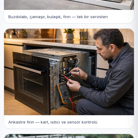
Buzdolabı, çamaşır, bulaşık, fırın — tek bir servisten
Ankastre fırın — kart, ısıtıcı ve sensör kontrolü