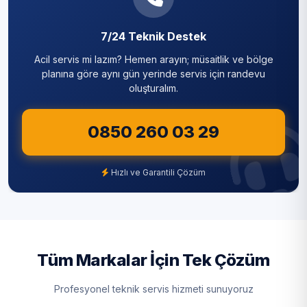
Sarıyer
7/24 Teknik Destek
Silivri
Acil servis mi lazım? Hemen arayın; müsaitlik ve bölge
Sultanbeyli
planına göre aynı gün yerinde servis için randevu
oluşturalım.
Sultangazi
0850 260 03 29
Şile
Şişli
Hızlı ve Garantili Çözüm
Tuzla
Ümraniye
Üsküdar
Tüm Markalar İçin Tek Çözüm
Zeytinburnu
Profesyonel teknik servis hizmeti sunuyoruz