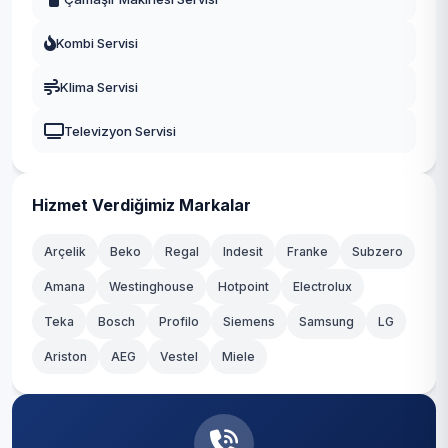
Fatih
Kombi Servisi
Gaziosmanpaşa
Klima Servisi
Güngören
Televizyon Servisi
Kadıköy
Kağıthane
Hizmet Verdiğimiz Markalar
Kartal
Arçelik
Beko
Regal
Indesit
Franke
Subzero
Amana
Westinghouse
Hotpoint
Electrolux
Küçükçekmece
Teka
Bosch
Profilo
Siemens
Samsung
LG
Maltepe
Ariston
AEG
Vestel
Miele
Pendik
Sancaktepe