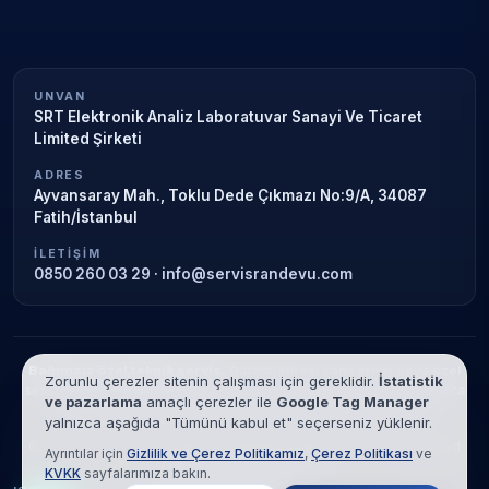
UNVAN
SRT Elektronik Analiz Laboratuvar Sanayi Ve Ticaret
Limited Şirketi
ADRES
Ayvansaray Mah., Toklu Dede Çıkmazı No:9/A, 34087
Fatih/İstanbul
İLETIŞIM
0850 260 03 29
·
info@servisrandevu.com
Bağımsız özel teknik servis.
Garanti süresi sona ermiş veya özel
Zorunlu çerezler sitenin çalışması için gereklidir.
İstatistik
servis kapsamındaki cihazlar için hizmet verilir. Marka adları yalnızca
ve pazarlama
amaçlı çerezler ile
Google Tag Manager
tanımlama amaçlıdır; yetkili servis ilişkisi bulunmamaktadır.
yalnızca aşağıda "Tümünü kabul et" seçerseniz yüklenir.
© 2026 SRT Elektronik Analiz Laboratuvar Sanayi Ve Ticaret Limited
Ayrıntılar için
Gizlilik ve Çerez Politikamız
,
Çerez Politikası
ve
Şirketi. Tüm hakları saklıdır.
KVKK
sayfalarımıza bakın.