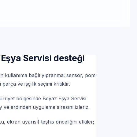
tek | Servis Randevu
riyet — Profesyonel Bosch
 Eşya Servisi desteği
un kullanıma bağlı yıpranma; sensör, pompa
rça ve işçilik seçimi kritiktir.
ürriyet bölgesinde Beyaz Eşya Servisi
 ve ardından uygulama sırasını izleriz.
ku, ekran uyarısı) teşhis önceliğini etkiler;