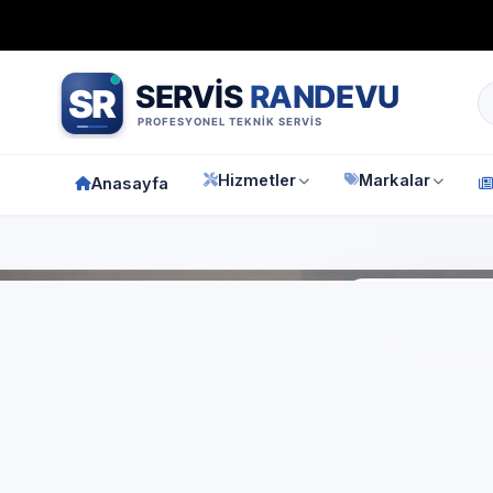
Bağımsız özel teknik servis
Türkiye geneli
7/24 randevu 
Hizmetler
Markalar
Anasayfa
Anasay
İsta
Bo