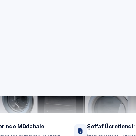
zel Beyaz Eşya Servi
Bahçelievler Hürriyet genelinde 7/24 özel teknik servis
marka cihazlarınız için yerinde destek.
RANDEVU HATTI
Randevu formu
0850 260 03 29
Yerinde servis
Şeffaf fiyat
erinde Müdahale
Şeffaf Ücretlendi