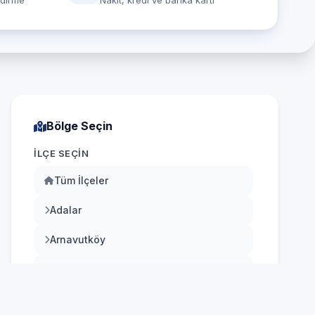
ndirme
Nakit, kredi ve banka kartı
Bölge Seçin
İLÇE SEÇIN
Tüm İlçeler
Adalar
Arnavutköy
Ataşehir
Avcılar