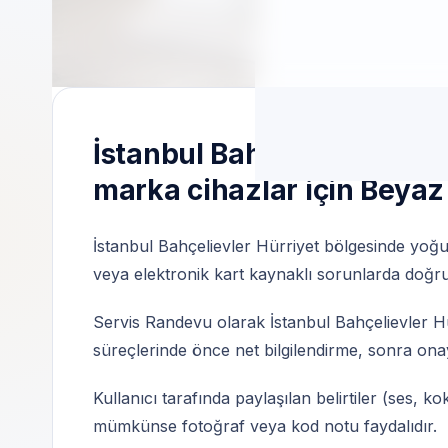
Özel Teknik Servis | 7/24 Profesyonel Des
İstanbul Bahçelievler Hür
marka cihazlar için Beyaz
İstanbul Bahçelievler Hürriyet bölgesinde yoğ
veya elektronik kart kaynaklı sorunlarda doğru pa
Servis Randevu olarak İstanbul Bahçelievler H
süreçlerinde önce net bilgilendirme, sonra onay
Kullanıcı tarafında paylaşılan belirtiler (ses, ko
mümkünse fotoğraf veya kod notu faydalıdır.