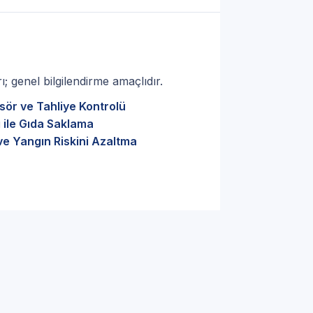
; genel bilgilendirme amaçlıdır.
sör ve Tahliye Kontrolü
 ile Gıda Saklama
ve Yangın Riskini Azaltma
ch marka cihazlar için
 Etmelisiniz?