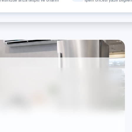
resinizde arıza tespiti ve onarım
İşlem öncesi yazılı bilgile
er Hürriyet — Bosch
 özel Beyaz Eşya
 çalışıyoruz; süreçlerimiz TSE standartlarına uygun