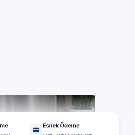
si
; Bosch
rme
Esnek Ödeme