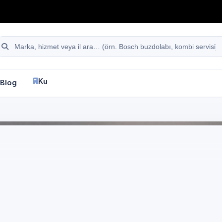
hattı
Site içi arama
Kurumsal
Blog
İletişim
fa
İstanbul
Bosch
Beyaz Eşya Servisi
nbul Bahçelievler Hür
sch marka cihazlar i