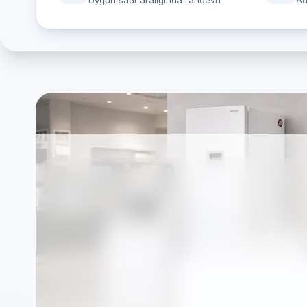
Uygun saat aralığında randevu
Ad
İstanbul Bahçelievl
marka cihazlar için
Servisi
Markalardan bağımsız özel teknik servis olarak
şekilde organize edilir.