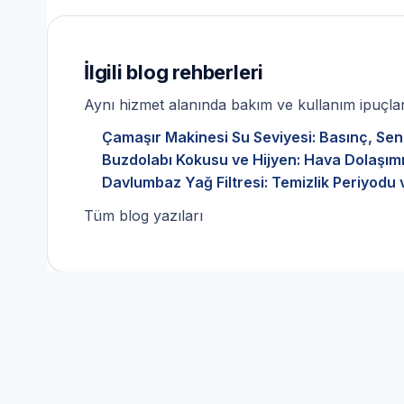
İlgili blog rehberleri
Aynı hizmet alanında bakım ve kullanım ipuçları
Çamaşır Makinesi Su Seviyesi: Basınç, Sen
Buzdolabı Kokusu ve Hijyen: Hava Dolaşımı
Davlumbaz Yağ Filtresi: Temizlik Periyodu 
Tüm blog yazıları
Neden Profesyonel Bir Bos
Beyaz Eşya Servisi Tercih