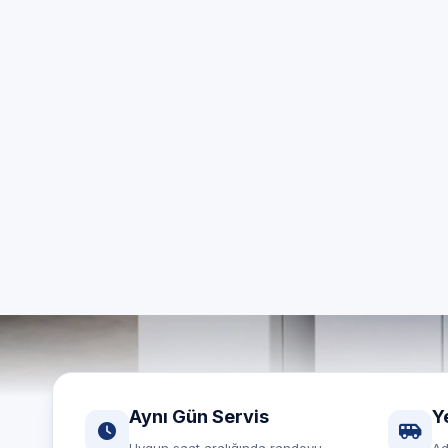
ö
İstanbul 
Aynı gün
Aynı Gün Servis
Y