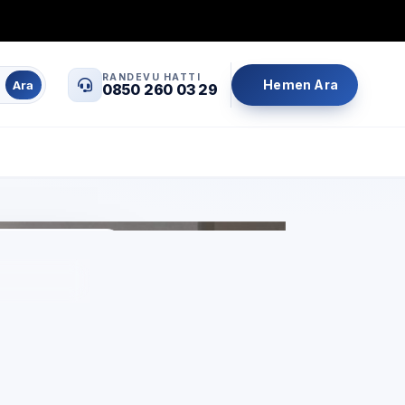
0850 260 03 29
info@servisrandevu.com
·
RANDEVU HATTI
Hemen Ara
Ara
0850 260 03 29
Aynı gün servis
Şeffaf fiyat
İşçilik garantili
riyet
çin