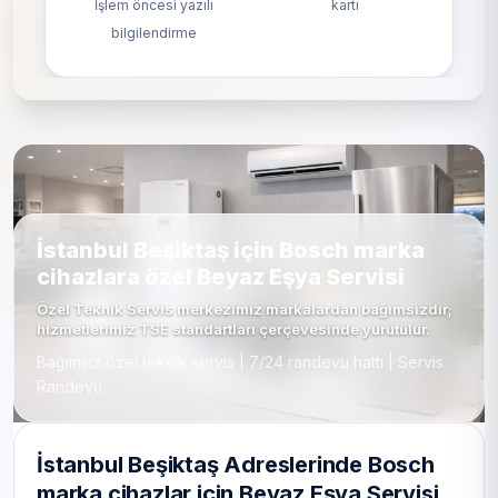
İşlem öncesi yazılı
kartı
bilgilendirme
İstanbul Beşiktaş için Bosch marka
cihazlara özel Beyaz Eşya Servisi
Özel Teknik Servis merkezimiz markalardan bağımsızdır;
hizmetlerimiz TSE standartları çerçevesinde yürütülür.
Bağımsız özel teknik servis | 7/24 randevu hattı | Servis
Randevu
İstanbul Beşiktaş Adreslerinde Bosch
marka cihazlar için Beyaz Eşya Servisi