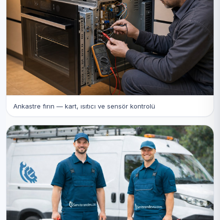
Ankastre fırın — kart, ısıtıcı ve sensör kontrolü