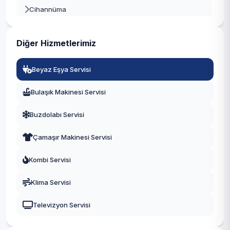
Cihannüma
Büyükçekmece
Dikilitaş
Çatalca
Diğer Hizmetlerimiz
Etiler
Çekmeköy
Beyaz Eşya Servisi
Gayrettepe
Esenler
Bulaşık Makinesi Servisi
Konaklar
Esenyurt
Buzdolabı Servisi
Kuruçeşme
Eyüpsultan
Çamaşır Makinesi Servisi
Kültür
Fatih
Kombi Servisi
Levazım
Gaziosmanpaşa
Klima Servisi
Levent
Güngören
Televizyon Servisi
Mecidiye
Kadıköy