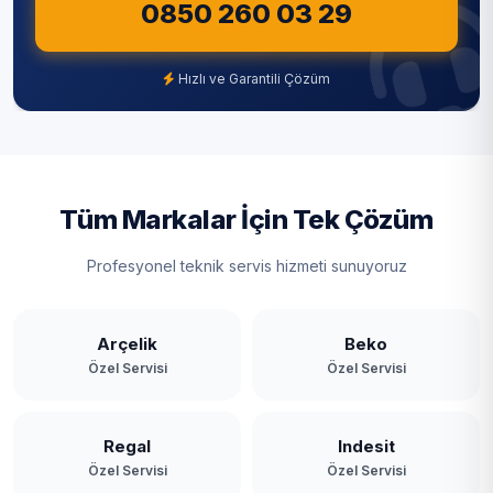
0850 260 03 29
Şile
Şişli
Hızlı ve Garantili Çözüm
Tuzla
Ümraniye
Üsküdar
Tüm Markalar İçin Tek Çözüm
Zeytinburnu
Profesyonel teknik servis hizmeti sunuyoruz
Arçelik
Beko
Özel Servisi
Özel Servisi
Regal
Indesit
Özel Servisi
Özel Servisi