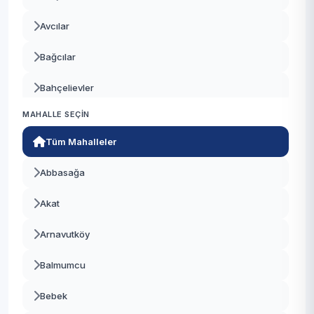
Avcılar
Bağcılar
Bahçelievler
MAHALLE SEÇIN
Bakırköy
Tüm Mahalleler
Başakşehir
Abbasağa
Bayrampaşa
Akat
Beşiktaş
Arnavutköy
Beykoz
Balmumcu
Beylikdüzü
Bebek
Beyoğlu