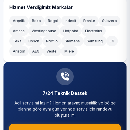
Muradiye
Kağıthane
Hizmet Verdiğimiz Markalar
Nisbetiye
Kartal
Arçelik
Beko
Regal
Indesit
Franke
Subzero
Ortaköy
Amana
Westinghouse
Hotpoint
Electrolux
Küçükçekmece
Teka
Sinanpaşa
Bosch
Profilo
Siemens
Samsung
LG
Maltepe
Ariston
AEG
Vestel
Miele
Türkali
Pendik
Ulus
Sancaktepe
Vişnezade
Sarıyer
Yıldız
7/24 Teknik Destek
Silivri
Acil servis mi lazım? Hemen arayın; müsaitlik ve bölge
Sultanbeyli
planına göre aynı gün yerinde servis için randevu
oluşturalım.
Sultangazi