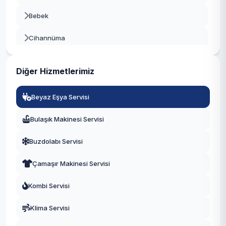
Bebek
Beyoğlu
Cihannüma
Büyükçekmece
Dikilitaş
Çatalca
Diğer Hizmetlerimiz
Etiler
Çekmeköy
Beyaz Eşya Servisi
Gayrettepe
Esenler
Bulaşık Makinesi Servisi
Konaklar
Esenyurt
Buzdolabı Servisi
Kuruçeşme
Eyüpsultan
Çamaşır Makinesi Servisi
Kültür
Fatih
Kombi Servisi
Levazım
Gaziosmanpaşa
Klima Servisi
Levent
Güngören