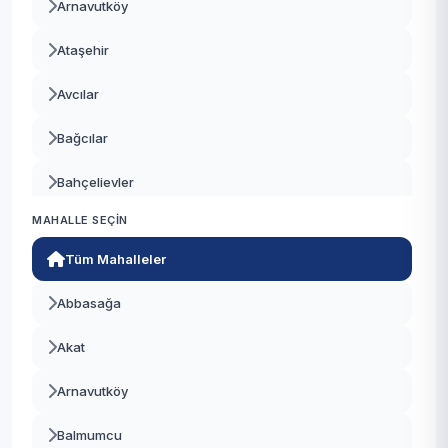
Arnavutköy
Ataşehir
Avcılar
Bağcılar
Bahçelievler
MAHALLE SEÇIN
Bakırköy
Tüm Mahalleler
Başakşehir
Abbasağa
Bayrampaşa
Akat
Beşiktaş
Arnavutköy
Beykoz
Balmumcu
Beylikdüzü