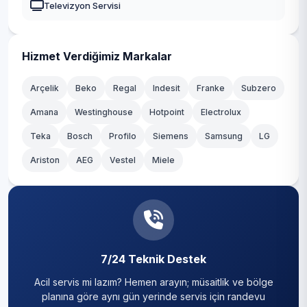
Televizyon Servisi
Mecidiye
Kadıköy
Muradiye
Kağıthane
Hizmet Verdiğimiz Markalar
Nisbetiye
Kartal
Arçelik
Beko
Regal
Indesit
Franke
Subzero
Ortaköy
Amana
Westinghouse
Hotpoint
Electrolux
Küçükçekmece
Teka
Sinanpaşa
Bosch
Profilo
Siemens
Samsung
LG
Maltepe
Ariston
AEG
Vestel
Miele
Türkali
Pendik
Ulus
Sancaktepe
Vişnezade
Sarıyer
Yıldız
7/24 Teknik Destek
Silivri
Acil servis mi lazım? Hemen arayın; müsaitlik ve bölge
Sultanbeyli
planına göre aynı gün yerinde servis için randevu