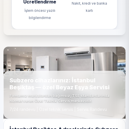
Ücretlendirme
Nakit, kredi ve banka
İşlem öncesi yazılı
kartı
bilgilendirme
Subzero cihazlarınız: İstanbul
Beşiktaş — özel Beyaz Eşya Servisi
Firmamız markalardan bağımsız, TSE standartlarında
hizmet veren Özel Teknik Servis merkezidir.
7/24 randevu | Özel teknik servis | Servis Randevu