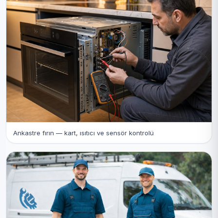
Ankastre fırın — kart, ısıtıcı ve sensör kontrolü