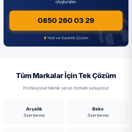
oluşturalım.
Sultangazi
0850 260 03 29
Şile
Şişli
Hızlı ve Garantili Çözüm
Tuzla
Ümraniye
Üsküdar
Tüm Markalar İçin Tek Çözüm
Zeytinburnu
Profesyonel teknik servis hizmeti sunuyoruz
Arçelik
Beko
Özel Servisi
Özel Servisi